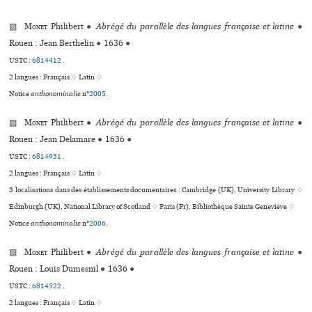
▨
Monet
Philibert
●
Abrégé du parallèle des langues française et latine
●
Rouen : Jean Berthelin
●
1636
●
USTC :
6814412
.
2 langues :
Français ♢
Latin ♢
Notice
anthonominalie
n°
2005
.
▨
Monet
Philibert
●
Abrégé du parallèle des langues française et latine
●
Rouen : Jean Delamare
●
1636
●
USTC :
6814951
.
2 langues :
Français ♢
Latin ♢
3 localisations dans des établissements documentaires : Cambridge (UK), University Library ♢
Edinburgh (UK), National Library of Scotland ♢ Paris (Fr), Bibliothèque Sainte Geneviève ♢
Notice
anthonominalie
n°
2006
.
▨
Monet
Philibert
●
Abrégé du parallèle des langues française et latine
●
Rouen : Louis Dumesnil
●
1636
●
USTC :
6814522
.
2 langues :
Français ♢
Latin ♢