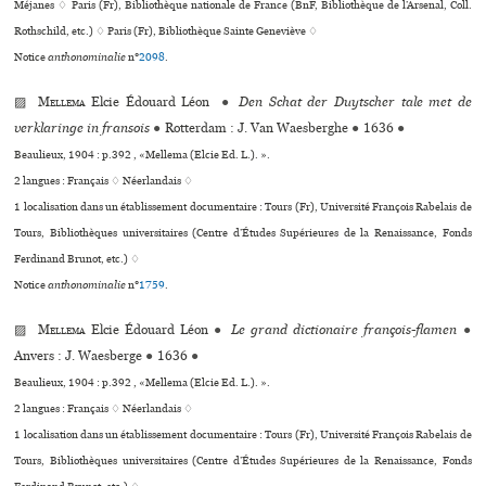
Méjanes ♢ Paris (Fr), Bibliothèque nationale de France (BnF, Bibliothèque de l’Arsenal, Coll.
Rothschild, etc.) ♢ Paris (Fr), Bibliothèque Sainte Geneviève ♢
Notice
anthonominalie
n°
2098
.
▨
Mellema
Elcie Édouard Léon
●
Den Schat der Duytscher tale met de
verklaringe in fransois
●
Rotterdam : J. Van Waesberghe
●
1636
●
Beaulieux, 1904 : p.392 , «Mellema (Elcie Ed. L.). ».
2 langues :
Français ♢
Néerlandais ♢
1 localisation dans un établissement documentaire : Tours (Fr), Université François Rabelais de
Tours, Bibliothèques uni­ver­si­tai­res (Centre d’Études Supérieures de la Renaissance, Fonds
Ferdinand Brunot, etc.) ♢
Notice
anthonominalie
n°
1759
.
▨
Mellema
Elcie Édouard Léon
●
Le grand dictionaire françois-flamen
●
Anvers : J. Waesberge
●
1636
●
Beaulieux, 1904 : p.392 , «Mellema (Elcie Ed. L.). ».
2 langues :
Français ♢
Néerlandais ♢
1 localisation dans un établissement documentaire : Tours (Fr), Université François Rabelais de
Tours, Bibliothèques uni­ver­si­tai­res (Centre d’Études Supérieures de la Renaissance, Fonds