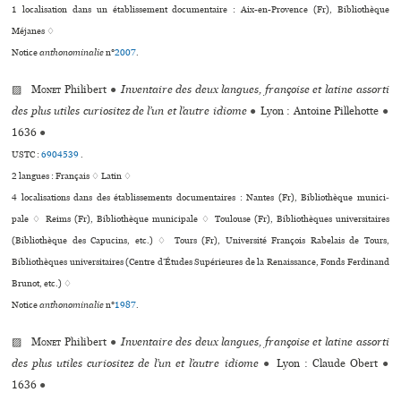
1 localisation dans un établissement documentaire : Aix-en-Provence (Fr), Bibliothèque
Méjanes ♢
Notice
anthonominalie
n°
2007
.
▨
Monet
Philibert
●
Inventaire des deux langues, françoise et latine assorti
des plus utiles curiositez de l’un et l’autre idiome
●
Lyon : Antoine Pillehotte
●
1636
●
USTC :
6904539
.
2 langues :
Français ♢
Latin ♢
4 localisations dans des établissements documentaires : Nantes (Fr), Bibliothèque muni­ci­
pale ♢ Reims (Fr), Bibliothèque muni­ci­pale ♢ Toulouse (Fr), Bibliothèques uni­ver­si­taires
(Bibliothèque des Capucins, etc.) ♢ Tours (Fr), Université François Rabelais de Tours,
Bibliothèques uni­ver­si­tai­res (Centre d’Études Supérieures de la Renaissance, Fonds Ferdinand
Brunot, etc.) ♢
Notice
anthonominalie
n°
1987
.
▨
Monet
Philibert
●
Inventaire des deux langues, françoise et latine assorti
des plus utiles curiositez de l’un et l’autre idiome
●
Lyon : Claude Obert
●
1636
●