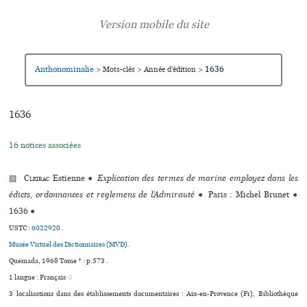
Anthonominalie
1636
>
Mots-clés
>
Année d’édition
>
1636
16 notices associées
▨
Cleirac
Estienne
●
Explication des termes de marine employez dans les
édicts, ordonnances et reglemens de l’Admirauté
●
Paris : Michel Brunet
●
1636
●
USTC :
6022920
.
Musée Virtuel des Dictionnaires (MVD).
Quemada, 1968 Tome * : p.573 .
1 langue :
Français ♢
3 localisations dans des établissements documentaires : Aix-en-Provence (Fr), Bibliothèque