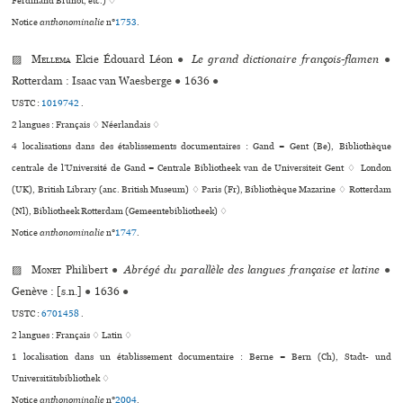
Ferdinand Brunot, etc.) ♢
Notice
anthonominalie
n°
1753
.
▨
Mellema
Elcie Édouard Léon
●
Le grand dictionaire françois-flamen
●
Rotterdam : Isaac van Waesberge
●
1636
●
USTC :
1019742
.
2 langues :
Français ♢
Néerlandais ♢
4 localisations dans des établissements documentaires : Gand = Gent (Be), Bibliothèque
centrale de l’Université de Gand = Centrale Bibliotheek van de Universiteit Gent ♢ London
(UK), British Library (anc. British Museum) ♢ Paris (Fr), Bibliothèque Mazarine ♢ Rotterdam
(Nl), Bibliotheek Rotterdam (Gemeentebibliotheek) ♢
Notice
anthonominalie
n°
1747
.
▨
Monet
Philibert
●
Abrégé du parallèle des langues française et latine
●
Genève : [s.n.]
●
1636
●
USTC :
6701458
.
2 langues :
Français ♢
Latin ♢
1 localisation dans un établissement documentaire : Berne = Bern (Ch), Stadt- und
Universitätsbibliothek ♢
Notice
anthonominalie
n°
2004
.