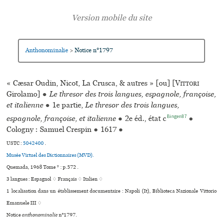
Anthonominalie
Notice n°1797
>
« Cæsar Oudin, Nicot, La Crusca, & autres » [ou] [
Vittori
Girolamo]
●
Le thresor des trois langues, espagnole, françoise,
et italienne
●
1e partie,
Le thresor des trois langues,
Bingen87
espagnole, françoise, et italienne
●
2e éd., état c
●
Cologny : Samuel Crespin
●
1617
●
USTC :
5042400
.
Musée Virtuel des Dictionnaires (MVD).
Quemada, 1968 Tome * : p.572 .
3 langues :
Espagnol ♢
Français ♢
Italien ♢
1 localisation dans un établissement documentaire : Napoli (It), Biblioteca Nazionale Vittorio
Emanuele III ♢
Notice
anthonominalie
n°1797.