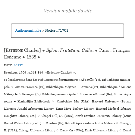
Anthonominalie
Notice n°1701
>
[
Estienne
Charles]
●
Sylva. Frutetum. Collis.
●
Paris : François
Estienne
●
1538
●
USTC :
65932
.
Beaulieux, 1904 : p.383-384 , «Estienne (Charles). ».
56 localisations dans des établissements documentaires : Abbeville (Fr), Bibliothèque muni­ci­
pale ♢ Aix-en-Provence (Fr), Bibliothèque Méjanes ♢ Amiens (Fr), Bibliothèque d’Amiens
Métropole ♢ Besançon (Fr), Bibliothèque muni­ci­pale ♢ Bruxelles = Brussel (Be), Bibliothèque
royale = Koninklijke Bibliotheek ♢ Cambridge, MA (USA), Harvard University (Botany
Libraries Arnold Arboretum Library, Ernst Mayr Zoology Library, Harvard Medical Library,
Houghton Library, etc.) ♢ Chapel Hill, NC (USA), North Carolina University Library (Louis
Round Wilson Library, etc.) ♢ Chartres (Fr), Bibliothèque cen­trale André Malraux ♢ Chicago,
IL (USA), Chicago University Library ♢ Davis, CA (USA), Davis University Library ♢ Douai