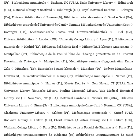
(Fr), Bibliothèque muni­ci­pale ♢ Durham, NC (USA), Duke University Library ♢ Edinburgh
(UK), National Library of Scotland ♢ Edinburgh (UK), Royal Botanical Gardens ♢ Erlangen
(De), Universitätsbibliothek ♢ Firenze (It), Biblioteca nazio­nale cen­trale ♢ Gand = Gent (Be),
Bibliothèque centrale de l’Université de Gand = Centrale Bibliotheek van de Universiteit Gent ♢
Göttingen (De), Niedersächsische Staats- und Universitätsbibliothek ♢ Kiel (De),
Universitätsbibliothek ♢ London (UK), University College Library ♢ Lyon (Fr), Bibliothèque
muni­ci­pale ♢ Madrid (Es), Biblioteca del Palacio Real ♢ Milano (It), Biblioteca Ambrosiana ♢
Montpellier (Fr), Bibliothèque de la Faculté libre de Théologie pro­tes­tante ou de l’Institut
Protestant de Théologie ♢ Montpellier (Fr), Médiathèque cen­trale d’agglo­mé­ra­tion Emile
Zola ♢ München (De), Bayerische Staatsbibliothek ♢ München (De), Ludwig-Maximilians-
Universität, Universitätsbibliothek ♢ Nancy (Fr), Bibliothèque muni­ci­pale ♢ Nantes (Fr),
Bibliothèque muni­ci­pale ♢ Nantes (Fr), Musée Dobrée ♢ New Haven, CT (USA), Yale
University Library (Beinecke Library, Sterling Memorial Library, Yale Medical Historical
Library, etc.) ♢ New York, NY (USA), Botanical Gardens ♢ Newark, DE (USA), Delaware
University Library ♢ Nîmes (Fr), Bibliothèque muni­ci­pale Carré d’art ♢ Norman, OK, (USA),
Oklahoma University Library ♢ Orléans (Fr), Médiathèque muni­ci­pale ♢ Oxford (UK),
Bodleian Library ♢ Oxford (UK), Christ Church (Allestree Library, etc.) ♢ Oxford (UK),
Wadham College Library ♢ Paris (Fr), Bibliothèque de la Faculté de Pharmacie ♢ Paris (Fr),
Bibliothèque inte­ru­ni­ver­si­taire de Médecine [ou] Bibliothèque inte­ru­ni­ver­si­taire de santé