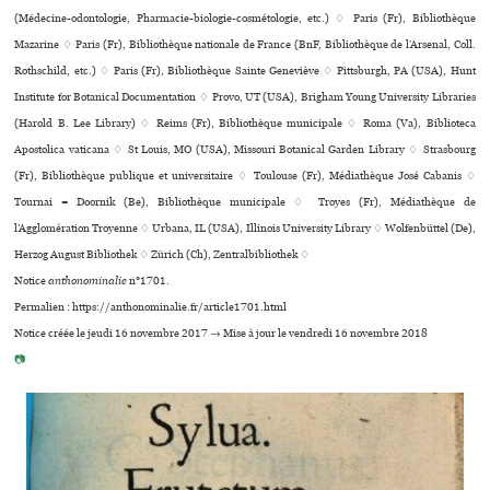
(Médecine-odon­to­lo­gie, Pharmacie-bio­lo­gie-cos­mé­to­lo­gie, etc.) ♢ Paris (Fr), Bibliothèque
Mazarine ♢ Paris (Fr), Bibliothèque nationale de France (BnF, Bibliothèque de l’Arsenal, Coll.
Rothschild, etc.) ♢ Paris (Fr), Bibliothèque Sainte Geneviève ♢ Pittsburgh, PA (USA), Hunt
Institute for Botanical Documentation ♢ Provo, UT (USA), Brigham Young University Libraries
(Harold B. Lee Library) ♢ Reims (Fr), Bibliothèque muni­ci­pale ♢ Roma (Va), Biblioteca
Apostolica vaticana ♢ St Louis, MO (USA), Missouri Botanical Garden Library ♢ Strasbourg
(Fr), Bibliothèque publi­que et uni­ver­si­taire ♢ Toulouse (Fr), Médiathèque José Cabanis ♢
Tournai = Doornik (Be), Bibliothèque muni­ci­pale ♢ Troyes (Fr), Médiathèque de
l’Agglomération Troyenne ♢ Urbana, IL (USA), Illinois University Library ♢ Wolfenbüttel (De),
Herzog August Bibliothek ♢ Zürich (Ch), Zentralbibliothek ♢
Notice
anthonominalie
n°1701.
Permalien : https://anthonominalie.fr/article1701.html
Notice créée le jeudi 16 novembre 2017 → Mise à jour le vendredi 16 novembre 2018
📷