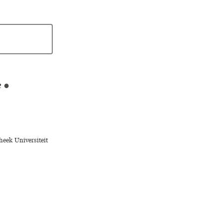
e
●
heek Universiteit