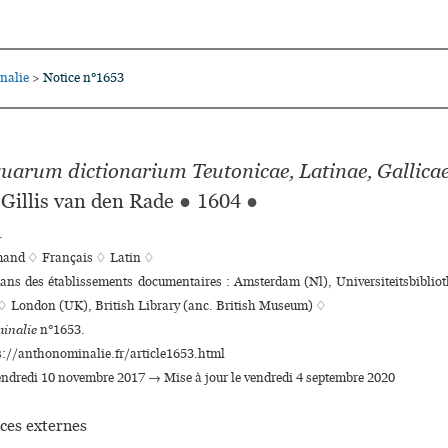
nalie
Notice n°1653
>
uarum dictionarium Teutonicae, Latinae, Gallica
 Gillis van den Rade
●
1604
●
.
mand ♢
Français ♢
Latin ♢
dans des établissements documentaires : Amsterdam (Nl), Universiteitsbibliot
 London (UK), British Library (anc. British Museum) ♢
inalie
n°1653.
s://anthonominalie.fr/article1653.html
vendredi 10 novembre 2017 → Mise à jour le vendredi 4 septembre 2020
ces externes