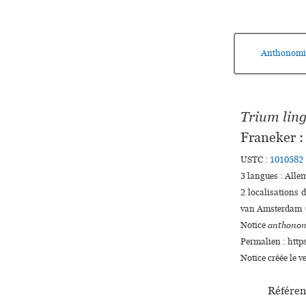
Anthonomi
Trium ling
Franeker :
USTC :
1010582
3 langues :
Alle
2 localisations 
van Amsterdam ♢
Notice
anthonom
Permalien : http
Notice créée le 
Référen