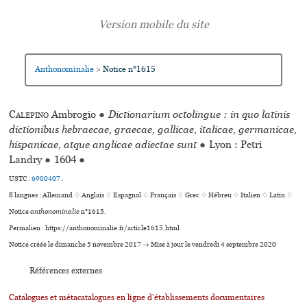
Anthonominalie
Notice n°1615
>
Calepino
Ambrogio
●
Dictionarium octolingue : in quo latinis
dictionibus hebraecae, graecae, gallicae, italicae, germanicae,
hispanicae, atque anglicae adiectae sunt
●
Lyon : Petri
Landry
●
1604
●
USTC :
6900407
.
8 langues :
Allemand ♢
Anglais ♢
Espagnol ♢
Français ♢
Grec ♢
Hébreu ♢
Italien ♢
Latin ♢
Notice
anthonominalie
n°1615.
Permalien : https://anthonominalie.fr/article1615.html
Notice créée le dimanche 5 novembre 2017 → Mise à jour le vendredi 4 septembre 2020
Références externes
Catalogues et métacatalogues en ligne d'établissements documentaires