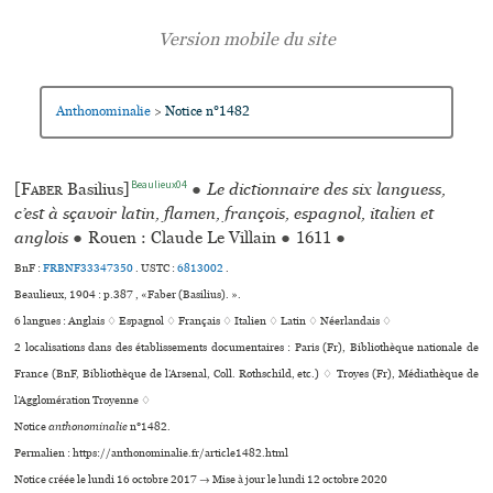
Anthonominalie
Notice n°1482
>
Beaulieux04
[
Faber
Basilius]
●
Le dictionnaire des six languess,
c’est à sçavoir latin, flamen, françois, espagnol, italien et
anglois
●
Rouen : Claude Le Villain
●
1611
●
BnF :
FRBNF33347350
.
USTC :
6813002
.
Beaulieux, 1904 : p.387 , «Faber (Basilius). ».
6 langues :
Anglais ♢
Espagnol ♢
Français ♢
Italien ♢
Latin ♢
Néerlandais ♢
2 localisations dans des établissements documentaires : Paris (Fr), Bibliothèque nationale de
France (BnF, Bibliothèque de l’Arsenal, Coll. Rothschild, etc.) ♢ Troyes (Fr), Médiathèque de
l’Agglomération Troyenne ♢
Notice
anthonominalie
n°1482.
Permalien : https://anthonominalie.fr/article1482.html
Notice créée le lundi 16 octobre 2017 → Mise à jour le lundi 12 octobre 2020