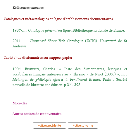
Références externes
Catalogues et métacatalogues en ligne d'établissements documentaires
1987-.... .
Catalogue général en ligne
. Bibliothèque nationale de France.
2011-.... .
Universal Short Title Catalogue
(USTC). Université de St
Andrews.
Table(s) de dictionnaires sur support papier
1904.
Beaulieux
, Charles. « Liste des dictionnaires, lexiques et
vocabulaires français antérieurs au « Thresor » de Nicot (1606) », in :
Mélanges de philologie offerts à Ferdinand Brunot
. Paris : Société
nouvelle de librairie et d’édition. p.371-398.
Mots-clés
Autres notices de cet inventaire
Notice précédente
Notice suivante