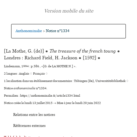
Anthonominalie
Notice n°1334
>
[La Mothe, G. (de)]
●
The treasure of the french toung
●
Londres : Richard Field, H. Jackson
●
[1592]
●
Lindemann, 1994 : p.586 , «[G. de LA MOTHE N.] ».
2 langues :
Anglais ♢
Français ♢
1 localisation dans un établissement documentaire : Tübingen (De), Universitätsbibliothek ♢
Notice
anthonominalie
n°1334.
Permalien : https://anthonominalie.fr/article1334.html
Notice créée le lundi 13 juillet 2015 → Mise à jour le lundi 20 juin 2022
Relations entre les notices
Références externes