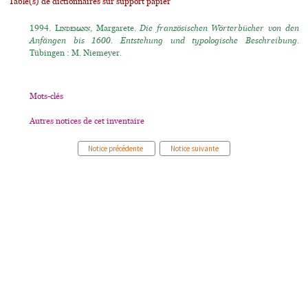
Table(s) de dictionnaires sur support papier
1994.
Lindemann
, Margarete.
Die französischen Wörterbücher von den
Anfängen bis 1600. Entstehung und typologische Beschreibung.
Tübingen : M. Niemeyer.
Mots-clés
Autres notices de cet inventaire
Notice précédente
Notice suivante