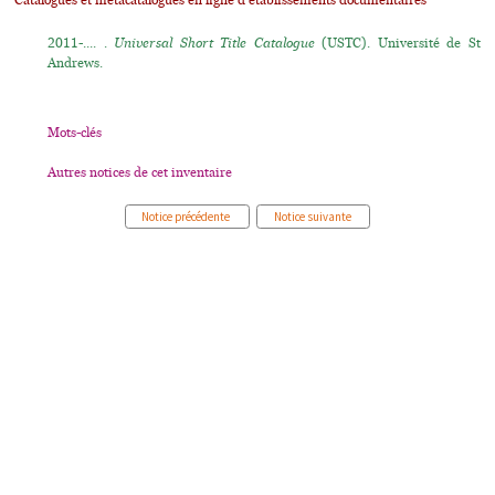
Catalogues et métacatalogues en ligne d'établissements documentaires
2011-.... .
Universal Short Title Catalogue
(USTC). Université de St
Andrews.
Mots-clés
Autres notices de cet inventaire
Notice précédente
Notice suivante