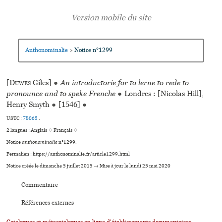
Anthonominalie
Notice n°1299
>
[
Duwes
Giles]
●
An introductorie for to lerne to rede to
pronounce and to speke Frenche
●
Londres : [Nicolas Hill],
Henry Smyth
●
[1546]
●
USTC :
78065
.
2 langues :
Anglais ♢
Français ♢
Notice
anthonominalie
n°1299.
Permalien : https://anthonominalie.fr/article1299.html
Notice créée le dimanche 5 juillet 2015 → Mise à jour le lundi 25 mai 2020
Commentaire
Références externes