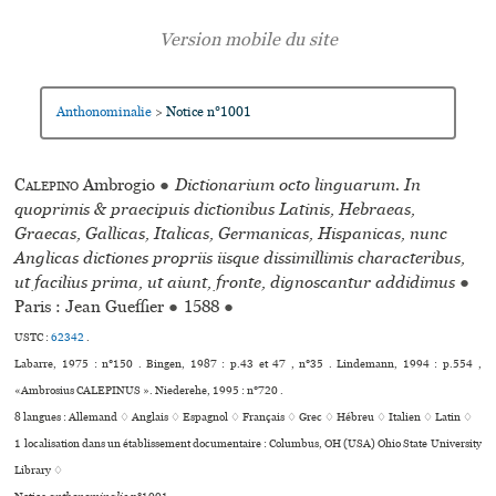
Anthonominalie
Notice n°1001
>
Calepino
Ambrogio
●
Dictionarium octo linguarum. In
quoprimis & praecipuis dictionibus Latinis, Hebraeas,
Graecas, Gallicas, Italicas, Germanicas, Hispanicas, nunc
Anglicas dictiones propriis iisque dissimillimis characteribus,
ut facilius prima, ut aiunt, fronte, dignoscantur addidimus
●
Paris : Jean Gueffier
●
1588
●
USTC :
62342
.
Labarre, 1975 : n°150 . Bingen, 1987 : p.43 et 47 , n°35 . Lindemann, 1994 : p.554 ,
«Ambrosius CALEPINUS ». Niederehe, 1995 : n°720 .
8 langues :
Allemand ♢
Anglais ♢
Espagnol ♢
Français ♢
Grec ♢
Hébreu ♢
Italien ♢
Latin ♢
1 localisation dans un établissement documentaire : Columbus, OH (USA) Ohio State University
Library ♢