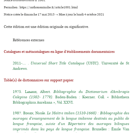
Notice
anthonominalie
n°1001.
Permalien : https://anthonominalie.fr/article1001.html
Notice créée le dimanche 17 mai 2015 → Mise à jour le lundi 4 octobre 2021
Cette édition est une édition originale ou significative.
Références externes
Catalogues et métacatalogues en ligne d'établissements documentaires
2011-.... .
Universal Short Title Catalogue
(USTC). Université de St
Andrews.
Table(s) de dictionnaires sur support papier
1975.
Labarre
, Albert.
Bibliographie du Dictionarium d’Ambrogio
Calepino (1502- 1779)
. Baden-Baden : Koerner. Coll. « Bibliotheca
Bibliographica Aureliana », Vol. XXVI.
1987.
Bingen
, Nicole.
Le Maître italien (1510-1660) : Bibliographie des
ouvrages d'enseignement de la langue italienne destinés au public de
langue française, suivie d'un Répertoire des ouvrages bilingues
imprimés dans les pays de langue française
. Bruxelles : Émile Van