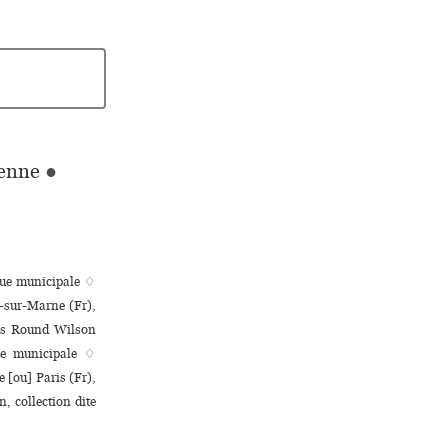
ienne
●
ue muni­ci­pale ♢
-sur-Marne (Fr),
uis Round Wilson
e muni­ci­pale ♢
 [ou] Paris (Fr),
n, collection dite