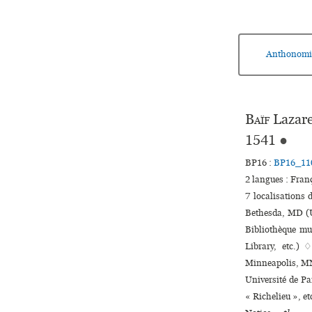
Anthonomi
Baïf
Lazare
1541
●
BP16 :
BP16_11
2 langues :
Fran
7 localisations 
Bethesda, MD (U
Bibliothèque mu
Library, etc.) 
Minneapolis, MN 
Université de Par
« Richelieu », et