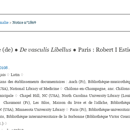
nalie
Notice n°1869
>
 (de)
●
De vasculis Libellus
●
Paris : Robert I Est
0108
.
çais ♢
Latin ♢
dans des établissements documentaires : Auch (Fr), Bibliothèque-musi­co­thè­q
SA), National Library of Medicine ♢ Châlons-en-Champagne, anc. Châlons
ni­ci­pale ♢ Chapel Hill, NC (USA), North Carolina University Library (Lo
♢ Chaumont (Fr), Les Silos, Maison du livre et de l’affi­che, Bibliothèqu
(USA), Minnesota University Library ♢ Paris (Fr), Bibliothèque uni­ver­si­taire
is, Bibliothèque inte­ru­ni­ver­si­taire de la Sorbonne (Bibliothèque Victor Cousi
c.) ♢