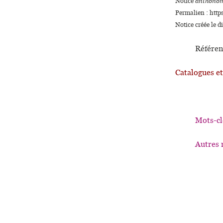
Notice
anthonom
Permalien : http
Notice créée le 
Référen
Catalogues e
Mots-cl
Autres 