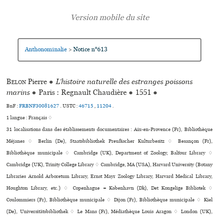
Anthonominalie
Notice n°613
>
Belon
Pierre
●
L’histoire naturelle des estranges poissons
marins
●
Paris : Regnault Chaudière
●
1551
●
BnF :
FRBNF30081627
.
USTC :
46715
,
11204
.
1 langue :
Français ♢
31 localisations dans des établissements documentaires : Aix-en-Provence (Fr), Bibliothèque
Méjanes ♢ Berlin (De), Staatsbibliothek Preußischer Kulturbesitz ♢ Besançon (Fr),
Bibliothèque muni­ci­pale ♢ Cambridge (UK), Department of Zoology, Balfour Library ♢
Cambridge (UK), Trinity College Library ♢ Cambridge, MA (USA), Harvard University (Botany
Libraries Arnold Arboretum Library, Ernst Mayr Zoology Library, Harvard Medical Library,
Houghton Library, etc.) ♢ Copenhague = København (Dk), Det Kongelige Bibliotek ♢
Coulommiers (Fr), Bibliothèque muni­ci­pale ♢ Dijon (Fr), Bibliothèque muni­ci­pale ♢ Kiel
(De), Universitätsbibliothek ♢ Le Mans (Fr), Médiathèque Louis Aragon ♢ London (UK),