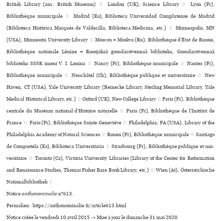
British Library (anc. British Museum) ♢ London (UK), Science Library ♢ Lyon (Fr),
Bibliothèque muni­ci­pale ♢ Madrid (Es), Biblioteca Universidad Complutense de Madrid
(Biblioteca Histórica Marqués de Valdecilla, Biblioteca Medicina, etc.) ♢ Minneapolis, MN
(USA), Minnesota University Library ♢ Moscou = Moskva (Ru), Bibliothèque d’État de Russie,
Bibliothèque nationale Lénine = Rossijskaâ gosudarstvennaâ biblioteka, Gosudarstvennaâ
biblioteka SSSR imeni V. I. Lenina ♢ Nancy (Fr), Bibliothèque muni­ci­pale ♢ Nantes (Fr),
Bibliothèque muni­ci­pale ♢ Neuchâtel (Ch), Bibliothèque publi­que et uni­ver­si­taire ♢ New
Haven, CT (USA), Yale University Library (Beinecke Library, Sterling Memorial Library, Yale
Medical Historical Library, etc.) ♢ Oxford (UK), New College Library ♢ Paris (Fr), Bibliothèque
cen­trale du Muséum natio­nal d’Histoire natu­relle ♢ Paris (Fr), Bibliothèque de l’Institut de
France ♢ Paris (Fr), Bibliothèque Sainte Geneviève ♢ Philadelphia, PA (USA), Library of the
Philadelphia Academy of Natural Sciences ♢ Rouen (Fr), Bibliothèque muni­ci­pale ♢ Santiago
de Compostela (Es), Biblioteca Universitaria ♢ Strasbourg (Fr), Bibliothèque publi­que et uni­
ver­si­taire ♢ Toronto (Ca), Victoria University Libraries (Library of the Center for Reformation
and Renaissance Studies, Thomas Fisher Rare Book Library, etc.) ♢ Wien (At), Österreichische
Nationalbibliothek ♢
Notice
anthonominalie
n°613.
Permalien : https://anthonominalie.fr/article613.html
Notice créée le vendredi 10 avril 2015 → Mise à jour le dimanche 31 mai 2020