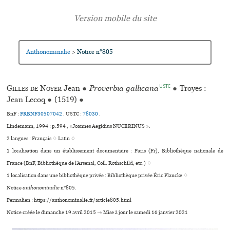
Anthonominalie
Notice n°805
>
USTC
Gilles de Noyer
Jean
●
Proverbia gallicana
●
Troyes :
Jean Lecoq
●
(1519)
●
BnF :
FRBNF30507042
.
USTC :
78030
.
Lindemann, 1994 : p.594 , «Joannes Aegidius NUCERINUS ».
2 langues :
Français ♢
Latin ♢
1 localisation dans un établissement documentaire : Paris (Fr), Bibliothèque nationale de
France (BnF, Bibliothèque de l’Arsenal, Coll. Rothschild, etc.) ♢
1 localisation dans une bibliothèque privée : Bibliothèque privée Éric Plancke ♢
Notice
anthonominalie
n°805.
Permalien : https://anthonominalie.fr/article805.html
Notice créée le dimanche 19 avril 2015 → Mise à jour le samedi 16 janvier 2021