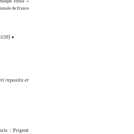
othèque royale =
tionale de France
1520]
●
i reposita et
ris : Prigent