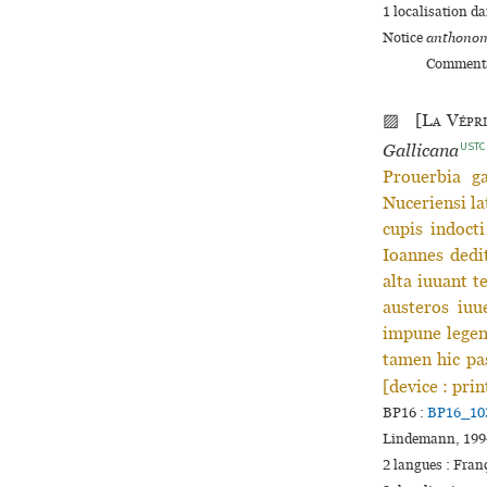
1 localisation d
Notice
anthonom
Commenta
▨ [
La Vépri
USTC
Gallicana
Prouerbia g
Nuceriensi la
cupis indocti
Ioannes dedi
alta iuuant t
austeros iuu
impune legent
tamen hic pas
[device : pri
BP16 :
BP16_10
Lindemann, 199
2 langues :
Fran