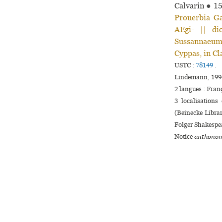
Calvarin
●
1
Prouerbia G
AEgi- || di
Sussannaeum. 
Cyppas, in C
USTC :
78149
.
Lindemann, 199
2 langues :
Fran
3 localisations
(Beinecke Librar
Folger Shakespea
Notice
anthonom