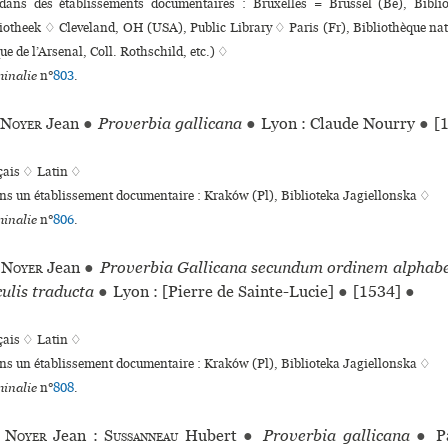
 dans des établissements documentaires : Bruxelles = Brussel (Be), Bibli
iotheek ♢ Cleveland, OH (USA), Public Library ♢ Paris (Fr), Bibliothèque na
e de l’Arsenal, Coll. Rothschild, etc.) ♢
inalie
n°
803
.
 Noyer
Jean
●
Proverbia gallicana
●
Lyon : Claude Nourry
●
[
çais ♢
Latin ♢
ans un établissement documentaire : Kraków (Pl), Biblioteka Jagiellonska ♢
inalie
n°
806
.
 Noyer
Jean
●
Proverbia Gallicana secundum ordinem alphabet
culis traducta
●
Lyon : [Pierre de Sainte-Lucie]
●
[1534]
●
çais ♢
Latin ♢
ans un établissement documentaire : Kraków (Pl), Biblioteka Jagiellonska ♢
inalie
n°
808
.
e Noyer
Jean :
Sussanneau
Hubert
●
Proverbia gallicana
●
Pa