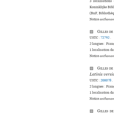
3 localisations
Koninklijke Bibl
(BnF, Bibliothèqu
Notice
anthonom
▨
Gilles de
USTC :
72792
.
2 langues :
Fran
1 localisation d
Notice
anthonom
▨
Gilles de
Latinis versi
USTC :
200078
.
2 langues :
Fran
1 localisation d
Notice
anthonom
▨
Gilles d