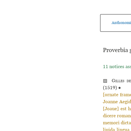
Anthonomi
Proverbia 
11 notices as
▨
Gilles d
(1519)
●
[ornate frame
Joanne Aegidi
[Joaue] est h
dicere romano
memori dicta 
liuida lingua