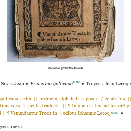
Collection privée Éric Plancke
USTC
 Noyer
Jean
●
Proverbia gallicana
●
Troyes : Jean Lecoq
gallicana scdm || ordinem alphabeti reposita / & ab Io= |
tinis ver= || siculis traducta. || ¶ In que est hoc ad lectorẽ p
n] || ¶ Venundantur Trecis in || edibus Iohannis Lecoq.
●
USTC
çais ♢
Latin ♢