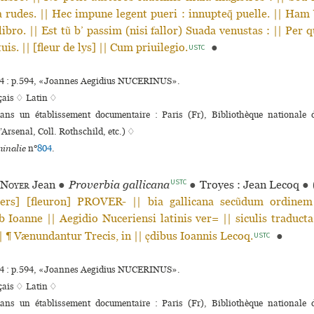
a rudes. || Hec impune legent pueri : innupteq̃ puelle. || Ham
libro. || Est tũ b’ passim (nisi fallor) Suada venustas : || Per 
uis. || [fleur de lys] || Cum priuilegio.
●
USTC
4 : p.594, «Joannes Aegidius NUCERINUS».
çais ♢
Latin ♢
dans un établissement documentaire : Paris (Fr), Bibliothèque nationale
’Arsenal, Coll. Rothschild, etc.) ♢
inalie
n°
804
.
USTC
 Noyer
Jean
●
Proverbia gallicana
●
Troyes : Jean Lecoq
●
ers] [fleuron] PROVER- || bia gallicana secũdum ordinem 
b Ioanne || Aegidio Nuceriensi latinis ver= || siculis traducta.
|| ¶ Vænundantur Trecis, in || ędibus Ioannis Lecoq.
●
USTC
4 : p.594, «Joannes Aegidius NUCERINUS».
çais ♢
Latin ♢
dans un établissement documentaire : Paris (Fr), Bibliothèque nationale