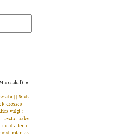
Mareschal)
●
posita || & ab
ek crosses] ||
ica vulgi : ||
|| Lector habe
procul a tenui
iuuat infantes