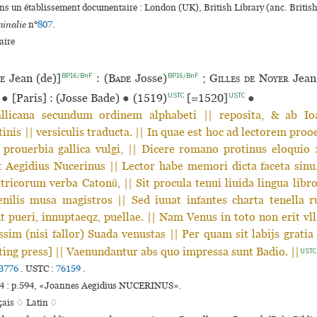
ans un établissement documentaire : London (UK), British Library (anc. Brit
inalie
n°
807
.
ire
BP16/BnF
BP16/BnF
e
Jean (de)]
: (
Bade
Josse)
;
Gilles de Noyer
Jea
USTC
USTC
●
[Paris] : (Josse Bade)
●
(1519)
[=1520]
●
allicana secundum ordinem alphabeti || reposita, & ab Io
tinis || versiculis traducta. || In quae est hoc ad lectorem pro
 prouerbia gallica vulgi, || Dicere romano protinus eloquio 
t Aegidius Nucerinus || Lector habe memori dicta faceta sinu.
etricorum verba Catonũ, || Sit procula tenui liuida lingua libro
enilis musa magistros || Sed iuuat infantes charta tenella r
 pueri, innuptaeqz, puellae. || Nam Venus in toto non erit vlla
sim (nisi fallor) Suada venustas || Per quam sit labijs gratia 
nting press] || Vaenundantur abs quo impressa sunt Badio. ||
USTC
3776
.
USTC :
76159
.
4 : p.594, «Joannes Aegidius NUCERINUS».
çais ♢
Latin ♢