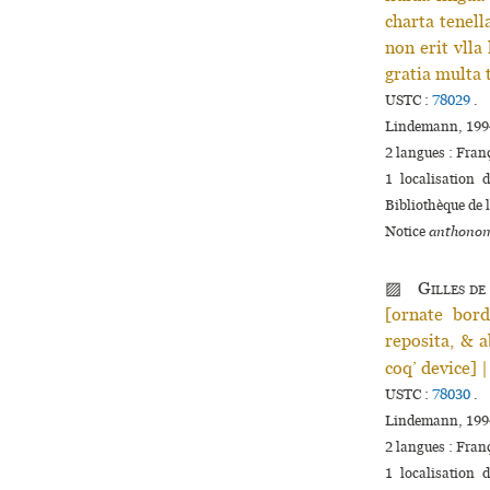
charta tenell
non erit vlla 
gratia multa t
USTC :
78029
.
Lindemann, 199
2 langues :
Fran
1 localisation 
Bibliothèque de l
Notice
anthonom
▨
Gilles de
[ornate bord
reposita, & a
coq’ device] 
USTC :
78030
.
Lindemann, 199
2 langues :
Fran
1 localisation 