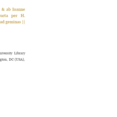
 & ab Ioanne
aucta per H.
 ad geminas ||
versity Library
ington, DC (USA),