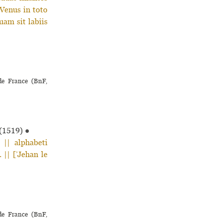
 Venus in toto
quam sit labiis
 de France (BnF,
(1519)
●
|| alphabeti
 || [’Jehan le
 de France (BnF,