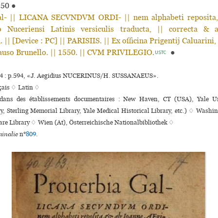
550
●
al- || LICANA SECVNDVM ORDI- || nem alphabeti reposita,
o Nuceriensi Latinis versiculis traducta, || correcta & 
|| [Device : PC] || PARISIIS. || Ex officina Prigentij Caluarini,
lauso Brunello. || 1550. || CVM PRIVILEGIO.
●
USTC
4 : p.594, «J. Aegidius NUCERINUS/H. SUSSANAEUS».
çais ♢
Latin ♢
 dans des établissements documentaires : New Haven, CT (USA), Yale Uni
y, Sterling Memorial Library, Yale Medical Historical Library, etc.) ♢ Wash
re Library ♢ Wien (At), Österreichische Nationalbibliothek ♢
inalie
n°
809
.