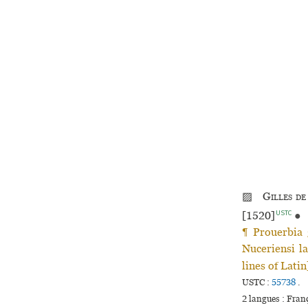
▨
Gilles de
USTC
[1520]
●
¶ Prouerbia 
Nuceriensi la
lines of Lati
USTC :
55738
.
2 langues :
Fran