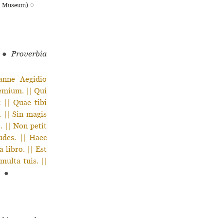
ish Museum) ♢
n
●
Proverbia
anne Aegidio
oemium. || Qui
: || Quae tibi
 || Sin magis
. || Non petit
udes. || Haec
 libro. || Est
multa tuis. ||
●