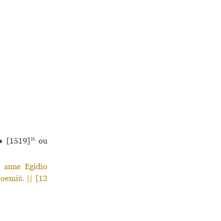
BL
●
[1519]
ou
| anne Egidio
roemiũ. || [12