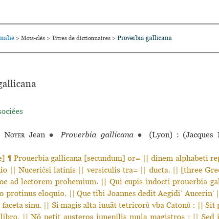
nalie
Proverbia gallicana
>
Mots-clés
>
Titres de dictionnaires
>
gallicana
sociées
e Noyer
Jean
●
Proverbia gallicana
●
(Lyon) : (Jacques 
] ¶ Prouerbia gallicana [secundum] or= || dinem alphabeti re
o || Nuceriẽsi latinis || versiculis tra= || ducta. || [three Gre
oc ad lectorem prohemium. || Qui cupis indocti prouerbia gall
 protinus eloquio. || Que tibi Joannes dedit Aegidi’ Aucerin’ 
faceta sinu. || Si magis alta iuuãt tetricorũ vba Catonũ : || Sit 
 libro. || Nõ petit austeros iuuenilis mula magistros : || Sed 