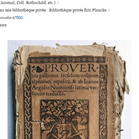
’Arsenal, Coll. Rothschild, etc.) ♢
ans une bibliothèque privée : Bibliothèque privée Éric Plancke ♢
inalie
n°
805
.
ire