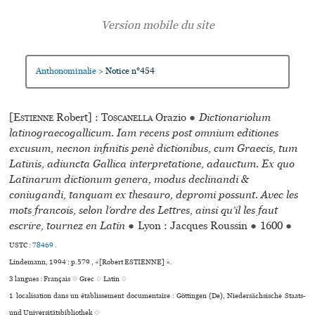
Anthonominalie
Notice n°454
>
[
Estienne
Robert] :
Toscanella
Orazio
●
Dictionariolum
latinograecogallicum. Iam recens post omnium editiones
excusum, necnon infinitis penè dictionibus, cum Graecis, tum
Latinis, adiuncta Gallica interpretatione, adauctum. Ex quo
Latinarum dictionum genera, modus declinandi &
coniugandi, tanquam ex thesauro, depromi possunt. Avec les
mots francois, selon l’ordre des Lettres, ainsi qu’il les faut
escrire, tournez en Latin
●
Lyon : Jacques Roussin
●
1600
●
USTC :
78469
.
Lindemann, 1994 : p.579 , «[Robert ESTIENNE] ».
3 langues :
Français ♢
Grec ♢
Latin ♢
1 localisation dans un établissement documentaire : Göttingen (De), Niedersächsische Staats-
und Universitätsbibliothek ♢