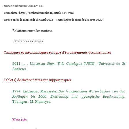
Notice
anthonominalie
n°454.
Permalien : https://anthonominalie.fr/article454.html
Notice créée le mercredi 1er avril 2015 → Mise à jour le samedi 1er août 2020
Relations entre les notices
Références externes
Catalogues et métacatalogues en ligne d'établissements documentaires
2011-.... .
Universal Short Title Catalogue
(USTC). Université de St
Andrews.
Table(s) de dictionnaires sur support papier
1994.
Lindemann
, Margarete.
Die französischen Wörterbücher von den
Anfängen bis 1600. Entstehung und typologische Beschreibung.
Tübingen : M. Niemeyer.
Mots-clés