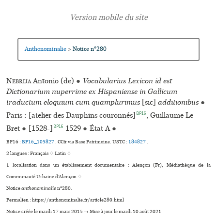
Anthonominalie
Notice n°280
>
Nebrija
Antonio (de)
●
Vocabularius Lexicon id est
Dictionarium nuperrime ex Hispaniense in Gallicum
traductum eloquium cum quamplurimus
[sic]
additionibus
●
BP16
Paris : [atelier des Dauphins couronnés]
, Guillaume Le
BP16
Bret
●
[1528-]
1529
●
État A
●
BP16 :
BP16_105827
.
CCfr via Base Patrimoine.
USTC :
184827
.
2 langues :
Français ♢
Latin ♢
1 localisation dans un établissement documentaire : Alençon (Fr), Médiathèque de la
Communauté Urbaine d’Alençon ♢
Notice
anthonominalie
n°280.
Permalien : https://anthonominalie.fr/article280.html
Notice créée le mardi 17 mars 2015 → Mise à jour le mardi 10 août 2021