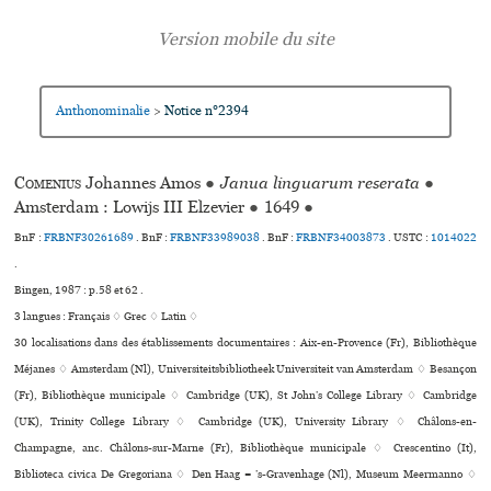
Anthonominalie
Notice n°2394
>
Comenius
Johannes Amos
●
Janua linguarum reserata
●
Amsterdam : Lowijs III Elzevier
●
1649
●
BnF :
FRBNF30261689
. BnF :
FRBNF33989038
. BnF :
FRBNF34003873
.
USTC :
1014022
.
Bingen, 1987 : p.58 et 62 .
3 langues :
Français ♢
Grec ♢
Latin ♢
30 localisations dans des établissements documentaires : Aix-en-Provence (Fr), Bibliothèque
Méjanes ♢ Amsterdam (Nl), Universiteitsbibliotheek Universiteit van Amsterdam ♢ Besançon
(Fr), Bibliothèque muni­ci­pale ♢ Cambridge (UK), St John’s College Library ♢ Cambridge
(UK), Trinity College Library ♢ Cambridge (UK), University Library ♢ Châlons-en-
Champagne, anc. Châlons-sur-Marne (Fr), Bibliothèque muni­ci­pale ♢ Crescentino (It),
Biblioteca civica De Gregoriana ♢ Den Haag = ’s-Gravenhage (Nl), Museum Meermanno ♢