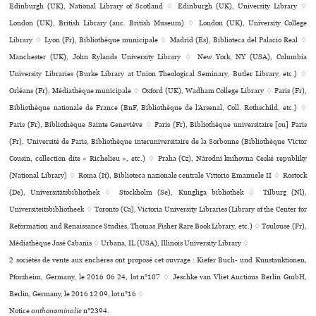
Edinburgh (UK), National Library of Scotland ♢ Edinburgh (UK), University Library ♢
London (UK), British Library (anc. British Museum) ♢ London (UK), University College
Library ♢ Lyon (Fr), Bibliothèque muni­ci­pale ♢ Madrid (Es), Biblioteca del Palacio Real ♢
Manchester (UK), John Rylands University Library ♢ New York, NY (USA), Columbia
University Libraries (Burke Library at Union Theological Seminary, Butler Library, etc.) ♢
Orléans (Fr), Médiathèque muni­ci­pale ♢ Oxford (UK), Wadham College Library ♢ Paris (Fr),
Bibliothèque nationale de France (BnF, Bibliothèque de l’Arsenal, Coll. Rothschild, etc.) ♢
Paris (Fr), Bibliothèque Sainte Geneviève ♢ Paris (Fr), Bibliothèque uni­ver­si­taire [ou] Paris
(Fr), Université de Paris, Bibliothèque inte­ru­ni­ver­si­taire de la Sorbonne (Bibliothèque Victor
Cousin, collection dite « Richelieu », etc.) ♢ Praha (Cz), Národní kni­hovna Ceské repu­bliky
(National Library) ♢ Roma (It), Biblioteca nazio­nale cen­trale Vittorio Emanuele II ♢ Rostock
(De), Universitätsbibliothek ♢ Stockholm (Se), Kungliga bibliothek ♢ Tilburg (Nl),
Universiteitsbibliotheek ♢ Toronto (Ca), Victoria University Libraries (Library of the Center for
Reformation and Renaissance Studies, Thomas Fisher Rare Book Library, etc.) ♢ Toulouse (Fr),
Médiathèque José Cabanis ♢ Urbana, IL (USA), Illinois University Library ♢
2 sociétés de vente aux enchères ont proposé cet ouvrage : Kiefer Buch- und Kunstauktionen,
Pforzheim, Germany, le 2016 06 24, lot n°107 ♢ Jeschke van Vliet Auctions Berlin GmbH,
Berlin, Germany, le 2016 12 09, lot n°16 ♢
Notice
anthonominalie
n°2394.