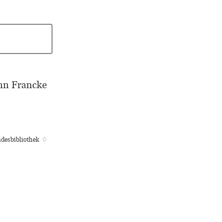
nn Francke
ndesbibliothek ♢