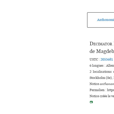
Anthonomi
Decimator
de Magdeb
USTC :
2055681
6 langues :
Alle
2 localisations
Stockholm (Se), 
Notice
anthonom
Permalien : http
Notice créée le 
📷