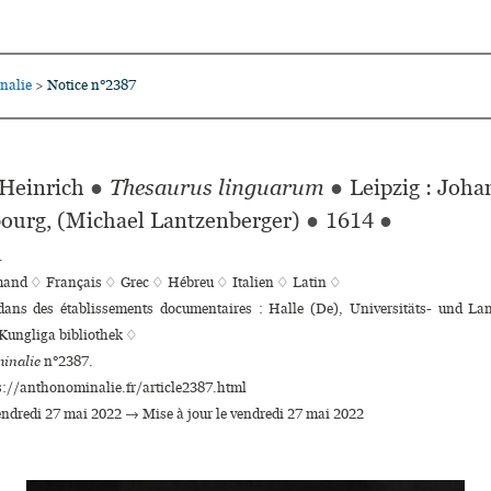
nalie
Notice n°2387
>
Heinrich
●
Thesaurus linguarum
●
Leipzig : Joha
ourg, (Michael Lantzenberger)
●
1614
●
.
mand ♢
Français ♢
Grec ♢
Hébreu ♢
Italien ♢
Latin ♢
 dans des établissements documentaires : Halle (De), Universitäts- und La
Kungliga bibliothek ♢
inalie
n°2387.
s://anthonominalie.fr/article2387.html
vendredi 27 mai 2022 → Mise à jour le vendredi 27 mai 2022