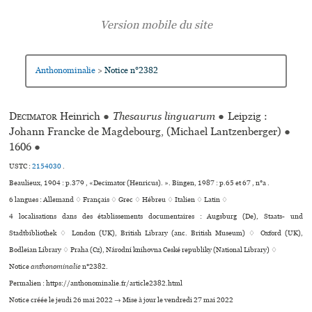
Anthonominalie
Notice n°2382
>
Decimator
Heinrich
●
Thesaurus linguarum
●
Leipzig :
Johann Francke de Magdebourg, (Michael Lantzenberger)
●
1606
●
USTC :
2154030
.
Beaulieux, 1904 : p.379 , «Decimator (Henricus). ». Bingen, 1987 : p.65 et 67 , n°a .
6 langues :
Allemand ♢
Français ♢
Grec ♢
Hébreu ♢
Italien ♢
Latin ♢
4 localisations dans des établissements documentaires : Augsburg (De), Staats- und
Stadtbibliothek ♢ London (UK), British Library (anc. British Museum) ♢ Oxford (UK),
Bodleian Library ♢ Praha (Cz), Národní kni­hovna Ceské repu­bliky (National Library) ♢
Notice
anthonominalie
n°2382.
Permalien : https://anthonominalie.fr/article2382.html
Notice créée le jeudi 26 mai 2022 → Mise à jour le vendredi 27 mai 2022