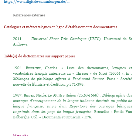
https://www.digitale-sammlungen.de/...
Références externes
Catalogues et métacatalogues en ligne d'établissements documentaires
2011-.... .
Universal Short Title Catalogue
(USTC). Université de St
Andrews.
Table(s) de dictionnaires sur support papier
1904.
Beaulieux
, Charles. « Liste des dictionnaires, lexiques et
vocabulaires français antérieurs au « Thresor » de Nicot (1606) », in :
Mélanges de philologie offerts à Ferdinand Brunot
. Paris : Société
nouvelle de librairie et d’édition. p.371-398.
1987.
Bingen
, Nicole.
Le Maître italien (1510-1660) : Bibliographie des
ouvrages d'enseignement de la langue italienne destinés au public de
langue française, suivie d'un Répertoire des ouvrages bilingues
imprimés dans les pays de langue française
. Bruxelles : Émile Van
Balberghe. Coll. « Documenta et Opuscula », n°6.