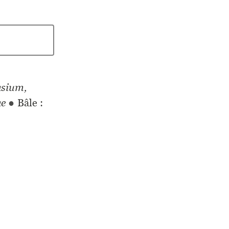
asium,
ae
●
Bâle :