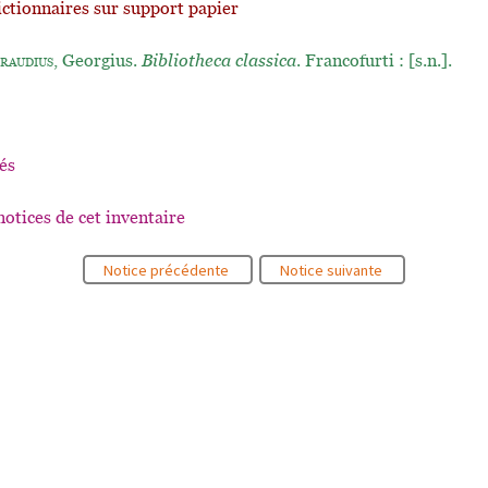
ictionnaires sur support papier
raudius
, Georgius.
Bibliotheca classica
. Francofurti : [s.n.].
és
notices de cet inventaire
Notice précédente
Notice suivante