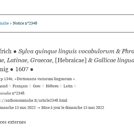
nalie
Notice n°2348
>
frich
●
Sylva quinque linguis vocabulorum & Phr
, Latinae, Graecae,
[Hebraicae]
& Gallicae lingu
nig
●
1607
●
 p.1346, «Dictionaria variarum linguarum ».
mand ♢
Français ♢
Grec ♢
Hébreu ♢
Latin ♢
inalie
n°2348.
s://anthonominalie.fr/article2348.html
dimanche 15 mai 2022 → Mise à jour le dimanche 15 mai 2022
ces externes