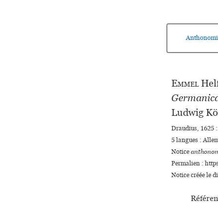
Anthonomi
Emmel
Hel
Germanicae
Ludwig Kö
Draudius, 1625 :
5 langues :
Alle
Notice
anthonom
Permalien : http
Notice créée le 
Référen