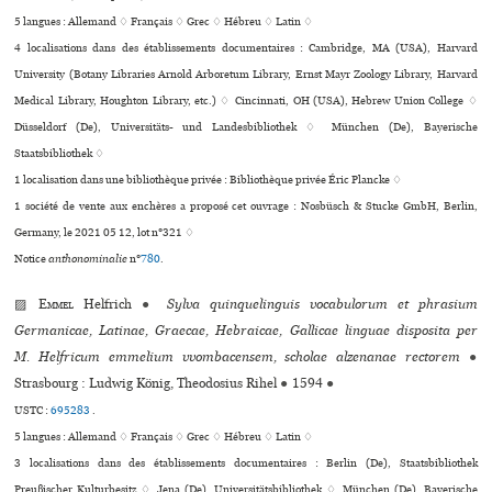
5 langues :
Allemand ♢
Français ♢
Grec ♢
Hébreu ♢
Latin ♢
4 localisations dans des établissements documentaires : Cambridge, MA (USA), Harvard
University (Botany Libraries Arnold Arboretum Library, Ernst Mayr Zoology Library, Harvard
Medical Library, Houghton Library, etc.) ♢ Cincinnati, OH (USA), Hebrew Union College ♢
Düsseldorf (De), Universitäts- und Landesbibliothek ♢ München (De), Bayerische
Staatsbibliothek ♢
1 localisation dans une bibliothèque privée : Bibliothèque privée Éric Plancke ♢
1 société de vente aux enchères a proposé cet ouvrage : Nosbüsch & Stucke GmbH, Berlin,
Germany, le 2021 05 12, lot n°321 ♢
Notice
anthonominalie
n°
780
.
▨
Emmel
Helfrich
●
Sylva quinquelinguis vocabulorum et phrasium
Germanicae, Latinae, Graecae, Hebraicae, Gallicae linguae disposita per
M. Helfricum emmelium vvombacensem, scholae alzenanae rectorem
●
Strasbourg : Ludwig König, Theodosius Rihel
●
1594
●
USTC :
695283
.
5 langues :
Allemand ♢
Français ♢
Grec ♢
Hébreu ♢
Latin ♢
3 localisations dans des établissements documentaires : Berlin (De), Staatsbibliothek
Preußischer Kulturbesitz ♢ Jena (De), Universitätsbibliothek ♢ München (De), Bayerische