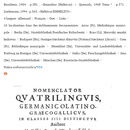
Beaulieux, 1904 : p.381 , «Emmelius (Helfricus). ». Quemada, 1968 Tome * : p.571 .
Lindemann, 1994 : p.563, «Helfricus EMMELIUS».
4 langues :
Allemand ♢
Français ♢
Grec ♢
Latin ♢
10 localisations dans des établissements documentaires : Arras (Fr), Médiathèque muni­ci­
pale ♢ Berlin (De), Staatsbibliothek Preußischer Kulturbesitz ♢ Brno (Cz), Moravská zemská
kni­hovna ♢ Budapest (Hu), Országos Széchényi Könyvtár (National Széchényi Library) ♢ Caen
(Fr), Bibliothèque muni­ci­pale ♢ Düsseldorf (De), Universitäts- und Landesbibliothek ♢
Freiburg im Breisgau (De), Universitätsbibliothek ♢ Gotha (De), Forschungsbibliothek ♢ Jena
(De), Universitätsbibliothek ♢ München (De), Bayerische Staatsbibliothek ♢
Notice
anthonominalie
n°
955
.
📷