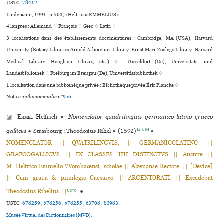
USTC :
78412
.
Lindemann, 1994 : p.563, «Helfricus EMMELIUS».
4 langues :
Allemand ♢
Français ♢
Grec ♢
Latin ♢
3 localisations dans des établissements documentaires : Cambridge, MA (USA), Harvard
University (Botany Libraries Arnold Arboretum Library, Ernst Mayr Zoology Library, Harvard
Medical Library, Houghton Library, etc.) ♢ Düsseldorf (De), Universitäts- und
Landesbibliothek ♢ Freiburg im Breisgau (De), Universitätsbibliothek ♢
1 localisation dans une bibliothèque privée : Bibliothèque privée Éric Plancke ♢
Notice
anthonominalie
n°
956
.
▨
Emmel
Helfrich
●
Nomenclator quadrilinguis germanico latino graeco
Lind94
gallicus
●
Strasbourg : Theodosius Rihel
●
(1592)
●
NOMENCLATOR || QVATRILINGVIS, || GERMANICOLATINO- ||
GRAECOGALLICVS, || IN CLASSES IIII DISTINCTVS || Auctore ||
M. Helfrico Emmelio VVombacensi, scholae || Alzenanae Rectore. || [Device]
|| Cum gratia & priuilegio Caesareo. || ARGENTORATI. || Excudebat
Theodosius Rihelius. ||
●
USTC
USTC :
678259
,
678256
,
678255
,
63708
,
83983
.
Musée Virtuel des Dictionnaires (MVD).