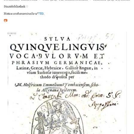
Staatsbibliothek ♢
Notice
anthonominalie
n°
783
.
📷