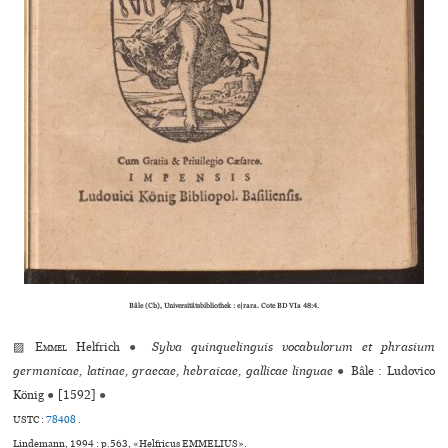
Bâle (Ch), Universitätsbibliothek : e|rara. Cote BD VIa 48:4.
▨
Emmel
Helfrich
●
Sylva quinquelinguis vocabulorum et phrasium
germanicae, latinae, graecae, hebraicae, gallicae linguae
●
Bâle : Ludovico
König
●
[1592]
●
USTC :
78408
.
Lindemann, 1994 : p.563, «Helfricus EMMELIUS».