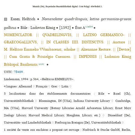
Munich (De), Bayerische Staatsbibliothek digital. Cote Polygl. 60#Beibd.1.
▨
Emmel
Helfrich
●
Nomenclator quadrilinguis, latino germanico-graeco
Lind94
gallicus
●
Bâle : Ludovico König
●
[1592]
●
État A
●
NOMENCLATOR || QVADRILINGVIS, || LATINO GERMANICO- ||
GRAECOGALLICVS, || IN CLASSES IIII. DISTINCTVS. || Auctore ||
M. Helfrico Emmelio VVombacensi, scholae || Alzenanae Rectore. || [Device]
|| Cum Gratia & Priuielgio Caesareo. || IMPENSIS || Ludouico König
Bibliopol. Basiliensis.
●
USTC
USTC :
78409
.
Lindemann, 1994 : p.564, «Helfricus EMMELIUS».
4 langues :
Allemand ♢
Français ♢
Grec ♢
Latin ♢
5 localisations dans des établissements documentaires : Bâle = Basel (Ch),
Universitätsbibliothek ♢ Bloomington, IN (USA), Indiana University Library ♢ Cambridge,
MA (USA), Harvard University (Botany Libraries Arnold Arboretum Library, Ernst Mayr
Zoology Library, Harvard Medical Library, Houghton Library, etc.) ♢ Düsseldorf (De),
Universitäts- und Landesbibliothek ♢ Freiburg im Breisgau (De), Universitätsbibliothek ♢
1 société de vente aux enchères a proposé cet ouvrage : Nosbüsch & Stucke GmbH, Berlin,