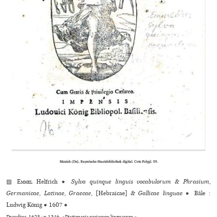
Munich (De), Bayerische Staatsbibliothek digital. Cote Polygl. 59.
▨
Emmel
Helfrich
●
Sylva quinque linguis vocabulorum & Phrasium,
Germanicae, Latinae, Graecae,
[Hebraicae]
& Gallicae linguae
●
Bâle :
Ludwig König
●
1607
●