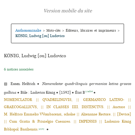
Anthonominalie
>
Mots-clés
>
Éditeurs, libraires et imprimeurs
>
KÖNIG, Ludwig [ou] Ludovico
KÖNIG, Ludwig [ou] Ludovico
6 notices associées
▨
Emmel
Helfrich
●
Nomenclator quadrilinguis germanico latino graeco
Lind94
gallicus
●
Bâle : Ludovico König
●
[1592]
●
État B
●
NOMENCLATOR || QVADRILINGVIS, || GERMANICO LATINO- ||
GRAECOGALLICVS, || IN CLASSES IIII. DISTINCTVS. || Auctore ||
M. Helfrico Emmelio VVombacensi, scholae || Alzenanae Rectore. || [Device]
|| Cum Gratia & Priuielgio Caesareo. || IMPENSIS || Ludouico König
Bibliopol. Basiliensis.
●
USTC