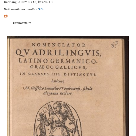
Germany, le 2021 05 13, lot n°321 ♢
Notice
anthonominalie
n°
958
.
📷
Commentaire