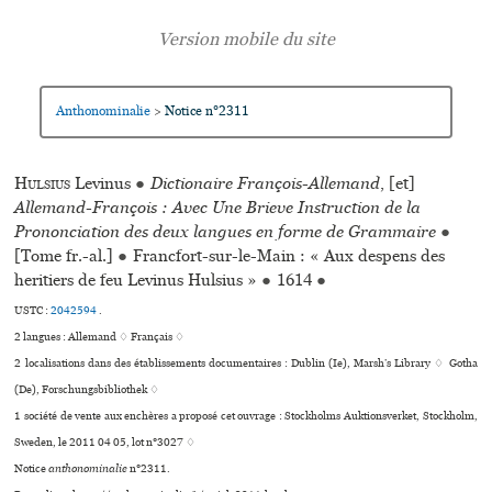
Anthonominalie
Notice n°2311
>
Hulsius
Levinus
●
Dictionaire François-Allemand
, [et]
Allemand-François : Avec Une Brieve Instruction de la
Prononciation des deux langues en forme de Grammaire
●
[Tome fr.-al.]
●
Francfort-sur-le-Main : « Aux despens des
heritiers de feu Levinus Hulsius »
●
1614
●
USTC :
2042594
.
2 langues :
Allemand ♢
Français ♢
2 localisations dans des établissements documentaires : Dublin (Ie), Marsh’s Library ♢ Gotha
(De), Forschungsbibliothek ♢
1 société de vente aux enchères a proposé cet ouvrage : Stockholms Auktionsverket, Stockholm,
Sweden, le 2011 04 05, lot n°3027 ♢
Notice
anthonominalie
n°2311.