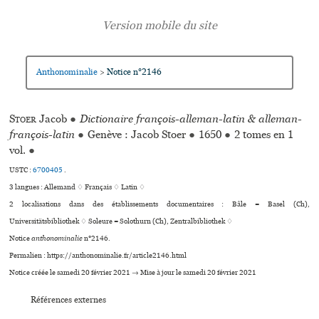
Anthonominalie
Notice n°2146
>
Stoer
Jacob
●
Dictionaire françois-alleman-latin & alleman-
françois-latin
●
Genève : Jacob Stoer
●
1650
●
2 tomes en 1
vol.
●
USTC :
6700405
.
3 langues :
Allemand ♢
Français ♢
Latin ♢
2 localisations dans des établissements documentaires : Bâle = Basel (Ch),
Universitätsbibliothek ♢ Soleure = Solothurn (Ch), Zentralbibliothek ♢
Notice
anthonominalie
n°2146.
Permalien : https://anthonominalie.fr/article2146.html
Notice créée le samedi 20 février 2021 → Mise à jour le samedi 20 février 2021
Références externes