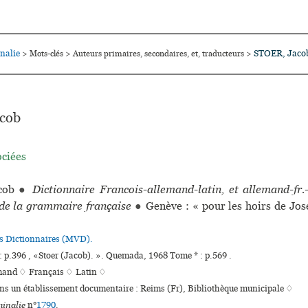
nalie
STOER, Jaco
>
Mots-clés
>
Auteurs primaires, secondaires, et, traducteurs
>
cob
ociées
cob
●
Dictionnaire Francois-allemand-latin, et allemand-fr.-
 de la grammaire française
●
Genève : « pour les hoirs de Jo
es Dictionnaires (MVD).
: p.396 , «Stoer (Jacob). ». Quemada, 1968 Tome * : p.569 .
mand ♢
Français ♢
Latin ♢
ans un établissement documentaire : Reims (Fr), Bibliothèque muni­ci­pale ♢
inalie
n°
1790
.