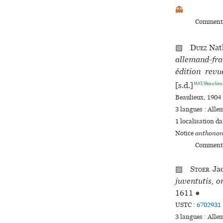
👻
Commenta
▨
Duez
Nat
allemand-fra
édition rev
MAT/Beaulieu
[s.d.]
Beaulieux, 1904 :
3 langues :
Alle
1 localisation d
Notice
anthonom
Commenta
▨
Stoer
Ja
juventutis, 
1611
●
USTC :
6702931
3 langues :
Alle