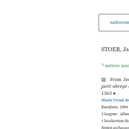
Anthonomi
STOER, Ja
7 notices ass
▨
Stoer
Ja
petit abrégé
1563
●
Musée Virtuel d
Beaulieux, 1904 
3 langues :
Alle
1 localisation d
Notice
anthonom