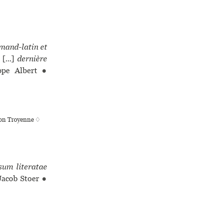
emand-latin et
[...]
dernière
ppe Albert
●
tion Troyenne ♢
um literatae
Jacob Stoer
●