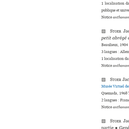
1 localisation 
publi­que et uni­ve
Notice
anthonom
▨
Stoer
Ja
petit abrégé
Beaulieux, 1904 :
3 langues :
Alle
1 localisation d
Notice
anthonom
▨
Stoer
Ja
Musée Virtuel d
Quemada, 1968 T
2 langues :
Fran
Notice
anthonom
▨
Stoer
Ja
partie
●
Genè