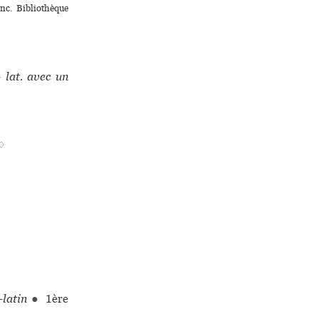
nc. Bibliothèque
 lat. avec un
 ♢
-latin
●
1ère