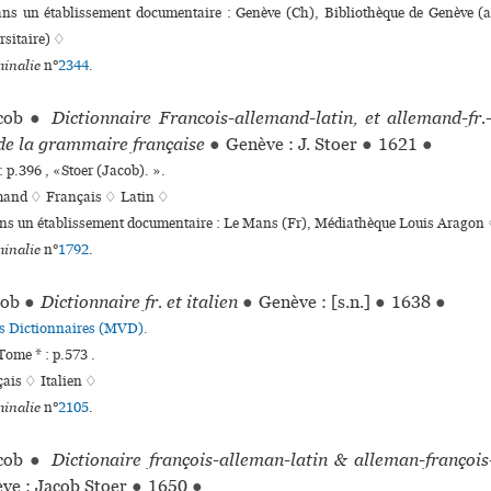
dans un établissement documentaire : Genève (Ch), Bibliothèque de Genève (a
r­si­taire) ♢
inalie
n°
2344
.
cob
●
Dictionnaire Francois-allemand-latin, et allemand-fr.-
 de la grammaire française
●
Genève : J. Stoer
●
1621
●
 p.396 , «Stoer (Jacob). ».
mand ♢
Français ♢
Latin ♢
ans un établissement documentaire : Le Mans (Fr), Médiathèque Louis Aragon
inalie
n°
1792
.
cob
●
Dictionnaire fr. et italien
●
Genève : [s.n.]
●
1638
●
es Dictionnaires (MVD).
ome * : p.573 .
çais ♢
Italien ♢
inalie
n°
2105
.
cob
●
Dictionaire françois-alleman-latin & alleman-françois
ve : Jacob Stoer
●
1650
●