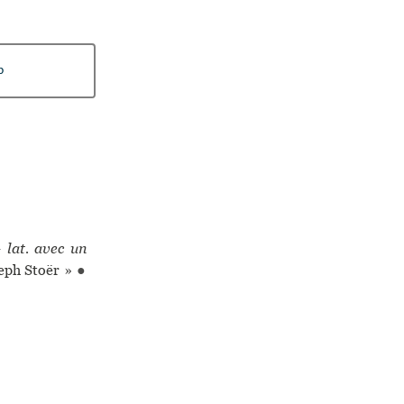
b
 lat. avec un
seph Stoër »
●