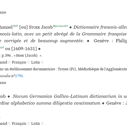
ire
MAT
Beaulieux04
hanael
[ou]
Stoer
Jacob
●
Dictionnaire francois-all
ncois-latin, avec un petit abrégé de la Grammaire françoise
ue corrigée et de beaucoup augmentée.
●
Genève : Phili
x04
ou [1609-1631]
●
 p.396 , «Stoer (Jacob). ».
mand ♢
Français ♢
Latin ♢
ans un établissement documentaire : Troyes (Fr), Médiathèque de l’Aggloméra
inalie
n°
1791
.
ire
cob
●
Novum Germanico Gallico-Latinum dictionarium in us
ordine alphabetico summa diligentia concinnatum
●
Genève : 
.
mand ♢
Français ♢
Latin ♢