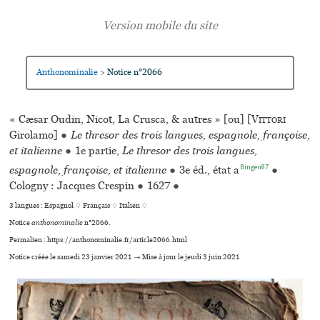
Anthonominalie
Notice n°2066
>
« Cæsar Oudin, Nicot, La Crusca, & autres » [ou] [
Vittori
Girolamo]
●
Le thresor des trois langues, espagnole, françoise,
et italienne
●
1e partie,
Le thresor des trois langues,
Bingen87
espagnole, françoise, et italienne
●
3e éd., état a
●
Cologny : Jacques Crespin
●
1627
●
3 langues :
Espagnol ♢
Français ♢
Italien ♢
Notice
anthonominalie
n°2066.
Permalien : https://anthonominalie.fr/article2066.html
Notice créée le samedi 23 janvier 2021 → Mise à jour le jeudi 3 juin 2021