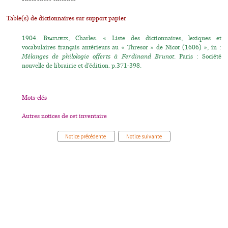
Table(s) de dictionnaires sur support papier
1904.
Beaulieux
, Charles. « Liste des dictionnaires, lexiques et
vocabulaires français antérieurs au « Thresor » de Nicot (1606) », in :
Mélanges de philologie offerts à Ferdinand Brunot
. Paris : Société
nouvelle de librairie et d’édition. p.371-398.
Mots-clés
Autres notices de cet inventaire
Notice précédente
Notice suivante