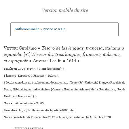
Anthonominalie
Notice n°1803
>
Vittori
Girolamo
●
Tesoro de las lenguas, francesa, italiana y
española.
[et]
Thresor des trois langues, francoise, italienne,
et espagnole
●
Anvers : Lectin
●
1614
●
Beaulieux, 1904 : p.397 , «Victor (Hierosme). ».
3 langues :
Espagnol ♢
Français ♢
Italien ♢
1 localisation dans un établissement documentaire : Tours (Fr), Université François Rabelais de
Tours, Bibliothèques uni­ver­si­tai­res (Centre d’Études Supérieures de la Renaissance, Fonds
Ferdinand Brunot, etc.) ♢
Notice
anthonominalie
n°1803.
Permalien : https://anthonominalie.fr/article1803.html
Notice créée le lundi 11 décembre 2017 → Mise à jour le dimanche 18 octobre 2020
Références externes