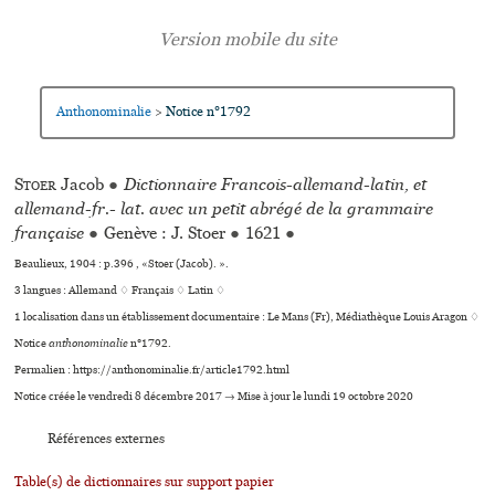
Anthonominalie
Notice n°1792
>
Stoer
Jacob
●
Dictionnaire Francois-allemand-latin, et
allemand-fr.- lat. avec un petit abrégé de la grammaire
française
●
Genève : J. Stoer
●
1621
●
Beaulieux, 1904 : p.396 , «Stoer (Jacob). ».
3 langues :
Allemand ♢
Français ♢
Latin ♢
1 localisation dans un établissement documentaire : Le Mans (Fr), Médiathèque Louis Aragon ♢
Notice
anthonominalie
n°1792.
Permalien : https://anthonominalie.fr/article1792.html
Notice créée le vendredi 8 décembre 2017 → Mise à jour le lundi 19 octobre 2020
Références externes
Table(s) de dictionnaires sur support papier