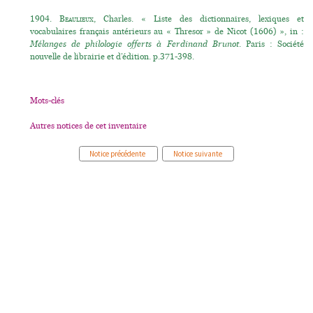
1904.
Beaulieux
, Charles. « Liste des dictionnaires, lexiques et
vocabulaires français antérieurs au « Thresor » de Nicot (1606) », in :
Mélanges de philologie offerts à Ferdinand Brunot
. Paris : Société
nouvelle de librairie et d’édition. p.371-398.
Mots-clés
Autres notices de cet inventaire
Notice précédente
Notice suivante