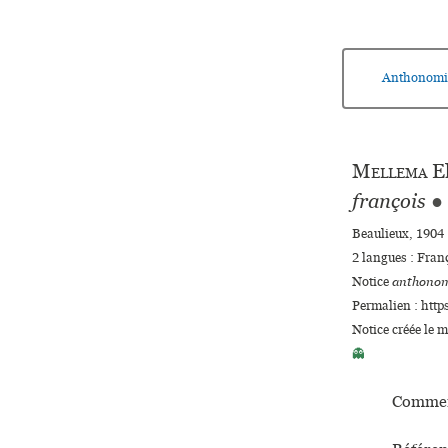
Anthonomi
Mellema
El
françois
●
Beaulieux, 1904 :
2 langues :
Fran
Notice
anthonom
Permalien : http
Notice créée le 
👻
Commen