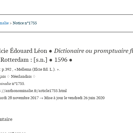
nalie
Notice n°1755
>
cie Édouard Léon
●
Dictionaire ou promptuaire 
Rotterdam : [s.n.]
●
1596
●
 p.392 , «Mellema (Elcie Ed. L.). ».
çais ♢
Néerlandais ♢
inalie
n°1755.
s://anthonominalie.fr/article1755.html
mardi 28 novembre 2017 → Mise à jour le vendredi 26 juin 2020
taire