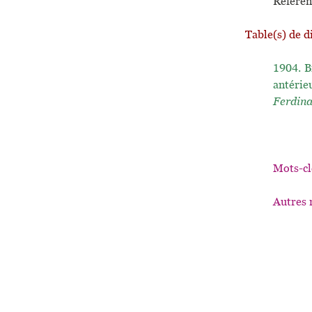
Référen
Table(s) de d
1904.
B
antérie
Ferdin
Mots-cl
Autres 