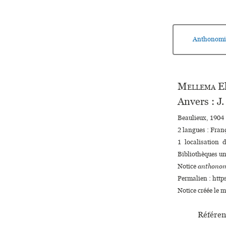
Anthonomi
Mellema
El
Anvers : J
Beaulieux, 1904 :
2 langues :
Fran
1 localisation 
Bibliothèques uni
Notice
anthonom
Permalien : http
Notice créée le 
Référen