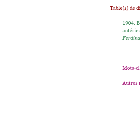
Table(s) de d
1904.
B
antérie
Ferdin
Mots-cl
Autres 