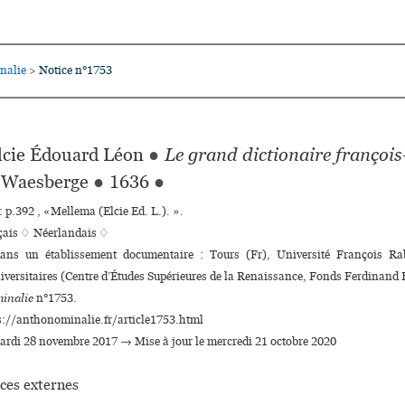
nalie
Notice n°1753
>
cie Édouard Léon
●
Le grand dictionaire françoi
. Waesberge
●
1636
●
 p.392 , «Mellema (Elcie Ed. L.). ».
çais ♢
Néerlandais ♢
dans un établissement documentaire : Tours (Fr), Université François Ra
­ver­si­tai­res (Centre d’Études Supérieures de la Renaissance, Fonds Ferdinand 
inalie
n°1753.
s://anthonominalie.fr/article1753.html
mardi 28 novembre 2017 → Mise à jour le mercredi 21 octobre 2020
ces externes