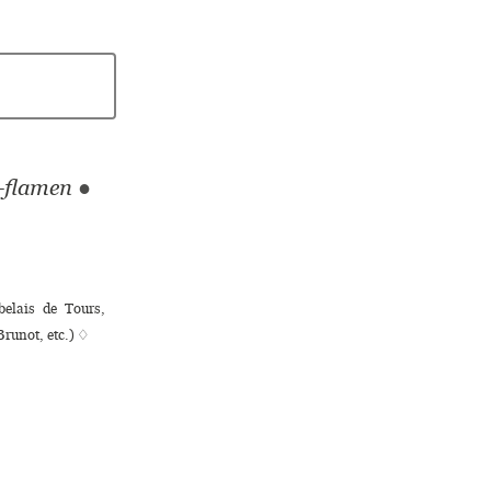
s-flamen
●
belais de Tours,
Brunot, etc.) ♢