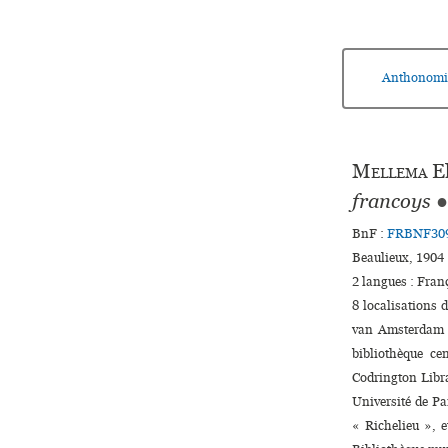
Anthonomi
Mellema
El
francoys
●
BnF :
FRBNF30
Beaulieux, 1904 :
2 langues :
Fran
8 localisations 
van Amsterdam ♢
bibliothèque ce
Codrington Libra
Université de Par
« Richelieu », 