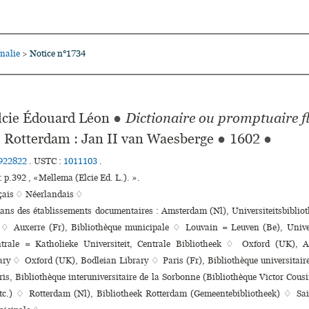
nalie
Notice n°1734
>
cie Édouard Léon
●
Dictionaire ou promptuaire 
Rotterdam : Jan II van Waesberge
●
1602
●
922822
.
USTC :
1011103
.
 p.392 , «Mellema (Elcie Ed. L.). ».
çais ♢
Néerlandais ♢
dans des établissements documentaires : Amsterdam (Nl), Universiteitsbibliot
 Auxerre (Fr), Bibliothèque muni­ci­pale ♢ Louvain = Leuven (Be), Univer
ntrale = Katholieke Universiteit, Centrale Bibliotheek ♢ Oxford (UK), A
ry ♢ Oxford (UK), Bodleian Library ♢ Paris (Fr), Bibliothèque uni­ver­si­taire
is, Bibliothèque inte­ru­ni­ver­si­taire de la Sorbonne (Bibliothèque Victor Cousi
etc.) ♢ Rotterdam (Nl), Bibliotheek Rotterdam (Gemeentebibliotheek) ♢ Sai