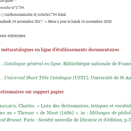
i­ci­pale ♢
inalie
n°1734.
s://anthonominalie.fr/article1734.html
vendredi 24 novembre 2017 → Mise à jour le lundi 16 novembre 2020
ces externes
t métacatalogues en ligne d'établissements documentaires
. .
Catalogue général en ligne
. Bibliothèque nationale de Franc
. .
Universal Short Title Catalogue
(USTC). Université de St A
ictionnaires sur support papier
eaulieux
, Charles. « Liste des dictionnaires, lexiques et vocabul
urs au « Thresor » de Nicot (1606) », in :
Mélanges de philolo
and Brunot
. Paris : Société nouvelle de librairie et d’édition. p