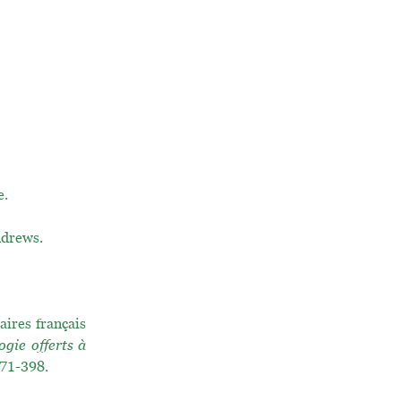
e.
ndrews.
aires français
gie offerts à
.371-398.