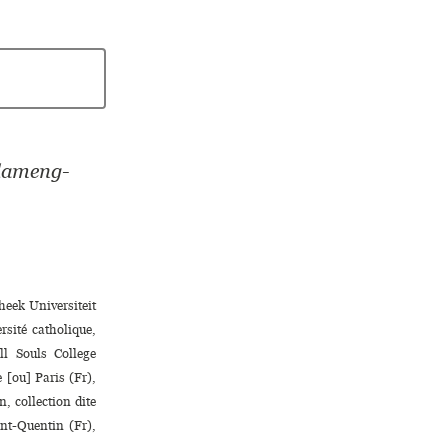
flameng-
heek Universiteit
sité catholique,
ll Souls College
 [ou] Paris (Fr),
n, collection dite
nt-Quentin (Fr),