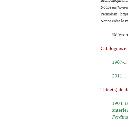
Bibliothèque mun
Notice
anthonom
Permalien : http
Notice créée le 
Référen
Catalogues e
1987-...
2011-...
Table(s) de d
1904.
B
antérie
Ferdin