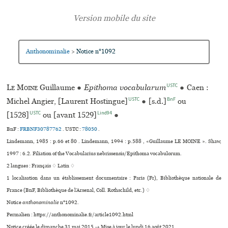
Anthonominalie
Notice n°1092
>
USTC
Le Moine
Guillaume
●
Epithoma vocabularum
●
Caen :
USTC
BnF
Michel Angier, [Laurent Hostingue]
●
[s.d.]
ou
USTC
Lind94
[1528]
ou [avant 1529]
●
BnF :
FRBNF30787762
.
USTC :
78050
.
Lindemann, 1985 : p.66 et 80 . Lindemann, 1994 : p.588 , «Guillaume LE MOINE ». Shaw,
1997 : 6.2. Filiation of the Vocabularius nebrissensis/Epithoma vocabulorum.
2 langues :
Français ♢
Latin ♢
1 localisation dans un établissement documentaire : Paris (Fr), Bibliothèque nationale de
France (BnF, Bibliothèque de l’Arsenal, Coll. Rothschild, etc.) ♢
Notice
anthonominalie
n°1092.
Permalien : https://anthonominalie.fr/article1092.html
Notice créée le dimanche 31 mai 2015 → Mise à jour le lundi 16 août 2021