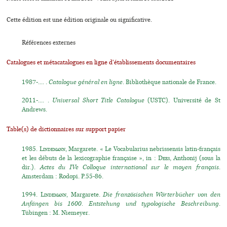
Cette édition est une édition originale ou significative.
Références externes
Catalogues et métacatalogues en ligne d'établissements documentaires
1987-.... .
Catalogue général en ligne
. Bibliothèque nationale de France.
2011-.... .
Universal Short Title Catalogue
(USTC). Université de St
Andrews.
Table(s) de dictionnaires sur support papier
1985.
Lindemann
, Margarete. « Le Vocabularius nebrissensis latin-français
et les débuts de la lexicographie française », in :
Dees
, Anthonij (sous la
dir.).
Actes du IVe Colloque international sur le moyen français
.
Amsterdam : Rodopi. P.55-86.
1994.
Lindemann
, Margarete.
Die französischen Wörterbücher von den
Anfängen bis 1600. Entstehung und typologische Beschreibung.
Tübingen : M. Niemeyer.