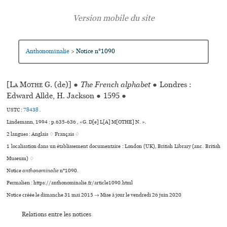
Anthonominalie
Notice n°1090
>
[
La Mothe
G. (de)]
●
The French alphabet
●
Londres :
Edward Allde, H. Jackson
●
1595
●
USTC :
78438
.
Lindemann, 1994 : p.635-636 , «G. D[e] L[A] M[OTHE] N. ».
2 langues :
Anglais ♢
Français ♢
1 localisation dans un établissement documentaire : London (UK), British Library (anc. British
Museum) ♢
Notice
anthonominalie
n°1090.
Permalien : https://anthonominalie.fr/article1090.html
Notice créée le dimanche 31 mai 2015 → Mise à jour le vendredi 26 juin 2020
Relations entre les notices