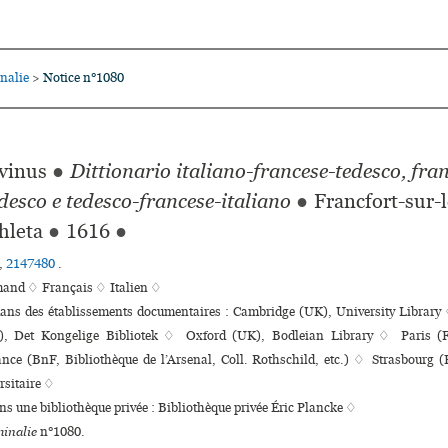
nalie
Notice n°1080
>
vinus
●
Dittionario italiano-francese-tedesco, fra
edesco e tedesco-francese-italiano
●
Francfort-sur-l
hleta
●
1616
●
,
2147480
.
mand ♢
Français ♢
Italien ♢
 dans des établissements documentaires : Cambridge (UK), University Librar
, Det Kongelige Bibliotek ♢ Oxford (UK), Bodleian Library ♢ Paris (Fr
nce (BnF, Bibliothèque de l’Arsenal, Coll. Rothschild, etc.) ♢ Strasbourg (
r­si­taire ♢
ans une bibliothèque privée : Bibliothèque privée Éric Plancke ♢
inalie
n°1080.