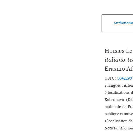
Anthonomi
Hulsius
Le
italiano-t
Erasmo At
USTC :
5042290
3 langues :
Alle
5 localisations
København (Dk)
nationale de Fra
publi­que et uni­ve
1 localisation d
Notice
anthonom