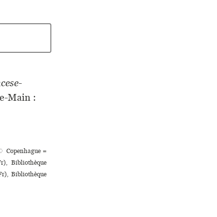
ncese-
e-Main :
y ♢ Copenhague =
), Bibliothèque
Fr), Bibliothèque