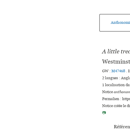
Anthonomi
A little tr
Westminst
GW :
M47468
. 
2 langues :
Angl
1 localisation d
Notice
anthonom
Permalien : http
Notice créée le 
📷
Référen