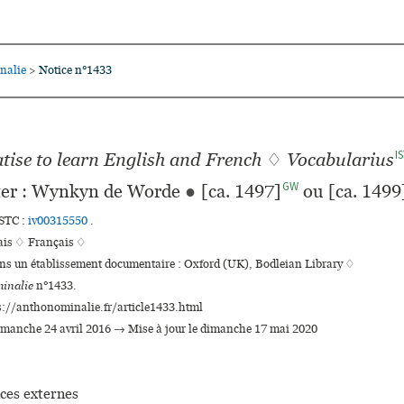
nalie
Notice n°1433
>
I
eatise to learn English and French
♢
Vocabularius
GW
er : Wynkyn de Worde
●
[ca. 1497]
ou [ca. 1499
ISTC :
iv00315550
.
ais ♢
Français ♢
ans un établissement documentaire : Oxford (UK), Bodleian Library ♢
inalie
n°1433.
s://anthonominalie.fr/article1433.html
dimanche 24 avril 2016 → Mise à jour le dimanche 17 mai 2020
ces externes