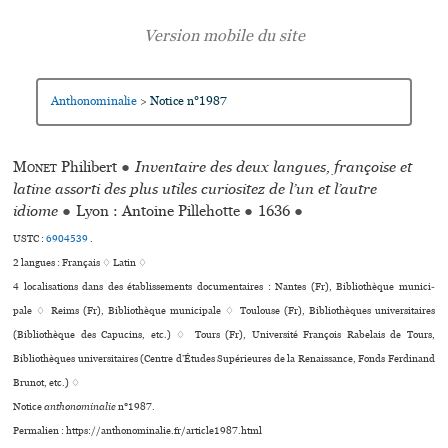
Anthonominalie
Notice n°1987
>
Monet
Philibert
●
Inventaire des deux langues, françoise et
latine assorti des plus utiles curiositez de l’un et l’autre
idiome
●
Lyon : Antoine Pillehotte
●
1636
●
USTC :
6904539
.
2 langues :
Français ♢
Latin ♢
4 localisations dans des établissements documentaires : Nantes (Fr), Bibliothèque muni­ci­
pale ♢ Reims (Fr), Bibliothèque muni­ci­pale ♢ Toulouse (Fr), Bibliothèques uni­ver­si­taires
(Bibliothèque des Capucins, etc.) ♢ Tours (Fr), Université François Rabelais de Tours,
Bibliothèques uni­ver­si­tai­res (Centre d’Études Supérieures de la Renaissance, Fonds Ferdinand
Brunot, etc.) ♢
Notice
anthonominalie
n°1987.
Permalien : https://anthonominalie.fr/article1987.html