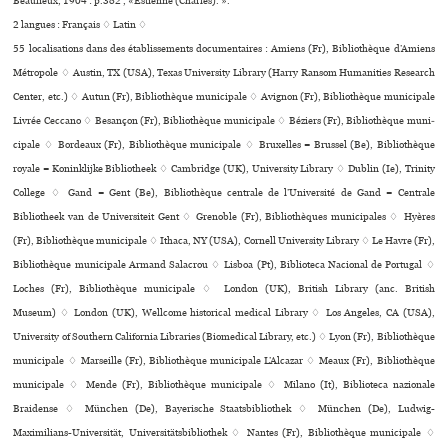
Beaulieux, 1904 : p.382 , «Estienne (Charles). ».
2 langues :
Français ♢
Latin ♢
55 localisations dans des établissements documentaires : Amiens (Fr), Bibliothèque d’Amiens
Métropole ♢ Austin, TX (USA), Texas University Library (Harry Ransom Humanities Research
Center, etc.) ♢ Autun (Fr), Bibliothèque muni­ci­pale ♢ Avignon (Fr), Bibliothèque muni­ci­pale
Livrée Ceccano ♢ Besançon (Fr), Bibliothèque muni­ci­pale ♢ Béziers (Fr), Bibliothèque muni­
ci­pale ♢ Bordeaux (Fr), Bibliothèque muni­ci­pale ♢ Bruxelles = Brussel (Be), Bibliothèque
royale = Koninklijke Bibliotheek ♢ Cambridge (UK), University Library ♢ Dublin (Ie), Trinity
College ♢ Gand = Gent (Be), Bibliothèque centrale de l’Université de Gand = Centrale
Bibliotheek van de Universiteit Gent ♢ Grenoble (Fr), Bibliothèques muni­ci­pa­les ♢ Hyères
(Fr), Bibliothèque muni­ci­pale ♢ Ithaca, NY (USA), Cornell University Library ♢ Le Havre (Fr),
Bibliothèque muni­ci­pale Armand Salacrou ♢ Lisboa (Pt), Biblioteca Nacional de Portugal ♢
Loches (Fr), Bibliothèque muni­ci­pale ♢ London (UK), British Library (anc. British
Museum) ♢ London (UK), Wellcome his­to­ri­cal medi­cal Library ♢ Los Angeles, CA (USA),
University of Southern California Libraries (Biomedical Library, etc.) ♢ Lyon (Fr), Bibliothèque
muni­ci­pale ♢ Marseille (Fr), Bibliothèque muni­ci­pale L’Alcazar ♢ Meaux (Fr), Bibliothèque
muni­ci­pale ♢ Mende (Fr), Bibliothèque muni­ci­pale ♢ Milano (It), Biblioteca nazio­nale
Braidense ♢ München (De), Bayerische Staatsbibliothek ♢ München (De), Ludwig-
Maximilians-Universität, Universitätsbibliothek ♢ Nantes (Fr), Bibliothèque muni­ci­pale ♢