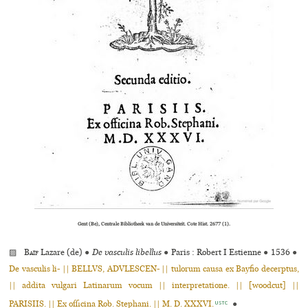
Gent (Be), Centrale Bibliotheek van de Universiteit. Cote Hist. 2677 (1).
▨
Baïf
Lazare (de)
●
De vasculis libellus
●
Paris : Robert I Estienne
●
1536
●
De vasculis li- || BELLVS, ADVLESCEN- || tulorum causa ex Bayfio decerptus,
|| addita vulgari Latinarum vocum || interpretatione. || [woodcut] ||
PARISIIS. || Ex officina Rob. Stephani. || M. D. XXXVI.
●
USTC