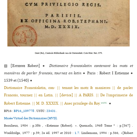
Gent (Be), Centrale Bibliotheek van de Universiteit. Cote Hist. Nat. 579.
▨ [
Estienne
Robert]
●
Dictionaire francoislatin contenant les mots et
manières de parler francois, tournez en latin
●
Paris : Robert I Estienne
●
1539 et (1540)
●
Dictionaire Francoislatin, con- || tenant les motz & manieres || de parler
Francois, tournez || en Latin. || [device] || A PARIS. || De l’imprimerie de
Robert Estienne. || M. D. XXXIX. || Auec priuilege du Roy.
●
USTC
BP16 :
BP16_109778
.
USTC :
23431
.
Musée Virtuel des Dictionnaires (MVD).
Beaulieux, 1904 : p.386 , «Estienne (Robert). ». Quemada, 1968 Tome * : p.[567] .
Wooldridge, 1977 : p.59; 2e éd. 1997 et 2010 :
1.7.
Lindemann, 1994 : p.566, «[Robert