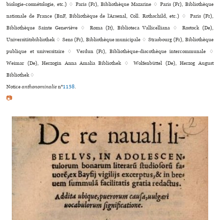
bio­lo­gie-cos­mé­to­lo­gie, etc.) ♢ Paris (Fr), Bibliothèque Mazarine ♢ Paris (Fr), Bibliothèque
nationale de France (BnF, Bibliothèque de l’Arsenal, Coll. Rothschild, etc.) ♢ Paris (Fr),
Bibliothèque Sainte Geneviève ♢ Roma (It), Biblioteca Vallicelliana ♢ Rostock (De),
Universitätsbibliothek ♢ Sens (Fr), Bibliothèque muni­ci­pale ♢ Strasbourg (Fr), Bibliothèque
publi­que et uni­ver­si­taire ♢ Verdun (Fr), Bibliothèque-dis­co­thè­que inter­com­mu­nale ♢
Weimar (De), Herzogin Anna Amalia Bibliothek ♢ Wolfenbüttel (De), Herzog August
Bibliothek ♢
Notice
anthonominalie
n°
1158
.
📷