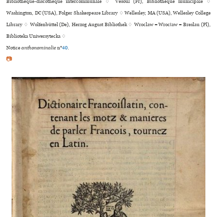
Bibliothèque-dis­co­thè­que inter­com­mu­nale ♢ Vesoul (Fr), Bibliothèque muni­ci­pale ♢
Washington, DC (USA), Folger Shakespeare Library ♢ Wellesley, MA (USA), Wellesley College
Library ♢ Wolfenbüttel (De), Herzog August Bibliothek ♢ Wroclaw = Wrocław = Breslau (Pl),
Biblioteka Uniwersytecka ♢
Notice
anthonominalie
n°
40
.
📷