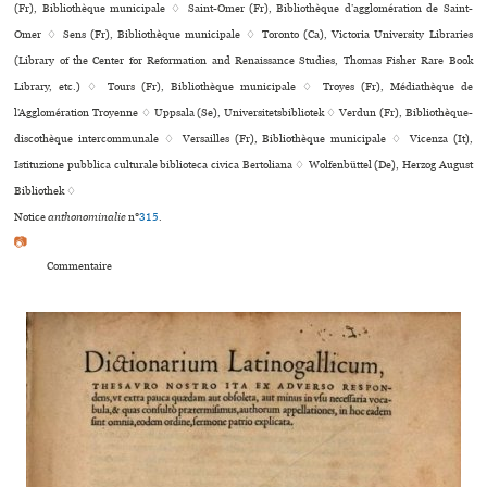
(Fr), Bibliothèque municipale ♢ Saint-Omer (Fr), Bibliothèque d’agglo­mé­ra­tion de Saint-
Omer ♢ Sens (Fr), Bibliothèque muni­ci­pale ♢ Toronto (Ca), Victoria University Libraries
(Library of the Center for Reformation and Renaissance Studies, Thomas Fisher Rare Book
Library, etc.) ♢ Tours (Fr), Bibliothèque muni­ci­pale ♢ Troyes (Fr), Médiathèque de
l’Agglomération Troyenne ♢ Uppsala (Se), Universitetsbibliotek ♢ Verdun (Fr), Bibliothèque-
dis­co­thè­que inter­com­mu­nale ♢ Versailles (Fr), Bibliothèque muni­ci­pale ♢ Vicenza (It),
Istituzione pub­blica cultu­rale biblio­teca civica Bertoliana ♢ Wolfenbüttel (De), Herzog August
Bibliothek ♢
Notice
anthonominalie
n°
315
.
📷
Commentaire