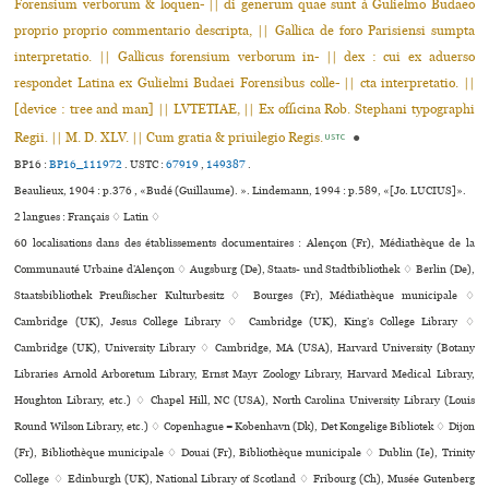
Forensium verborum & loquen- || di generum quae sunt à Gulielmo Budaeo
proprio proprio commentario descripta, || Gallica de foro Parisiensi sumpta
interpretatio. || Gallicus forensium verborum in- || dex : cui ex aduerso
respondet Latina ex Gulielmi Budaei Forensibus colle- || cta interpretatio. ||
[device : tree and man] || LVTETIAE, || Ex officina Rob. Stephani typographi
Regii. || M. D. XLV. || Cum gratia & priuilegio Regis.
●
USTC
BP16 :
BP16_111972
.
USTC :
67919
,
149387
.
Beaulieux, 1904 : p.376 , «Budé (Guillaume). ». Lindemann, 1994 : p.589, «[Jo. LUCIUS]».
2 langues :
Français ♢
Latin ♢
60 localisations dans des établissements documentaires : Alençon (Fr), Médiathèque de la
Communauté Urbaine d’Alençon ♢ Augsburg (De), Staats- und Stadtbibliothek ♢ Berlin (De),
Staatsbibliothek Preußischer Kulturbesitz ♢ Bourges (Fr), Médiathèque muni­ci­pale ♢
Cambridge (UK), Jesus College Library ♢ Cambridge (UK), King’s College Library ♢
Cambridge (UK), University Library ♢ Cambridge, MA (USA), Harvard University (Botany
Libraries Arnold Arboretum Library, Ernst Mayr Zoology Library, Harvard Medical Library,
Houghton Library, etc.) ♢ Chapel Hill, NC (USA), North Carolina University Library (Louis
Round Wilson Library, etc.) ♢ Copenhague = København (Dk), Det Kongelige Bibliotek ♢ Dijon
(Fr), Bibliothèque muni­ci­pale ♢ Douai (Fr), Bibliothèque muni­ci­pale ♢ Dublin (Ie), Trinity
College ♢ Edinburgh (UK), National Library of Scotland ♢ Fribourg (Ch), Musée Gutenberg