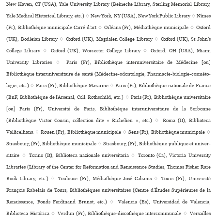
New Haven, CT (USA), Yale University Library (Beinecke Library, Sterling Memorial Library,
Yale Medical Historical Library, etc.) ♢ New York, NY (USA), New York Public Library ♢ Nîmes
(Fr), Bibliothèque muni­ci­pale Carré d’art ♢ Orléans (Fr), Médiathèque muni­ci­pale ♢ Oxford
(UK), Bodleian Library ♢ Oxford (UK), Magdalen College Library ♢ Oxford (UK), St John’s
College Library ♢ Oxford (UK), Worcester College Library ♢ Oxford, OH (USA), Miami
University Libraries ♢ Paris (Fr), Bibliothèque inte­ru­ni­ver­si­taire de Médecine [ou]
Bibliothèque inte­ru­ni­ver­si­taire de santé (Médecine-odon­to­lo­gie, Pharmacie-bio­lo­gie-cos­mé­to­
lo­gie, etc.) ♢ Paris (Fr), Bibliothèque Mazarine ♢ Paris (Fr), Bibliothèque nationale de France
(BnF, Bibliothèque de l’Arsenal, Coll. Rothschild, etc.) ♢ Paris (Fr), Bibliothèque uni­ver­si­taire
[ou] Paris (Fr), Université de Paris, Bibliothèque inte­ru­ni­ver­si­taire de la Sorbonne
(Bibliothèque Victor Cousin, collection dite « Richelieu », etc.) ♢ Roma (It), Biblioteca
Vallicelliana ♢ Rouen (Fr), Bibliothèque muni­ci­pale ♢ Sens (Fr), Bibliothèque muni­ci­pale ♢
Strasbourg (Fr), Bibliothèque muni­ci­pale ♢ Strasbourg (Fr), Bibliothèque publi­que et uni­ver­
si­taire ♢ Torino (It), Biblioteca nazio­nale uni­ver­si­ta­ria ♢ Toronto (Ca), Victoria University
Libraries (Library of the Center for Reformation and Renaissance Studies, Thomas Fisher Rare
Book Library, etc.) ♢ Toulouse (Fr), Médiathèque José Cabanis ♢ Tours (Fr), Université
François Rabelais de Tours, Bibliothèques uni­ver­si­tai­res (Centre d’Études Supérieures de la
Renaissance, Fonds Ferdinand Brunot, etc.) ♢ Valencia (Es), Universidad de Valencia,
Biblioteca Histórica ♢ Verdun (Fr), Bibliothèque-dis­co­thè­que inter­com­mu­nale ♢ Versailles