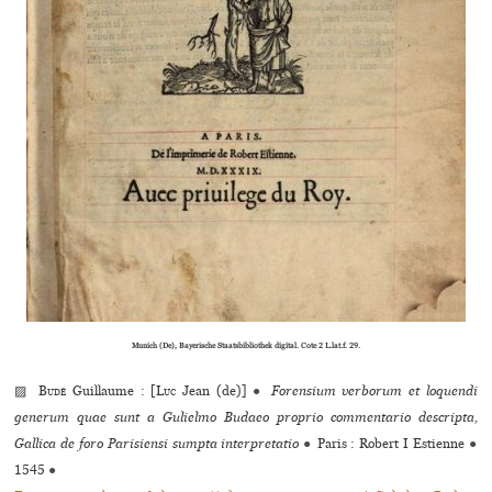
Munich (De), Bayerische Staatsbibliothek digital. Cote 2 L.lat.f. 29.
▨
Budé
Guillaume : [
Luc
Jean (de)]
●
Forensium verborum et loquendi
generum quae sunt a Gulielmo Budaeo proprio commentario descripta,
Gallica de foro Parisiensi sumpta interpretatio
●
Paris : Robert I Estienne
●
1545
●