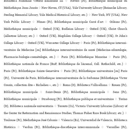
Biblioteca Nazionale Vittorio Emanuele III ♢ Nevers (Fr), Bibliothèque muni­ci­pale ou
Médiathèque Jean-Jaurès ♢ New Haven, CT (USA), Yale University Library (Beinecke Library,
Sterling Memorial Library, Yale Medical Historical Library, etc.) ♢ New York, NY (USA), New
York Public Library ♢ Nîmes (Fr), Bibliothèque muni­ci­pale Carré d’art ♢ Orléans (Fr),
Médiathèque muni­ci­pale ♢ Oxford (UK), Bodleian Library ♢ Oxford (UK), Christ Church
(Allestree Library, etc.) ♢ Oxford (UK), Magdalen College Library ♢ Oxford (UK), St John’s
College Library ♢ Oxford (UK), Worcester College Library ♢ Paris (Fr), Bibliothèque inte­ru­ni­
ver­si­taire de Médecine [ou] Bibliothèque inte­ru­ni­ver­si­taire de santé (Médecine-odon­to­lo­gie,
Pharmacie-bio­lo­gie-cos­mé­to­lo­gie, etc.) ♢ Paris (Fr), Bibliothèque Mazarine ♢ Paris (Fr),
Bibliothèque nationale de France (BnF, Bibliothèque de l’Arsenal, Coll. Rothschild, etc.) ♢
Paris (Fr), Bibliothèque Sainte Geneviève ♢ Paris (Fr), Bibliothèque uni­ver­si­taire [ou] Paris
(Fr), Université de Paris, Bibliothèque inte­ru­ni­ver­si­taire de la Sorbonne (Bibliothèque Victor
Cousin, collection dite « Richelieu », etc.) ♢ Roma (It), Biblioteca Vallicelliana ♢ Rouen (Fr),
Bibliothèque muni­ci­pale ♢ Saint-Denis (Fr), Bibliothèque muni­ci­pale ♢ Sens (Fr),
Bibliothèque muni­ci­pale ♢ Strasbourg (Fr), Bibliothèque publi­que et uni­ver­si­taire ♢ Torino
(It), Biblioteca nazio­nale uni­ver­si­ta­ria ♢ Toronto (Ca), Victoria University Libraries (Library of
the Center for Reformation and Renaissance Studies, Thomas Fisher Rare Book Library, etc.) ♢
Toulouse (Fr), Médiathèque José Cabanis ♢ Valencia (Es), Universidad de Valencia, Biblioteca
Histórica ♢ Verdun (Fr), Bibliothèque-dis­co­thè­que inter­com­mu­nale ♢ Versailles (Fr),