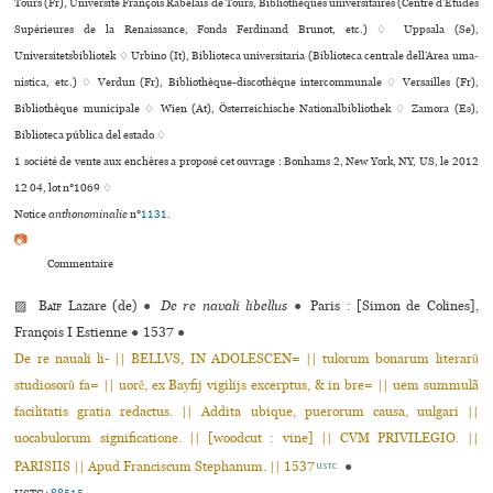
Tours (Fr), Université François Rabelais de Tours, Bibliothèques uni­ver­si­tai­res (Centre d’Études
Supérieures de la Renaissance, Fonds Ferdinand Brunot, etc.) ♢ Uppsala (Se),
Universitetsbibliotek ♢ Urbino (It), Biblioteca uni­ver­si­ta­ria (Biblioteca cen­trale dell’Area uma­
nis­tica, etc.) ♢ Verdun (Fr), Bibliothèque-dis­co­thè­que inter­com­mu­nale ♢ Versailles (Fr),
Bibliothèque muni­ci­pale ♢ Wien (At), Österreichische Nationalbibliothek ♢ Zamora (Es),
Biblioteca pública del estado ♢
1 société de vente aux enchères a proposé cet ouvrage : Bonhams 2, New York, NY, US, le 2012
12 04, lot n°1069 ♢
Notice
anthonominalie
n°
1131
.
📷
Commentaire
▨
Baïf
Lazare (de)
●
De re navali libellus
●
Paris : [Simon de Colines],
François I Estienne
●
1537
●
De re nauali li- || BELLVS, IN ADOLESCEN= || tulorum bonarum literarũ
studiosorũ fa= || uorẽ, ex Bayfij vigilijs excerptus, & in bre= || uem summulã
facilitatis gratia redactus. || Addita ubique, puerorum causa, uulgari ||
uocabulorum significatione. || [woodcut : vine] || CVM PRIVILEGIO. ||
PARISIIS || Apud Franciscum Stephanum. || 1537
●
USTC