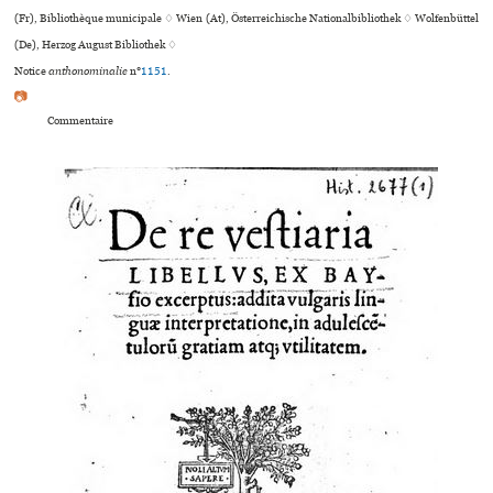
(Fr), Bibliothèque muni­ci­pale ♢ Wien (At), Österreichische Nationalbibliothek ♢ Wolfenbüttel
(De), Herzog August Bibliothek ♢
Notice
anthonominalie
n°
1151
.
📷
Commentaire