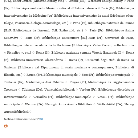
(UK), Christ Church (Allestree Library, etc.) ♢ Oxford (UK), Worcester College Library ♢ Paris
(Fr), Bibliothèque cen­trale du Muséum natio­nal d’Histoire natu­relle ♢ Paris (Fr), Bibliothèque
inte­ru­ni­ver­si­taire de Médecine [ou] Bibliothèque inte­ru­ni­ver­si­taire de santé (Médecine-odon­
to­lo­gie, Pharmacie-bio­lo­gie-cos­mé­to­lo­gie, etc.) ♢ Paris (Fr), Bibliothèque nationale de France
(BnF, Bibliothèque de l’Arsenal, Coll. Rothschild, etc.) ♢ Paris (Fr), Bibliothèque Sainte
Geneviève ♢ Paris (Fr), Bibliothèque uni­ver­si­taire [ou] Paris (Fr), Université de Paris,
Bibliothèque inte­ru­ni­ver­si­taire de la Sorbonne (Bibliothèque Victor Cousin, collection dite
« Richelieu », etc.) ♢ Roma (It), Biblioteca nazio­nale cen­trale Vittorio Emanuele II ♢ Roma
(It), Biblioteca uni­ver­si­ta­ria Alessandrina ♢ Roma (It), Università degli studi di Roma La
Sapienza (Biblioteca del Dipartimento di storia moderna e contem­po­ra­nea, Biblioteca di
filosofia, etc.) ♢ Rouen (Fr), Bibliothèque muni­ci­pale ♢ Sens (Fr), Bibliothèque muni­ci­pale ♢
Toulouse (Fr), Médiathèque José Cabanis ♢ Troyes (Fr), Médiathèque de l’Agglomération
Troyenne ♢ Tübingen (De), Universitätsbibliothek ♢ Verdun (Fr), Bibliothèque-dis­co­thè­que
inter­com­mu­nale ♢ Versailles (Fr), Bibliothèque muni­ci­pale ♢ Vesoul (Fr), Bibliothèque
muni­ci­pale ♢ Weimar (De), Herzogin Anna Amalia Bibliothek ♢ Wolfenbüttel (De), Herzog
August Bibliothek ♢
Notice
anthonominalie
n°
38
.
📷