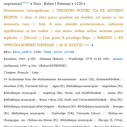
Wool78
impression]
●
Paris : Robert I Estienne
●
1538
●
Dictionarium Latinogallicum, || THESAVRO NOSTRO ITA EX ADVERSO
RESPON- || dens, vt extra pauca quaedam aut obsoleta, aut minus in vsu
necessaria voca- || bula, & quas consultò praetermisimus, authorum
appellationes, in hoc eadem || sint omnia, eodem ordine, sermone patrio
explicata. || [Device] || Cum gratia & priuilegio Regis. || PARISIIS. || EX
OFFICINA ROBERTI STEPHANI. || M. D. XXXVIII.
●
USTC
BP16 :
BP16_108876
.
USTC :
78081
,
49529
,
147398
.
Beaulieux, 1904 : p.385 , «Estienne (Robert). ». Wooldridge, 1978, 2e éd. 2001 :
Annexe.
Lindemann, 1994 : p.566, «[Robert ESTIENNE]».
2 langues :
Français ♢
Latin ♢
54 localisations dans des établissements documentaires : Aarau (Ch), Kantonsbibliothek ♢
Aberdeen (UK), University Library ♢ Agen (Fr), Bibliothèque muni­ci­pale ♢ Angoulême (Fr),
Bibliothèque muni­ci­pale ♢ Augsburg (De), Staats- und Stadtbibliothek ♢ Autun (Fr),
Bibliothèque muni­ci­pale ♢ Berne = Bern (Ch), Stadt- und Universitätsbibliothek ♢ Blois (Fr),
Bibliothèque muni­ci­pale Abbé Grégoire ♢ Bordeaux (Fr), Bibliothèque muni­ci­pale ♢ Bourges
(Fr), Médiathèque muni­ci­pale ♢ Cambridge (UK), University Library ♢ Châlons-en-
Champagne, anc. Châlons-sur-Marne (Fr), Bibliothèque muni­ci­pale ♢ Chicago, IL (USA),