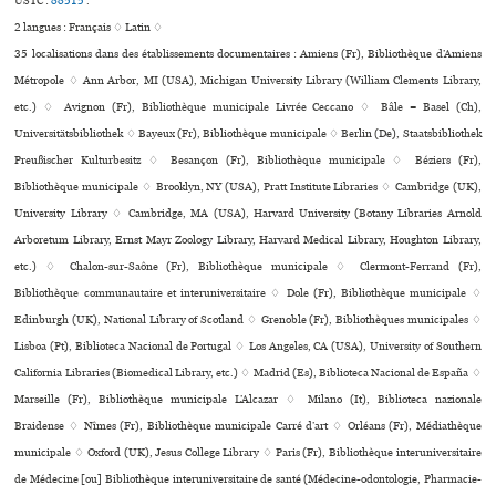
USTC :
88515
.
2 langues :
Français ♢
Latin ♢
35 localisations dans des établissements documentaires : Amiens (Fr), Bibliothèque d’Amiens
Métropole ♢ Ann Arbor, MI (USA), Michigan University Library (William Clements Library,
etc.) ♢ Avignon (Fr), Bibliothèque muni­ci­pale Livrée Ceccano ♢ Bâle = Basel (Ch),
Universitätsbibliothek ♢ Bayeux (Fr), Bibliothèque muni­ci­pale ♢ Berlin (De), Staatsbibliothek
Preußischer Kulturbesitz ♢ Besançon (Fr), Bibliothèque muni­ci­pale ♢ Béziers (Fr),
Bibliothèque muni­ci­pale ♢ Brooklyn, NY (USA), Pratt Institute Libraries ♢ Cambridge (UK),
University Library ♢ Cambridge, MA (USA), Harvard University (Botany Libraries Arnold
Arboretum Library, Ernst Mayr Zoology Library, Harvard Medical Library, Houghton Library,
etc.) ♢ Chalon-sur-Saône (Fr), Bibliothèque muni­ci­pale ♢ Clermont-Ferrand (Fr),
Bibliothèque com­mu­nau­taire et inte­ru­ni­ver­si­taire ♢ Dole (Fr), Bibliothèque muni­ci­pale ♢
Edinburgh (UK), National Library of Scotland ♢ Grenoble (Fr), Bibliothèques muni­ci­pa­les ♢
Lisboa (Pt), Biblioteca Nacional de Portugal ♢ Los Angeles, CA (USA), University of Southern
California Libraries (Biomedical Library, etc.) ♢ Madrid (Es), Biblioteca Nacional de España ♢
Marseille (Fr), Bibliothèque muni­ci­pale L’Alcazar ♢ Milano (It), Biblioteca nazio­nale
Braidense ♢ Nîmes (Fr), Bibliothèque muni­ci­pale Carré d’art ♢ Orléans (Fr), Médiathèque
muni­ci­pale ♢ Oxford (UK), Jesus College Library ♢ Paris (Fr), Bibliothèque inte­ru­ni­ver­si­taire
de Médecine [ou] Bibliothèque inte­ru­ni­ver­si­taire de santé (Médecine-odon­to­lo­gie, Pharmacie-