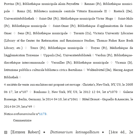
Provins (Fr), Bibliothèque muni­ci­pale Alain Peyrefitte ♢ Rennes (Fr), Bibliothèque muni­ci­
pale ♢ Roma (It), Biblioteca nazio­nale cen­trale Vittorio Emanuele II ♢ Rostock (De),
Universitätsbibliothek ♢ Saint-Dié (Fr), Médiathèque muni­ci­pale Victor Hugo ♢ Saint-Malo
(Fr), Bibliothèque municipale ♢ Saint-Omer (Fr), Bibliothèque d’agglo­mé­ra­tion de Saint-
Omer ♢ Sens (Fr), Bibliothèque muni­ci­pale ♢ Toronto (Ca), Victoria University Libraries
(Library of the Center for Reformation and Renaissance Studies, Thomas Fisher Rare Book
Library, etc.) ♢ Tours (Fr), Bibliothèque muni­ci­pale ♢ Troyes (Fr), Médiathèque de
l’Agglomération Troyenne ♢ Uppsala (Se), Universitetsbibliotek ♢ Verdun (Fr), Bibliothèque-
dis­co­thè­que inter­com­mu­nale ♢ Versailles (Fr), Bibliothèque muni­ci­pale ♢ Vicenza (It),
Istituzione pub­blica cultu­rale biblio­teca civica Bertoliana ♢ Wolfenbüttel (De), Herzog August
Bibliothek ♢
4 sociétés de vente aux enchères ont proposé cet ouvrage : Christie's, New York, NY, US, le 2008
06 17, lot n°107 ♢ Bonhams 2, New York, NY, US, le 2012 12 04, lot n°1070 ♢ Galerie
Bassenge, Berlin, Germany, le 2014 04 10, lot n°1061 ♢ Hôtel Drouot - Giquello & Associés, le
2014 04 29, lot n°49 ♢
Notice
anthonominalie
n°
1173
.
Commentaire
▨ [
Estienne
Robert]
●
Dictionarium latinogallicum
●
[1ère éd., 2e