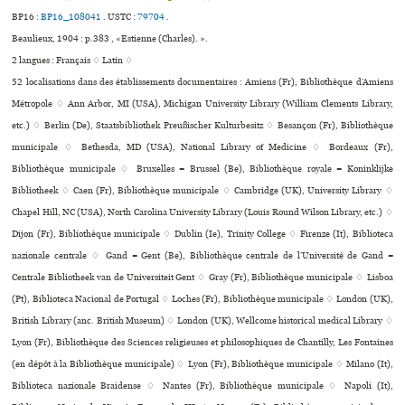
BP16 :
BP16_108041
.
USTC :
79704
.
Beaulieux, 1904 : p.383 , «Estienne (Charles). ».
2 langues :
Français ♢
Latin ♢
52 localisations dans des établissements documentaires : Amiens (Fr), Bibliothèque d’Amiens
Métropole ♢ Ann Arbor, MI (USA), Michigan University Library (William Clements Library,
etc.) ♢ Berlin (De), Staatsbibliothek Preußischer Kulturbesitz ♢ Besançon (Fr), Bibliothèque
muni­ci­pale ♢ Bethesda, MD (USA), National Library of Medicine ♢ Bordeaux (Fr),
Bibliothèque muni­ci­pale ♢ Bruxelles = Brussel (Be), Bibliothèque royale = Koninklijke
Bibliotheek ♢ Caen (Fr), Bibliothèque muni­ci­pale ♢ Cambridge (UK), University Library ♢
Chapel Hill, NC (USA), North Carolina University Library (Louis Round Wilson Library, etc.) ♢
Dijon (Fr), Bibliothèque muni­ci­pale ♢ Dublin (Ie), Trinity College ♢ Firenze (It), Biblioteca
nazio­nale cen­trale ♢ Gand = Gent (Be), Bibliothèque centrale de l’Université de Gand =
Centrale Bibliotheek van de Universiteit Gent ♢ Gray (Fr), Bibliothèque muni­ci­pale ♢ Lisboa
(Pt), Biblioteca Nacional de Portugal ♢ Loches (Fr), Bibliothèque muni­ci­pale ♢ London (UK),
British Library (anc. British Museum) ♢ London (UK), Wellcome his­to­ri­cal medi­cal Library ♢
Lyon (Fr), Bibliothèque des Sciences reli­gieu­ses et phi­lo­so­phi­ques de Chantilly, Les Fontaines
(en dépôt à la Bibliothèque muni­ci­pale) ♢ Lyon (Fr), Bibliothèque muni­ci­pale ♢ Milano (It),
Biblioteca nazio­nale Braidense ♢ Nantes (Fr), Bibliothèque muni­ci­pale ♢ Napoli (It),