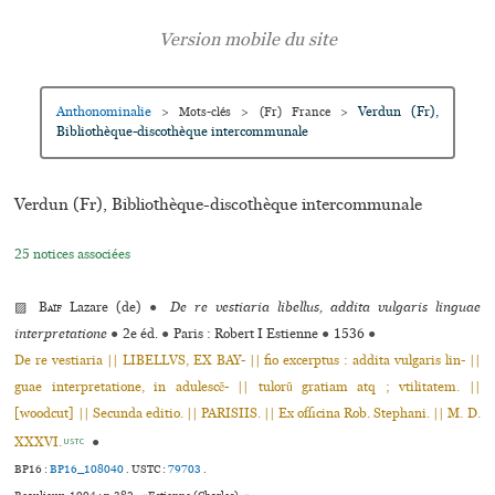
Anthonominalie
Verdun (Fr),
>
Mots-clés
>
(Fr) France
>
Bibliothèque-dis­co­thè­que inter­com­mu­nale
Verdun (Fr), Bibliothèque-dis­co­thè­que inter­com­mu­nale
25 notices associées
▨
Baïf
Lazare (de)
●
De re vestiaria libellus, addita vulgaris linguae
interpretatione
●
2e éd.
●
Paris : Robert I Estienne
●
1536
●
De re vestiaria || LIBELLVS, EX BAY- || fio excerptus : addita vulgaris lin- ||
guae interpretatione, in adulescẽ- || tulorũ gratiam atq ; vtilitatem. ||
[woodcut] || Secunda editio. || PARISIIS. || Ex officina Rob. Stephani. || M. D.
XXXVI.
●
USTC
BP16 :
BP16_108040
.
USTC :
79703
.