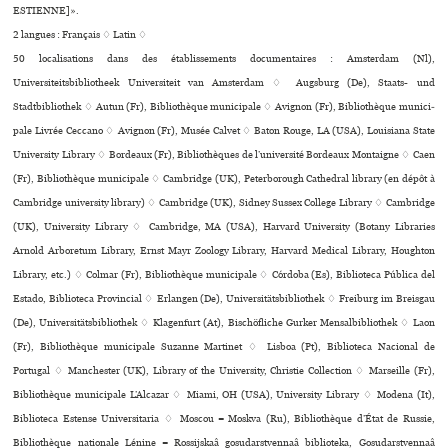
ESTIENNE]».
2 langues :
Français ♢
Latin ♢
50 localisations dans des établissements documentaires : Amsterdam (Nl),
Universiteitsbibliotheek Universiteit van Amsterdam ♢ Augsburg (De), Staats- und
Stadtbibliothek ♢ Autun (Fr), Bibliothèque muni­ci­pale ♢ Avignon (Fr), Bibliothèque muni­ci­
pale Livrée Ceccano ♢ Avignon (Fr), Musée Calvet ♢ Baton Rouge, LA (USA), Louisiana State
University Library ♢ Bordeaux (Fr), Bibliothèques de l’université Bordeaux Montaigne ♢ Caen
(Fr), Bibliothèque muni­ci­pale ♢ Cambridge (UK), Peterborough Cathedral library (en dépôt à
Cambridge university library) ♢ Cambridge (UK), Sidney Sussex College Library ♢ Cambridge
(UK), University Library ♢ Cambridge, MA (USA), Harvard University (Botany Libraries
Arnold Arboretum Library, Ernst Mayr Zoology Library, Harvard Medical Library, Houghton
Library, etc.) ♢ Colmar (Fr), Bibliothèque muni­ci­pale ♢ Córdoba (Es), Biblioteca Pública del
Estado, Biblioteca Provincial ♢ Erlangen (De), Universitätsbibliothek ♢ Freiburg im Breisgau
(De), Universitätsbibliothek ♢ Klagenfurt (At), Bischöfliche Gurker Mensalbibliothek ♢ Laon
(Fr), Bibliothèque muni­ci­pale Suzanne Martinet ♢ Lisboa (Pt), Biblioteca Nacional de
Portugal ♢ Manchester (UK), Library of the University, Christie Collection ♢ Marseille (Fr),
Bibliothèque muni­ci­pale L’Alcazar ♢ Miami, OH (USA), University Library ♢ Modena (It),
Biblioteca Estense Universitaria ♢ Moscou = Moskva (Ru), Bibliothèque d’État de Russie,
Bibliothèque nationale Lénine = Rossijskaâ gosudarstvennaâ biblioteka, Gosudarstvennaâ