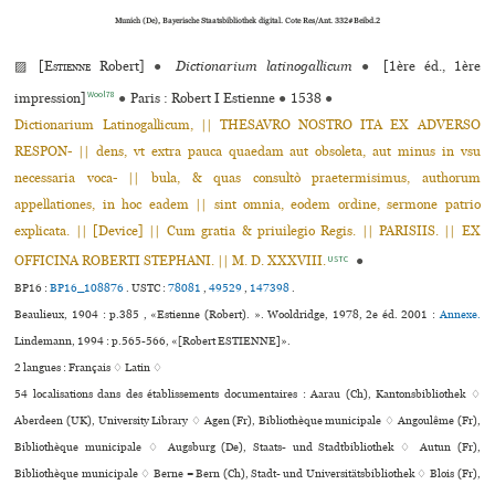
Munich (De), Bayerische Staatsbibliothek digital. Cote Res/Ant. 332#Beibd.2
▨ [
Estienne
Robert]
●
Dictionarium latinogallicum
●
[1ère éd., 1ère
Wool78
impression]
●
Paris : Robert I Estienne
●
1538
●
Dictionarium Latinogallicum, || THESAVRO NOSTRO ITA EX ADVERSO
RESPON- || dens, vt extra pauca quaedam aut obsoleta, aut minus in vsu
necessaria voca- || bula, & quas consultò praetermisimus, authorum
appellationes, in hoc eadem || sint omnia, eodem ordine, sermone patrio
explicata. || [Device] || Cum gratia & priuilegio Regis. || PARISIIS. || EX
OFFICINA ROBERTI STEPHANI. || M. D. XXXVIII.
●
USTC
BP16 :
BP16_108876
.
USTC :
78081
,
49529
,
147398
.
Beaulieux, 1904 : p.385 , «Estienne (Robert). ». Wooldridge, 1978, 2e éd. 2001 :
Annexe.
Lindemann, 1994 : p.565-566, «[Robert ESTIENNE]».
2 langues :
Français ♢
Latin ♢
54 localisations dans des établissements documentaires : Aarau (Ch), Kantonsbibliothek ♢
Aberdeen (UK), University Library ♢ Agen (Fr), Bibliothèque muni­ci­pale ♢ Angoulême (Fr),
Bibliothèque muni­ci­pale ♢ Augsburg (De), Staats- und Stadtbibliothek ♢ Autun (Fr),
Bibliothèque muni­ci­pale ♢ Berne = Bern (Ch), Stadt- und Universitätsbibliothek ♢ Blois (Fr),