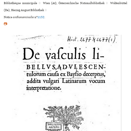
Bibliothèque muni­ci­pale ♢ Wien (At), Österreichische Nationalbibliothek ♢ Wolfenbüttel
(De), Herzog August Bibliothek ♢
Notice
anthonominalie
n°
1152
.
📷