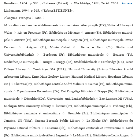
Beaulieux, 1904 : p.385 , «Estienne (Robert). ». Wooldridge, 1978, 2e éd. 2001 :
Annexe.
Lindemann, 1994 : p.565, «[Robert ESTIENNE]».
2 langues :
Français ♢
Latin ♢
61 localisations dans des établissements documentaires : Aberystwyth (UK), National Library of
Wales ♢ Aix-en-Provence (Fr), Bibliothèque Méjanes ♢ Angers (Fr), Bibliothèque muni­ci­
pale ♢ Auxerre (Fr), Bibliothèque muni­ci­pale ♢ Avignon (Fr), Bibliothèque muni­ci­pale Livrée
Ceccano ♢ Avignon (Fr), Musée Calvet ♢ Berne = Bern (Ch), Stadt- und
Universitätsbibliothek ♢ Bordeaux (Fr), Bibliothèque muni­ci­pale ♢ Bourges (Fr),
Médiathèque muni­ci­pale ♢ Bruges = Brugge (Be), Stadsbibliotheek ♢ Cambridge (UK), Jesus
College Library ♢ Cambridge, MA (USA), Harvard University (Botany Libraries Arnold
Arboretum Library, Ernst Mayr Zoology Library, Harvard Medical Library, Houghton Library,
etc.) ♢ Chartres (Fr), Bibliothèque cen­trale André Malraux ♢ Colmar (Fr), Bibliothèque muni­
ci­pale ♢ Copenhague = København (Dk), Det Kongelige Bibliotek ♢ Dieppe (Fr), Bibliothèque
muni­ci­pale ♢ Düsseldorf (De), Universitäts- und Landesbibliothek ♢ East Lansing, MI (USA),
Michigan State University Library ♢ Évreux (Fr), Bibliothèque muni­ci­pale ♢ Fribourg (Ch),
Bibliothèque can­to­nale et uni­ver­si­taire ♢ Grenoble (Fr), Bibliothèques muni­ci­pa­les ♢
Jamaica, NY (USA), Queens Borough Public Library ♢ La Flèche (Fr), Bibliothèque du
Prytanée national mili­taire ♢ Lausanne (Ch), Bibliothèque can­to­nale et uni­ver­si­taire ♢ Laval
(Fr), Bibliothèque muni­ci­pale Albert Legendre ♢ Le Mans (Fr), Médiathèque Louis Aragon ♢