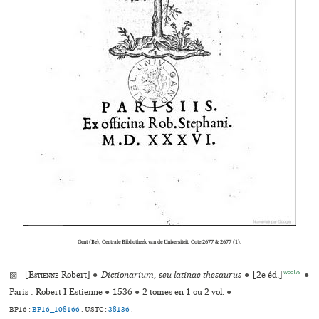
Gent (Be), Centrale Bibliotheek van de Universiteit. Cote 2677 & 2677 (1).
Wool78
▨ [
Estienne
Robert]
●
Dictionarium, seu latinae thesaurus
●
[2e éd.]
●
Paris : Robert I Estienne
●
1536
●
2 tomes en 1 ou 2 vol.
●
BP16 :
BP16_108166
.
USTC :
38136
.