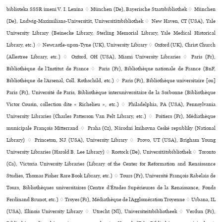
biblioteka SSSR imeni V. I. Lenina ♢ München (De), Bayerische Staatsbibliothek ♢ München
(De), Ludwig-Maximilians-Universität, Universitätsbibliothek ♢ New Haven, CT (USA), Yale
University Library (Beinecke Library, Sterling Memorial Library, Yale Medical Historical
Library, etc.) ♢ Newcastle-upon-Tyne (UK), University Library ♢ Oxford (UK), Christ Church
(Allestree Library, etc.) ♢ Oxford, OH (USA), Miami University Libraries ♢ Paris (Fr),
Bibliothèque de l’Institut de France ♢ Paris (Fr), Bibliothèque nationale de France (BnF,
Bibliothèque de l’Arsenal, Coll. Rothschild, etc.) ♢ Paris (Fr), Bibliothèque uni­ver­si­taire [ou]
Paris (Fr), Université de Paris, Bibliothèque inte­ru­ni­ver­si­taire de la Sorbonne (Bibliothèque
Victor Cousin, collection dite « Richelieu », etc.) ♢ Philadelphia, PA (USA), Pennsylvania
University Libraries (Charles Patterson Van Pelt Library, etc.) ♢ Poitiers (Fr), Médiathèque
muni­ci­pale François Mitterrand ♢ Praha (Cz), Národní kni­hovna Ceské repu­bliky (National
Library) ♢ Princeton, NJ (USA), University Library ♢ Provo, UT (USA), Brigham Young
University Libraries (Harold B. Lee Library) ♢ Rostock (De), Universitätsbibliothek ♢ Toronto
(Ca), Victoria University Libraries (Library of the Center for Reformation and Renaissance
Studies, Thomas Fisher Rare Book Library, etc.) ♢ Tours (Fr), Université François Rabelais de
Tours, Bibliothèques uni­ver­si­tai­res (Centre d’Études Supérieures de la Renaissance, Fonds
Ferdinand Brunot, etc.) ♢ Troyes (Fr), Médiathèque de l’Agglomération Troyenne ♢ Urbana, IL
(USA), Illinois University Library ♢ Utrecht (Nl), Universiteitsbibliotheek ♢ Verdun (Fr),