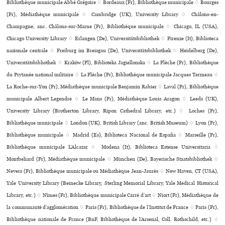
Bibliothèque muni­ci­pale Abbé Grégoire ♢ Bordeaux (Fr), Bibliothèque muni­ci­pale ♢ Bourges
(Fr), Médiathèque muni­ci­pale ♢ Cambridge (UK), University Library ♢ Châlons-en-
Champagne, anc. Châlons-sur-Marne (Fr), Bibliothèque muni­ci­pale ♢ Chicago, IL (USA),
Chicago University Library ♢ Erlangen (De), Universitätsbibliothek ♢ Firenze (It), Biblioteca
nazio­nale cen­trale ♢ Freiburg im Breisgau (De), Universitätsbibliothek ♢ Heidelberg (De),
Universitätsbibliothek ♢ Kraków (Pl), Biblioteka Jagiellonska ♢ La Flèche (Fr), Bibliothèque
du Prytanée national mili­taire ♢ La Flèche (Fr), Bibliothèque muni­ci­pale Jacques Termeau ♢
La Roche-sur-Yon (Fr), Médiathèque muni­ci­pale Benjamin Rabier ♢ Laval (Fr), Bibliothèque
muni­ci­pale Albert Legendre ♢ Le Mans (Fr), Médiathèque Louis Aragon ♢ Leeds (UK),
University Library (Brotherton Library, Ripon Cathedral Library, etc.) ♢ Loches (Fr),
Bibliothèque muni­ci­pale ♢ London (UK), British Library (anc. British Museum) ♢ Lyon (Fr),
Bibliothèque muni­ci­pale ♢ Madrid (Es), Biblioteca Nacional de España ♢ Marseille (Fr),
Bibliothèque muni­ci­pale L’Alcazar ♢ Modena (It), Biblioteca Estense Universitaria ♢
Montbeliard (Fr), Médiathèque muni­ci­pale ♢ München (De), Bayerische Staatsbibliothek ♢
Nevers (Fr), Bibliothèque muni­ci­pale ou Médiathèque Jean-Jaurès ♢ New Haven, CT (USA),
Yale University Library (Beinecke Library, Sterling Memorial Library, Yale Medical Historical
Library, etc.) ♢ Nîmes (Fr), Bibliothèque muni­ci­pale Carré d’art ♢ Niort (Fr), Médiathèque de
la com­mu­nauté d’agglo­mé­ra­tion ♢ Paris (Fr), Bibliothèque de l’Institut de France ♢ Paris (Fr),
Bibliothèque nationale de France (BnF, Bibliothèque de l’Arsenal, Coll. Rothschild, etc.) ♢