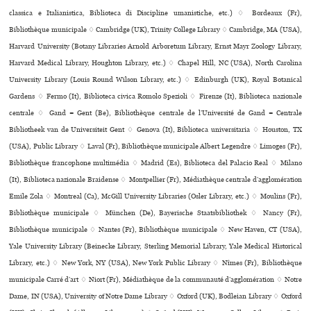
classica e Italianistica, Biblioteca di Discipline umanistiche, etc.) ♢ Bordeaux (Fr),
Bibliothèque muni­ci­pale ♢ Cambridge (UK), Trinity College Library ♢ Cambridge, MA (USA),
Harvard University (Botany Libraries Arnold Arboretum Library, Ernst Mayr Zoology Library,
Harvard Medical Library, Houghton Library, etc.) ♢ Chapel Hill, NC (USA), North Carolina
University Library (Louis Round Wilson Library, etc.) ♢ Edinburgh (UK), Royal Botanical
Gardens ♢ Fermo (It), Biblioteca civica Romolo Spezioli ♢ Firenze (It), Biblioteca nazio­nale
cen­trale ♢ Gand = Gent (Be), Bibliothèque centrale de l’Université de Gand = Centrale
Bibliotheek van de Universiteit Gent ♢ Genova (It), Biblioteca uni­ver­si­ta­ria ♢ Houston, TX
(USA), Public Library ♢ Laval (Fr), Bibliothèque muni­ci­pale Albert Legendre ♢ Limoges (Fr),
Bibliothèque fran­co­phone mul­ti­mé­dia ♢ Madrid (Es), Biblioteca del Palacio Real ♢ Milano
(It), Biblioteca nazio­nale Braidense ♢ Montpellier (Fr), Médiathèque cen­trale d’agglo­mé­ra­tion
Emile Zola ♢ Montreal (Ca), McGill University Libraries (Osler Library, etc.) ♢ Moulins (Fr),
Bibliothèque muni­ci­pale ♢ München (De), Bayerische Staatsbibliothek ♢ Nancy (Fr),
Bibliothèque muni­ci­pale ♢ Nantes (Fr), Bibliothèque muni­ci­pale ♢ New Haven, CT (USA),
Yale University Library (Beinecke Library, Sterling Memorial Library, Yale Medical Historical
Library, etc.) ♢ New York, NY (USA), New York Public Library ♢ Nîmes (Fr), Bibliothèque
muni­ci­pale Carré d’art ♢ Niort (Fr), Médiathèque de la com­mu­nauté d’agglo­mé­ra­tion ♢ Notre
Dame, IN (USA), University of Notre Dame Library ♢ Oxford (UK), Bodleian Library ♢ Oxford