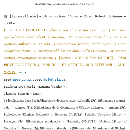
Munich (De), Bayerische Staatsbibliothek digital. Cote 2 L.lat.f. 31.
▨ [
Estienne
Charles]
●
De re hortensi libellus
●
Paris : Robert I Estienne
●
1539
●
DE RE HORTENSI LIBEL- || lus, vulgaria herbarum, florum, ac || fruticum,
qui in hortis cõseri solent, || nomina, Latinis vocibus efferre do- || cens ex
probatis authoribus : in ado- || lescẽtulorum gratiam, multo quàm || antea
locupletior factus. || Cui nuper additus est alius libellus De cultu || & satione
hortorũ, ex antiquorũ sententia. || [Device : NOLI ALTVM SAPERE] || CVM
PRIVILEGIO REGIS. || PARISIIS. || EX OFFICINA ROB. STEPHANI. || M. D.
XXXIX.
●
USTC
BP16 :
BP16_109327
.
USTC :
80808
,
182326
.
Beaulieux, 1904 : p.382 , «Estienne (Charles). ».
2 langues :
Français ♢
Latin ♢
53 localisations dans des établissements documentaires : Abbeville (Fr), Bibliothèque muni­ci­
pale ♢ Alençon (Fr), Médiathèque de la Communauté Urbaine d’Alençon ♢ Amiens (Fr),
Bibliothèque d’Amiens Métropole ♢ Berkeley, CA (USA), Berkeley University Library ♢
Besançon (Fr), Bibliothèque muni­ci­pale ♢ Bethesda, MD (USA), National Library of
Medicine ♢ Bologna (It), Biblioteca uni­ver­si­ta­ria (Biblioteca del Dipartimento di Filologia