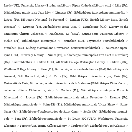
Leeds (UK), University Library (Brotherton Library, Ripon Cathedral Library, etc.) ♢ Lille (Fr),
Médiathèque muni­ci­pale Jean Lévy ♢ Limoges (Fr), Bibliothèque fran­co­phone mul­ti­mé­dia ♢
Lisboa (Pt), Biblioteca Nacional de Portugal ♢ London (UK), British Library (anc. British
Museum) ♢ Louviers (Fr), Médiathèque Boris Vian ♢ Manchester (UK), Library of the
University, Christie Collection ♢ Manhattan, KS (USA), Kansas State University Library ♢
Melun (Fr), Bibliothèque muni­ci­pale ♢ München (De), Bayerische Staatsbibliothek ♢
München (De), Ludwig-Maximilians-Universität, Universitätsbibliothek ♢ Newcastle-upon-
Tyne (UK), University Library ♢ Nîmes (Fr), Bibliothèque muni­ci­pale Carré d’art ♢ Nürnberg
(De), Stadtbibliothek ♢ Oxford (UK), All Souls College Codrington Library ♢ Oxford (UK),
Wadham College Library ♢ Paris (Fr), Bibliothèque nationale de France (BnF, Bibliothèque de
l’Arsenal, Coll. Rothschild, etc.) ♢ Paris (Fr), Bibliothèque uni­ver­si­taire [ou] Paris (Fr),
Université de Paris, Bibliothèque inte­ru­ni­ver­si­taire de la Sorbonne (Bibliothèque Victor Cousin,
collection dite « Richelieu », etc.) ♢ Poitiers (Fr), Médiathèque muni­ci­pale François
Mitterrand ♢ Provins (Fr), Bibliothèque muni­ci­pale Alain Peyrefitte ♢ Roanne (Fr),
Médiathèque muni­ci­pale ♢ Saint-Dié (Fr), Médiathèque muni­ci­pale Victor Hugo ♢ Saint-
Omer (Fr), Bibliothèque d’agglo­mé­ra­tion de Saint-Omer ♢ Senlis (Fr), Bibliothèque muni­ci­
pale ♢ Sens (Fr), Bibliothèque muni­ci­pale ♢ St. Louis, MO (USA), Washington University
Libraries ♢ Toronto (Ca), Trinity College Library ♢ Toulouse (Fr), Médiathèque José Cabanis ♢