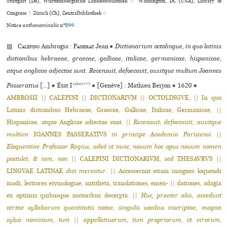
Stuttgart (De), Württembergische Landesbibliothek ♢ Washington, DC (USA), Library of
Congress ♢ Zürich (Ch), Zentralbibliothek ♢
Notice
anthonominalie
n°
899
.
▨
Calepino
Ambrogio :
Passerat
Jean
●
Dictionarium octolingue, in quo latinis
dictionibus hebraeae, graecae, gallicae, italicae, germanicae, hispanicae,
atque anglicae adjectae sunt. Recensuit, defoecavit, auxitque multum Joannes
Labarre75
Passeratius
[...]
●
État I
●
[Genève] : Mathieu Berjon
●
1620
●
AMBROSII || CALEPINI || DICTIONARIVM || OCTOLINGVE, || In quo
Latinis dictionibus Hebraeae, Graecae, Gallicae, Italicae, Germanicae, ||
Hispanicae, atque Anglicae adiectae sunt. ||
Recensuit, defoecauit, auxitque
multùm
IOANNES PASSERATIVS
in principe Academia Parisiensi
||
Eloquentiae Professor Regius, adeò vt nunc, nouum hoc opus nouum nomen
postulet, & iam, non
|| CALEPINI DICTIONARIVM,
sed
THESAVRVS ||
LINGVAE LATINAE
dici mereatur
. || Accesserunt etiam insignes loquendi
modi, lectiores etymologiae, antitheta, translationes, emen- || dationes, adagia
ex optimis quibusque auctoribus decerpta. ||
Huc, praeter alia, accedunt
certae syllabarum quantitatis notae, singulis uocibus inscriptae, magna
sylua nominum, tum
||
appellatiuorum, tum propriorum, vt virorum,