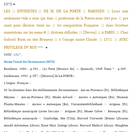
1571
●
LES || EPITHETES || DE M. DE LA PORTE || PARISIEN. || Liure non
seulement vtile à ceux qui font || profession de la Poësie,mais fort pro- || pre
aussi pour illustrer toute au- || tre composition Françoise. || Auec briefues
annotations sur les noms & || dictions difficiles. || [Device] || A PARIS, || Chez
Gabriel Buon au clos Bruneau || à l’image sainct Claude. || 1571. || AVEC
PRIVILEGE DV ROY.
●
USTC
USTC :
1517
.
Musée Virtuel des Dictionnaires (MVD).
Beaulieux, 1904 : p.391 , «La Porte (Maurice de). ». Quemada, 1968 Tome * : p.569 .
Lindemann, 1994 : p.587, «[Maurice] de LA PORTE».
1 langue :
Français ♢
36 localisations dans des établissements documentaires : Aix-en-Provence (Fr), Bibliothèque
Méjanes ♢ Aix-en-Provence (Fr), Musée Arbaud ♢ Anvers = Antwerpen (Be), Museum
Plantin-Moretus ♢ Anvers = Antwerpen (Be), Universiteitsbibliotheek ♢ Avignon (Fr),
Bibliothèque muni­ci­pale Livrée Ceccano ♢ Avignon (Fr), Musée Calvet ♢ Besançon (Fr),
Bibliothèque muni­ci­pale ♢ Cambridge, MA (USA), Harvard University (Botany Libraries
Arnold Arboretum Library, Ernst Mayr Zoology Library, Harvard Medical Library, Houghton