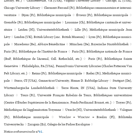
Library, etc.) ♢ Charlottesville, VA (USA), Virginia University Library ♢ Chicago, IL (USA),
Chicago University Library ♢ Clermont-Ferrand (Fr), Bibliothèque com­mu­nau­taire et inte­ru­ni­
ver­si­taire ♢ Dijon (Fr), Bibliothèque muni­ci­pale ♢ Évreux (Fr), Bibliothèque muni­ci­pale ♢
Grenoble (Fr), Bibliothèques muni­ci­pa­les ♢ Lausanne (Ch), Bibliothèque can­to­nale et uni­ver­
si­taire ♢ Leiden (Nl), Universiteitsbibliotheek ♢ Lille (Fr), Médiathèque muni­ci­pale Jean
Lévy ♢ London (UK), British Library (anc. British Museum) ♢ Lyon (Fr), Bibliothèque muni­ci­
pale ♢ Maredsous (Be), Abbaye Bénédictine ♢ München (De), Bayerische Staatsbibliothek ♢
Paris (Fr), Bibliothèque de l’Institut de France ♢ Paris (Fr), Bibliothèque nationale de France
(BnF, Bibliothèque de l’Arsenal, Coll. Rothschild, etc.) ♢ Paris (Fr), Bibliothèque Sainte
Geneviève ♢ Philadelphia, PA (USA), Pennsylvania University Libraries (Charles Patterson Van
Pelt Library, etc.) ♢ Reims (Fr), Bibliothèque muni­ci­pale ♢ Rodez (Fr), Médiathèque muni­ci­
pale ♢ Storrs, CT (USA), Connecticut University, Homer D. Babbidge Library ♢ Stuttgart (De),
Württembergische Landesbibliothek ♢ Terre Haute, IN (USA), Indiana State University
Library ♢ Tours (Fr), Université François Rabelais de Tours, Bibliothèques uni­ver­si­tai­res
(Centre d’Études Supérieures de la Renaissance, Fonds Ferdinand Brunot, etc.) ♢ Troyes (Fr),
Médiathèque de l’Agglomération Troyenne ♢ Utrecht (Nl), Universiteitsbibliotheek ♢ Valognes
(Fr), Bibliothèque muni­ci­pale ♢ Wroclaw = Wrocław = Breslau (Pl), Biblioteka
Uniwersytecka ♢ Zaragoza (Es), Colegio de los Padres Escolapios ♢
Notice
anthonominalie
n°
61
.