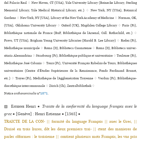
del Palacio Real ♢ New Haven, CT (USA), Yale University Library (Beinecke Library, Sterling
Memorial Library, Yale Medical Historical Library, etc.) ♢ New York, NY (USA), Botanical
Gardens ♢ New York, NY (USA), Library of the New York Academy of Medicine ♢ Norman, OK,
(USA), Oklahoma University Library ♢ Oxford (UK), Magdalen College Library ♢ Paris (Fr),
Bibliothèque nationale de France (BnF, Bibliothèque de l’Arsenal, Coll. Rothschild, etc.) ♢
Provo, UT (USA), Brigham Young University Libraries (Harold B. Lee Library) ♢ Rodez (Fr),
Médiathèque muni­ci­pale ♢ Roma (It), Biblioteca Casanatense ♢ Roma (It), Biblioteca uni­ver­
si­ta­ria Alessandrina ♢ Strasbourg (Fr), Bibliothèque publi­que et uni­ver­si­taire ♢ Toulouse (Fr),
Médiathèque José Cabanis ♢ Tours (Fr), Université François Rabelais de Tours, Bibliothèques
uni­ver­si­tai­res (Centre d’Études Supérieures de la Renaissance, Fonds Ferdinand Brunot,
etc.) ♢ Troyes (Fr), Médiathèque de l’Agglomération Troyenne ♢ Verdun (Fr), Bibliothèque-
dis­co­thè­que inter­com­mu­nale ♢ Zürich (Ch), Zentralbibliothek ♢
Notice
anthonominalie
n°
1071
.
▨
Estienne
Henri
●
Traicte de la conformité du language françois avec le
grec
●
[Genève] : Henri Estienne
●
[1565]
●
TRAICTE DE LA CON- || formité du language François || auec le Grec, ||
Diuisé en trois liures, dõt les deux premiers trai- || ctent des manieres de
parler cõformes : le troisieme || contient plusieurs mots François, les vns pris