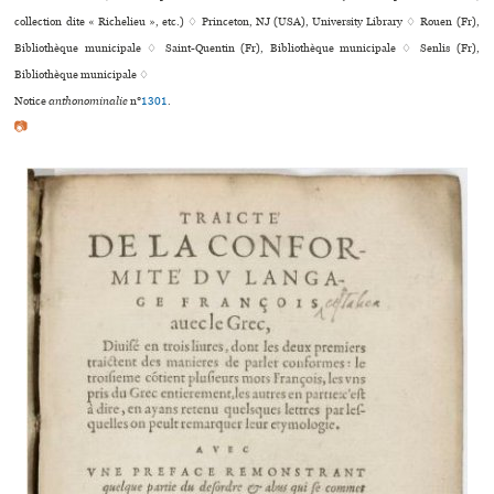
collection dite « Richelieu », etc.) ♢ Princeton, NJ (USA), University Library ♢ Rouen (Fr),
Bibliothèque muni­ci­pale ♢ Saint-Quentin (Fr), Bibliothèque muni­ci­pale ♢ Senlis (Fr),
Bibliothèque muni­ci­pale ♢
Notice
anthonominalie
n°
1301
.
📷