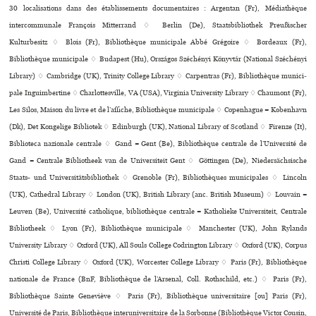
30 localisations dans des établissements documentaires : Argentan (Fr), Médiathèque
intercommunale François Mitterrand ♢ Berlin (De), Staatsbibliothek Preußischer
Kulturbesitz ♢ Blois (Fr), Bibliothèque muni­ci­pale Abbé Grégoire ♢ Bordeaux (Fr),
Bibliothèque muni­ci­pale ♢ Budapest (Hu), Országos Széchényi Könyvtár (National Széchényi
Library) ♢ Cambridge (UK), Trinity College Library ♢ Carpentras (Fr), Bibliothèque muni­ci­
pale Inguimbertine ♢ Charlottesville, VA (USA), Virginia University Library ♢ Chaumont (Fr),
Les Silos, Maison du livre et de l’affi­che, Bibliothèque muni­ci­pale ♢ Copenhague = København
(Dk), Det Kongelige Bibliotek ♢ Edinburgh (UK), National Library of Scotland ♢ Firenze (It),
Biblioteca nazio­nale cen­trale ♢ Gand = Gent (Be), Bibliothèque centrale de l’Université de
Gand = Centrale Bibliotheek van de Universiteit Gent ♢ Göttingen (De), Niedersächsische
Staats- und Universitätsbibliothek ♢ Grenoble (Fr), Bibliothèques muni­ci­pa­les ♢ Lincoln
(UK), Cathedral Library ♢ London (UK), British Library (anc. British Museum) ♢ Louvain =
Leuven (Be), Université catholique, bibliothèque centrale = Katholieke Universiteit, Centrale
Bibliotheek ♢ Lyon (Fr), Bibliothèque muni­ci­pale ♢ Manchester (UK), John Rylands
University Library ♢ Oxford (UK), All Souls College Codrington Library ♢ Oxford (UK), Corpus
Christi College Library ♢ Oxford (UK), Worcester College Library ♢ Paris (Fr), Bibliothèque
nationale de France (BnF, Bibliothèque de l’Arsenal, Coll. Rothschild, etc.) ♢ Paris (Fr),
Bibliothèque Sainte Geneviève ♢ Paris (Fr), Bibliothèque uni­ver­si­taire [ou] Paris (Fr),
Université de Paris, Bibliothèque inte­ru­ni­ver­si­taire de la Sorbonne (Bibliothèque Victor Cousin,