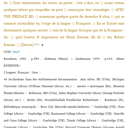
du || Grec entierement, les autres en partie : c’est à dire, en || ayans retenu
quelques lettres par lesquelles on peut || remarquer leur etymologie. || AVEC
VNE PREFACE RE- || monstrant quelque partie du desordre & abus || qui se
commet auiourdhuy en l’vsage de la langue || Françoise. || En ce Traicté sont
descouuerts quelques secrets || tant de la langue Grecque que de la Françoise :
du- || quel l’auteur & imprimeur est Henri Estiene, fils de || feu Robert
Estiene. || [Device]
●
USTC
USTC :
8167
.
Beaulieux, 1904 : p.384 , «Estienne (Henri). ». Lindemann, 1994 : p.624, «Henri
ESTIENNE».
2 langues :
Français ♢
Grec ♢
46 localisations dans des établissements documentaires : Ann Arbor, MI (USA), Michigan
University Library (William Clements Library, etc.) ♢ Anvers = Antwerpen (Be), Museum
Plantin-Moretus ♢ Baltimore, MD (USA), Johns Hopkins University Library (George Peabody
Library, etc.) ♢ Berlin (De), Staatsbibliothek Preußischer Kulturbesitz ♢ Bordeaux (Fr),
Bibliothèque muni­ci­pale ♢ Brno (Cz), Moravská zemská kni­hovna ♢ Cambridge (UK), Clare
College Library ♢ Cambridge (UK), Emmanuel College Library ♢ Cambridge (UK), Gonville
and Caius College Library ♢ Cambridge (UK), Trinity College Library ♢ Cambridge (UK),
University Library ♢ Cambridge, MA (USA), Harvard University (Botany Libraries Arnold