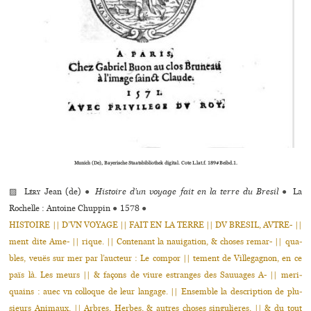
Munich (De), Bayerische Staatsbibliothek digital. Cote L.lat.f. 189#Beibd.1.
▨
Léry
Jean (de)
●
Histoire d’un voyage fait en la terre du Bresil
●
La
Rochelle : Antoine Chuppin
●
1578
●
HISTOIRE || D’VN VOYAGE || FAIT EN LA TERRE || DV BRESIL, AVTRE- ||
ment dite Ame- || rique. || Contenant la naui­ga­tion, & choses remar- || qua­
bles, veuës sur mer par l’auc­teur : Le compor || tement de Villegagnon, en ce
païs là. Les meurs || & façons de viure estran­ges des Sauuages A- || meri­
quains : auec vn col­lo­que de leur lan­gage. || Ensemble la des­crip­tion de plu­
sieurs Animaux, || Arbres, Herbes, & autres choses sin­gu­lie­res, || & du tout