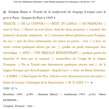
Tours (Fr), Bibliothèque Universitaire : Centre d’Études Supérieures de la Renaissance. Cote SR 18A / 7179.
▨
Estienne
Henri
●
Traicté de la conformité du langage françois avec le
grec
●
Paris : Jacques du Puys
●
1569
●
TRAICTE’ || DE LA CONFOR-v || vMITE’ DV LANGA- || GE FRANÇOIS ||
auec le Grec, || Diuisé en trois liures, dont les deux premiers || traictent des
manieres de parler conformes : le || troisieme cõtient plusieurs mots François,
les vns || pris du Grec entierement, les autres en partie : c’est || à dire, en
ayans retenu quelsques lettres par les- || quelles on peult remarquer leur
etymologie. || AVEC || VNE PREFACE REMONSTRANT || quelque partie du
desordre & abus qui se commet || auiourdhuy en l’vsage de la langue
Françoise. || En ce Traicté sont descouuerts quelsques secrets tant || de la
langue Grecque que de la Françoise : duquel l’au-v || vteur est Henri Estienne.
|| A PARIS, || Chez Iaques du Puis, Libraire iuré, demourant en la rue sainct ||
Iehan de Latran, à l’enseigne de la Samaritaine. || M. D. LXIX.
●
USTC
USTC :
8174
.
Beaulieux, 1904 : p.384 , «Estienne (Henri). ». Lindemann, 1994 : p.624, «Henri
ESTIENNE».
2 langues :
Français ♢
Grec ♢