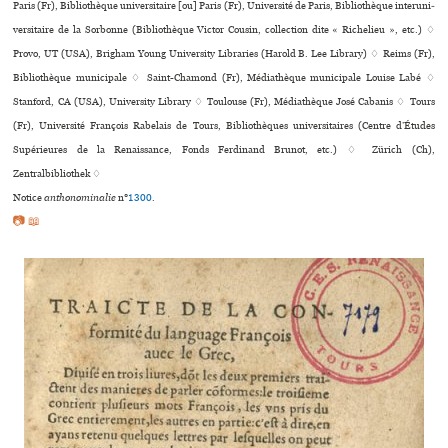
Paris (Fr), Bibliothèque uni­ver­si­taire [ou] Paris (Fr), Université de Paris, Bibliothèque inte­ru­ni­
ver­si­taire de la Sorbonne (Bibliothèque Victor Cousin, collection dite « Richelieu », etc.) ♢
Provo, UT (USA), Brigham Young University Libraries (Harold B. Lee Library) ♢ Reims (Fr),
Bibliothèque muni­ci­pale ♢ Saint-Chamond (Fr), Médiathèque muni­ci­pale Louise Labé ♢
Stanford, CA (USA), University Library ♢ Toulouse (Fr), Médiathèque José Cabanis ♢ Tours
(Fr), Université François Rabelais de Tours, Bibliothèques uni­ver­si­tai­res (Centre d’Études
Supérieures de la Renaissance, Fonds Ferdinand Brunot, etc.) ♢ Zürich (Ch),
Zentralbibliothek ♢
Notice
anthonominalie
n°
1300
.
📷 📖