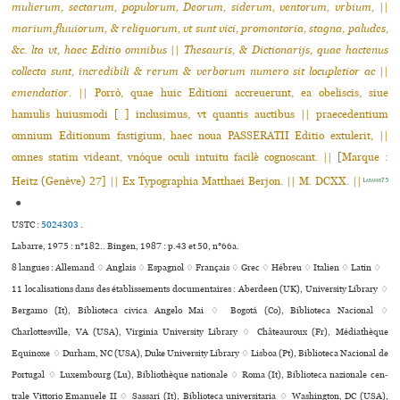
mulierum, sectarum, populorum, Deorum, siderum, ventorum, vrbium,
||
marium,fluuiorum, & reliquorum, vt sunt vici, promontoria, stagna, paludes,
&c. lta vt, haec Editio omnibus
||
Thesauris, & Dictionarijs, quae hactenus
collecta sunt, incredibili & rerum & verborum numero sit locupletior ac
||
emendatior
. || Porrò, quae huic Editioni accreuerunt, ea obeliscis, siue
hamulis huiusmodi [ ] inclusimus, vt quantis auctibus || praecedentium
omnium Editionum fastigium, haec noua PASSERATII Editio extulerit, ||
omnes statim videant, vnóque oculi intuitu facilè cognoscant. || [Marque :
Heitz (Genève) 27] || Ex Typographia Matthaei Berjon. || M. DCXX. ||
Labarre75
●
USTC :
5024303
.
Labarre, 1975 : n°182.. Bingen, 1987 : p.43 et 50, n°66a.
8 langues :
Allemand ♢
Anglais ♢
Espagnol ♢
Français ♢
Grec ♢
Hébreu ♢
Italien ♢
Latin ♢
11 localisations dans des établissements documentaires : Aberdeen (UK), University Library ♢
Bergamo (It), Biblioteca civica Angelo Mai ♢ Bogotá (Co), Biblioteca Nacional ♢
Charlottesville, VA (USA), Virginia University Library ♢ Châteauroux (Fr), Médiathèque
Equinoxe ♢ Durham, NC (USA), Duke University Library ♢ Lisboa (Pt), Biblioteca Nacional de
Portugal ♢ Luxembourg (Lu), Bibliothèque natio­nale ♢ Roma (It), Biblioteca nazio­nale cen­
trale Vittorio Emanuele II ♢ Sassari (It), Biblioteca universitaria ♢ Washington, DC (USA),