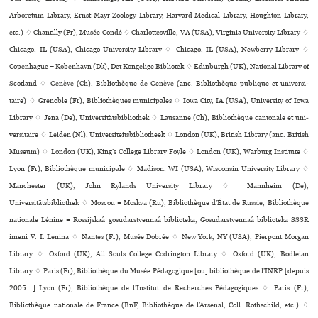
Arboretum Library, Ernst Mayr Zoology Library, Harvard Medical Library, Houghton Library,
etc.) ♢ Chantilly (Fr), Musée Condé ♢ Charlottesville, VA (USA), Virginia University Library ♢
Chicago, IL (USA), Chicago University Library ♢ Chicago, IL (USA), Newberry Library ♢
Copenhague = København (Dk), Det Kongelige Bibliotek ♢ Edinburgh (UK), National Library of
Scotland ♢ Genève (Ch), Bibliothèque de Genève (anc. Bibliothèque publi­que et uni­ver­si­
taire) ♢ Grenoble (Fr), Bibliothèques muni­ci­pa­les ♢ Iowa City, IA (USA), University of Iowa
Library ♢ Jena (De), Universitätsbibliothek ♢ Lausanne (Ch), Bibliothèque can­to­nale et uni­
ver­si­taire ♢ Leiden (Nl), Universiteitsbibliotheek ♢ London (UK), British Library (anc. British
Museum) ♢ London (UK), King’s College Library Foyle ♢ London (UK), Warburg Institute ♢
Lyon (Fr), Bibliothèque muni­ci­pale ♢ Madison, WI (USA), Wisconsin University Library ♢
Manchester (UK), John Rylands University Library ♢ Mannheim (De),
Universitätsbibliothek ♢ Moscou = Moskva (Ru), Bibliothèque d’État de Russie, Bibliothèque
nationale Lénine = Rossijskaâ gosudarstvennaâ biblioteka, Gosudarstvennaâ biblioteka SSSR
imeni V. I. Lenina ♢ Nantes (Fr), Musée Dobrée ♢ New York, NY (USA), Pierpont Morgan
Library ♢ Oxford (UK), All Souls College Codrington Library ♢ Oxford (UK), Bodleian
Library ♢ Paris (Fr), Bibliothèque du Musée Pédagogique [ou] biblio­thè­que de l’INRP [depuis
2005 :] Lyon (Fr), Bibliothèque de l’Institut de Recherches Pédagogiques ♢ Paris (Fr),
Bibliothèque nationale de France (BnF, Bibliothèque de l’Arsenal, Coll. Rothschild, etc.) ♢