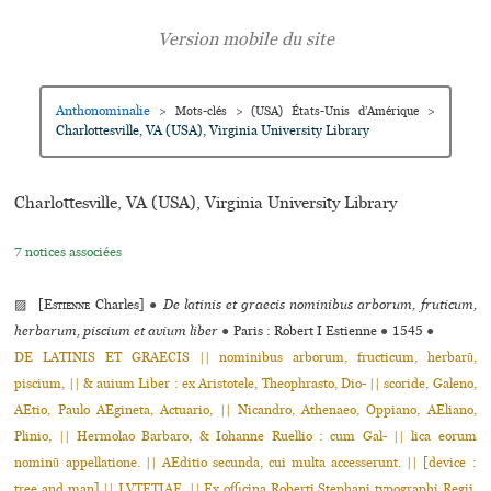
Anthonominalie
>
Mots-clés
>
(USA) États-Unis d’Amérique
>
Charlottesville, VA (USA), Virginia University Library
Charlottesville, VA (USA), Virginia University Library
7 notices associées
▨ [
Estienne
Charles]
●
De latinis et graecis nominibus arborum, fruticum,
herbarum, piscium et avium liber
●
Paris : Robert I Estienne
●
1545
●
DE LATINIS ET GRAECIS || nominibus arborum, fructicum, herbarũ,
piscium, || & auium Liber : ex Aristotele, Theophrasto, Dio- || scoride, Galeno,
AEtio, Paulo AEgineta, Actuario, || Nicandro, Athenaeo, Oppiano, AEliano,
Plinio, || Hermolao Barbaro, & Iohanne Ruellio : cum Gal- || lica eorum
nominũ appellatione. || AEditio secunda, cui multa accesserunt. || [device :
tree and man] || LVTETIAE. || Ex officina Roberti Stephani typographi Regij.