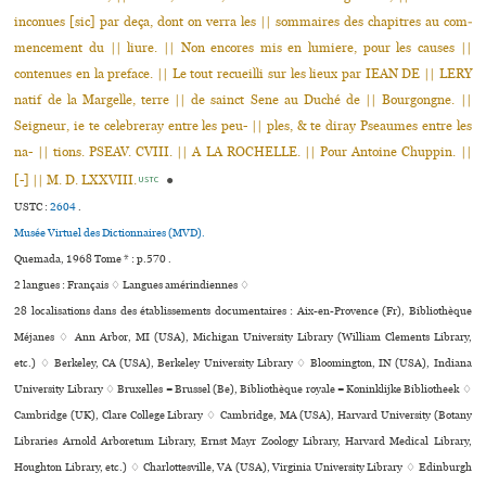
inco­nues [sic] par deça, dont on verra les || som­mai­res des cha­pi­tres au com­
men­ce­ment du || liure. || Non enco­res mis en lumiere, pour les causes ||
conte­nues en la pre­face. || Le tout recueilli sur les lieux par IEAN DE || LERY
natif de la Margelle, terre || de sainct Sene au Duché de || Bourgongne. ||
Seigneur, ie te cele­bre­ray entre les peu- || ples, & te diray Pseaumes entre les
na- || tions. PSEAV. CVIII. || A LA ROCHELLE. || Pour Antoine Chuppin. ||
[-] || M. D. LXXVIII.
●
USTC
USTC :
2604
.
Musée Virtuel des Dictionnaires (MVD).
Quemada, 1968 Tome * : p.570 .
2 langues :
Français ♢
Langues amérindiennes ♢
28 localisations dans des établissements documentaires : Aix-en-Provence (Fr), Bibliothèque
Méjanes ♢ Ann Arbor, MI (USA), Michigan University Library (William Clements Library,
etc.) ♢ Berkeley, CA (USA), Berkeley University Library ♢ Bloomington, IN (USA), Indiana
University Library ♢ Bruxelles = Brussel (Be), Bibliothèque royale = Koninklijke Bibliotheek ♢
Cambridge (UK), Clare College Library ♢ Cambridge, MA (USA), Harvard University (Botany
Libraries Arnold Arboretum Library, Ernst Mayr Zoology Library, Harvard Medical Library,
Houghton Library, etc.) ♢ Charlottesville, VA (USA), Virginia University Library ♢ Edinburgh