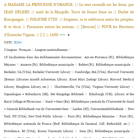
A MADAME LA PRINCESSE D’ORANGE. || Le tout recueilli sur les lieux, par
IEAN DELERY, || natif de la Margelle, Terre de Sainct Sene au || Duché de
Bourgongne. || PSEAVME CVIII. || Seigneur, ie te celebrerai entre les peuples,
& te dirai || Pseaumes entres les nations. || [fleuron] || POVR les Heritiers
d’Eustache Vignon. || [-] || 1600.
●
USTC
USTC :
8234
.
2 langues :
Français ♢
Langues amérindiennes ♢
18 localisations dans des établissements documentaires : Aix-en-Provence (Fr), Bibliothèque
Méjanes ♢ Auxerre (Fr), Bibliothèque muni­ci­pale ♢ Belfort (Fr), Bibliothèque muni­ci­pale ♢
Berkeley, CA (USA), Berkeley University Library ♢ Cambridge, MA (USA), Harvard University
(Botany Libraries Arnold Arboretum Library, Ernst Mayr Zoology Library, Harvard Medical
Library, Houghton Library, etc.) ♢ Charlottesville, VA (USA), Virginia University Library ♢
Copenhague = København (Dk), Det Kongelige Bibliotek ♢ Edinburgh (UK), Library of the
Royal College of Physicians ♢ Gand = Gent (Be), Bibliothèque centrale de l’Université de Gand
= Centrale Bibliotheek van de Universiteit Gent ♢ Leiden (Nl), Universiteitsbibliotheek ♢ New
York, NY (USA), New York Public Library ♢ Paris (Fr), Bibliothèque Mazarine ♢ Paris (Fr),
Bibliothèque nationale de France (BnF, Bibliothèque de l’Arsenal, Coll. Rothschild, etc.) ♢
Providence, RI (USA), Brown University Library ♢ Sens (Fr), Bibliothèque muni­ci­pale ♢