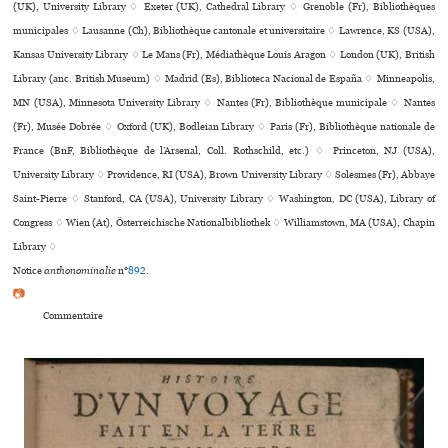
(UK), University Library ♢ Exeter (UK), Cathedral Library ♢ Grenoble (Fr), Bibliothèques
muni­ci­pa­les ♢ Lausanne (Ch), Bibliothèque can­to­nale et uni­ver­si­taire ♢ Lawrence, KS (USA),
Kansas University Library ♢ Le Mans (Fr), Médiathèque Louis Aragon ♢ London (UK), British
Library (anc. British Museum) ♢ Madrid (Es), Biblioteca Nacional de España ♢ Minneapolis,
MN (USA), Minnesota University Library ♢ Nantes (Fr), Bibliothèque muni­ci­pale ♢ Nantes
(Fr), Musée Dobrée ♢ Oxford (UK), Bodleian Library ♢ Paris (Fr), Bibliothèque nationale de
France (BnF, Bibliothèque de l’Arsenal, Coll. Rothschild, etc.) ♢ Princeton, NJ (USA),
University Library ♢ Providence, RI (USA), Brown University Library ♢ Solesmes (Fr), Abbaye
Saint-Pierre ♢ Stanford, CA (USA), University Library ♢ Washington, DC (USA), Library of
Congress ♢ Wien (At), Österreichische Nationalbibliothek ♢ Williamstown, MA (USA), Chapin
Library ♢
Notice
anthonominalie
n°
892
.
📷
Commentaire