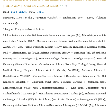
|| M. D. XLV. || CVM PRIVILEGIO REGIS
●
USTC
BP16 :
BP16_112069
.
USTC :
78117
.
Beaulieux, 1904 : p.382 , «Estienne (Charles). ». Lindemann, 1994 : p.564, «[Charles
ESTIENNE]».
3 langues :
Français ♢
Grec ♢
Latin ♢
34 localisations dans des établissements documentaires : Angers (Fr), Bibliothèque muni­ci­
pale ♢ Ann Arbor, MI (USA), Michigan University Library (William Clements Library, etc.) ♢
Austin, TX (USA), Texas University Library (Harry Ransom Humanities Research Center,
etc.) ♢ Bloomington, IN (USA), Indiana University Library ♢ Bordeaux (Fr), Bibliothèque
muni­ci­pale ♢ Cambridge (UK), Emmanuel College Library ♢ Cambridge, MA (USA), Harvard
University (Botany Libraries Arnold Arboretum Library, Ernst Mayr Zoology Library, Harvard
Medical Library, Houghton Library, etc.) ♢ Carlisle, PA (USA), Dickinson Library ♢
Charlottesville, VA (USA), Virginia University Library ♢ Copenhague = København (Dk), Det
Kongelige Bibliotek ♢ Edinburgh (UK), Royal Botanical Gardens ♢ Göttingen (De),
Niedersächsische Staats- und Universitätsbibliothek ♢ Köln (De), Universitäts- und
Stadtbibliothek ♢ Le Mans (Fr), Médiathèque Louis Aragon ♢ Lisboa (Pt), Biblioteca Nacional
de Portugal ♢ London (UK), British Library (anc. British Museum) ♢ Los Angeles, CA (USA),
University of Southern California Libraries (Biomedical Library, etc.) ♢ Madrid (Es), Biblioteca