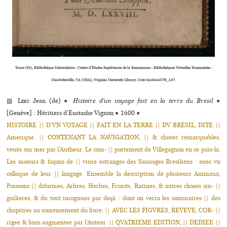
Tours (Fr), Bibliothèque Universitaire : Centre d’Études Supérieures de la Renaissance : Bibliothèques Virtuelles Humanistes :
Charlottesville, VA (USA), Virginia University Library. Cote Gordon1578_L47.
▨
Léry
Jean (de)
●
Histoire d’un voyage fait en la terre du Bresil
●
[Genève] : Héritiers d’Eustache Vignon
●
1600
●
HISTOIRE || D’VN VOYAGE || FAIT EN LA TERRE || DV BRESIL, DITE ||
Amerique. || CONTENANT LA NAVIGATION, || & choses remarquables,
veuës sur mer par l’Autheur. Le com- || portement de Villegagnon en ce païs-la.
Les moeurs & façons de || viure estranges des Sauuages Bresiliens : auec vn
colloque de leur || langage. Ensemble la description de plusieurs Animaux,
Poissons || diformes, Arbres, Herbes, Fruicts, Racines, & autres choses sin- ||
guilieres, & du tout incognues par deçà : dont on verra les sommaires || des
chapitres au comencement du liure. || AVEC LES FIGVRES, REVEVE, COR- ||
rigee & bien augmentee par l’Auteur. || QVATRIEME EDITION, || DEDIEE ||