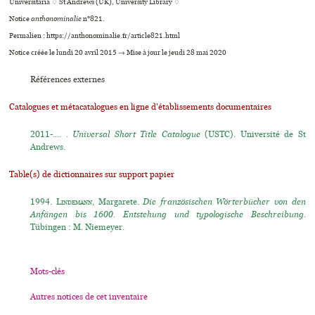
Universitaria ♢ St Andrews (UK), University Library ♢
Notice
anthonominalie
n°821.
Permalien : https://anthonominalie.fr/article821.html
Notice créée le lundi 20 avril 2015 → Mise à jour le jeudi 28 mai 2020
Références externes
Catalogues et métacatalogues en ligne d'établissements documentaires
2011-.... .
Universal Short Title Catalogue
(USTC). Université de St
Andrews.
Table(s) de dictionnaires sur support papier
1994.
Lindemann
, Margarete.
Die französischen Wörterbücher von den
Anfängen bis 1600. Entstehung und typologische Beschreibung.
Tübingen : M. Niemeyer.
Mots-clés
Autres notices de cet inventaire