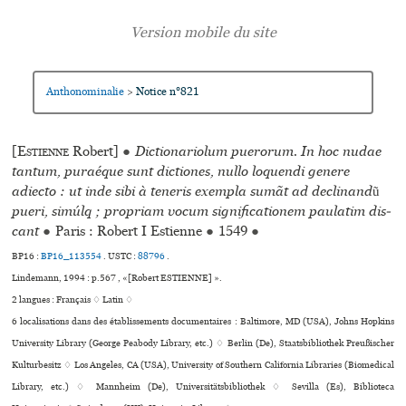
Anthonominalie
Notice n°821
>
[
Estienne
Robert]
●
Dictionariolum puerorum. In hoc nudae
tantum, puraé­que sunt dic­tio­nes, nullo loquendi genere
adiecto : ut inde sibi à tene­ris exem­pla sumãt ad decli­nandũ
pueri, simúlq ; propriam vocum signi­fi­ca­tio­nem pau­la­tim dis­
cant
●
Paris : Robert I Estienne
●
1549
●
BP16 :
BP16_113554
.
USTC :
88796
.
Lindemann, 1994 : p.567 , «[Robert ESTIENNE] ».
2 langues :
Français ♢
Latin ♢
6 localisations dans des établissements documentaires : Baltimore, MD (USA), Johns Hopkins
University Library (George Peabody Library, etc.) ♢ Berlin (De), Staatsbibliothek Preußischer
Kulturbesitz ♢ Los Angeles, CA (USA), University of Southern California Libraries (Biomedical
Library, etc.) ♢ Mannheim (De), Universitätsbibliothek ♢ Sevilla (Es), Biblioteca