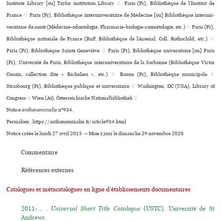
Institute Library [ou] Taylor institution Library ♢ Paris (Fr), Bibliothèque de l’Institut de
France ♢ Paris (Fr), Bibliothèque inte­ru­ni­ver­si­taire de Médecine [ou] Bibliothèque inte­ru­ni­
ver­si­taire de santé (Médecine-odon­to­lo­gie, Pharmacie-bio­lo­gie-cos­mé­to­lo­gie, etc.) ♢ Paris (Fr),
Bibliothèque nationale de France (BnF, Bibliothèque de l’Arsenal, Coll. Rothschild, etc.) ♢
Paris (Fr), Bibliothèque Sainte Geneviève ♢ Paris (Fr), Bibliothèque uni­ver­si­taire [ou] Paris
(Fr), Université de Paris, Bibliothèque inte­ru­ni­ver­si­taire de la Sorbonne (Bibliothèque Victor
Cousin, collection dite « Richelieu », etc.) ♢ Rouen (Fr), Bibliothèque muni­ci­pale ♢
Strasbourg (Fr), Bibliothèque publi­que et uni­ver­si­taire ♢ Washington, DC (USA), Library of
Congress ♢ Wien (At), Österreichische Nationalbibliothek ♢
Notice
anthonominalie
n°934.
Permalien : https://anthonominalie.fr/article934.html
Notice créée le lundi 27 avril 2015 → Mise à jour le dimanche 29 novembre 2020
Commentaire
Références externes
Catalogues et métacatalogues en ligne d'établissements documentaires
2011-.... .
Universal Short Title Catalogue
(USTC). Université de St
Andrews.