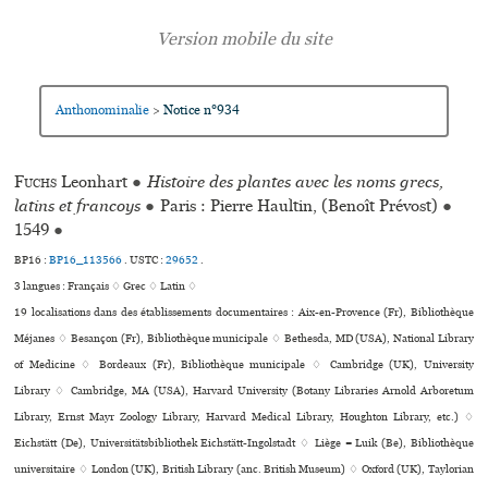
Anthonominalie
Notice n°934
>
Fuchs
Leonhart
●
Histoire des plantes avec les noms grecs,
latins et francoys
●
Paris : Pierre Haultin, (Benoît Prévost)
●
1549
●
BP16 :
BP16_113566
.
USTC :
29652
.
3 langues :
Français ♢
Grec ♢
Latin ♢
19 localisations dans des établissements documentaires : Aix-en-Provence (Fr), Bibliothèque
Méjanes ♢ Besançon (Fr), Bibliothèque muni­ci­pale ♢ Bethesda, MD (USA), National Library
of Medicine ♢ Bordeaux (Fr), Bibliothèque muni­ci­pale ♢ Cambridge (UK), University
Library ♢ Cambridge, MA (USA), Harvard University (Botany Libraries Arnold Arboretum
Library, Ernst Mayr Zoology Library, Harvard Medical Library, Houghton Library, etc.) ♢
Eichstätt (De), Universitätsbibliothek Eichstätt-Ingolstadt ♢ Liège = Luik (Be), Bibliothèque
uni­ver­si­taire ♢ London (UK), British Library (anc. British Museum) ♢ Oxford (UK), Taylorian