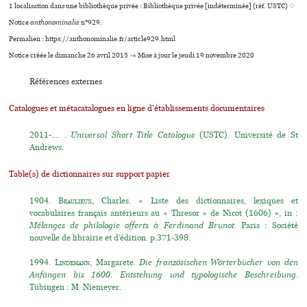
1 localisation dans une bibliothèque privée : Bibliothèque privée [indéterminée] (réf. USTC) ♢
Notice
anthonominalie
n°929.
Permalien : https://anthonominalie.fr/article929.html
Notice créée le dimanche 26 avril 2015 → Mise à jour le jeudi 19 novembre 2020
Références externes
Catalogues et métacatalogues en ligne d'établissements documentaires
2011-.... .
Universal Short Title Catalogue
(USTC). Université de St
Andrews.
Table(s) de dictionnaires sur support papier
1904.
Beaulieux
, Charles. « Liste des dictionnaires, lexiques et
vocabulaires français antérieurs au « Thresor » de Nicot (1606) », in :
Mélanges de philologie offerts à Ferdinand Brunot
. Paris : Société
nouvelle de librairie et d’édition. p.371-398.
1994.
Lindemann
, Margarete.
Die französischen Wörterbücher von den
Anfängen bis 1600. Entstehung und typologische Beschreibung.
Tübingen : M. Niemeyer.