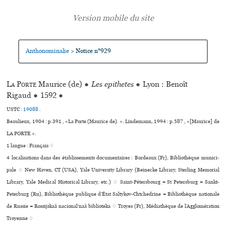
Anthonominalie
Notice n°929
>
La Porte
Maurice (de)
●
Les epithetes
●
Lyon : Benoît
Rigaud
●
1592
●
USTC :
19088
.
Beaulieux, 1904 : p.391 , «La Porte (Maurice de). ». Lindemann, 1994 : p.587 , «[Maurice] de
LA PORTE ».
1 langue :
Français ♢
4 localisations dans des établissements documentaires : Bordeaux (Fr), Bibliothèque muni­ci­
pale ♢ New Haven, CT (USA), Yale University Library (Beinecke Library, Sterling Memorial
Library, Yale Medical Historical Library, etc.) ♢ Saint-Pétersbourg = St Petersburg = Sankt-
Peterburg (Ru), Bibliothèque publique d’État Saltykov-Chtchedrine = Bibliothèque nationale
de Russie = Rossijskaâ nacionalʹnaâ biblioteka ♢ Troyes (Fr), Médiathèque de l’Agglomération
Troyenne ♢