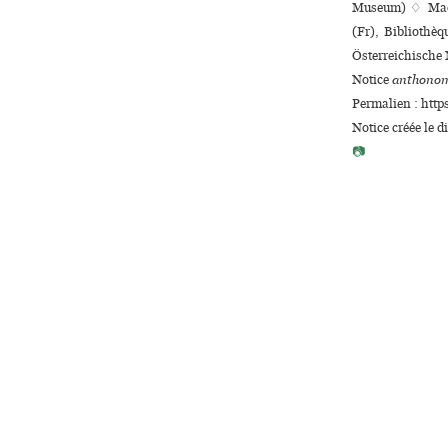
Museum) ♢ Madri
(Fr), Bibliothèq
Österreichische 
Notice
anthonom
Permalien : http
Notice créée le 
📷