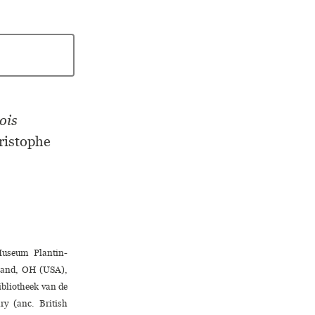
ois
ristophe
Museum Plantin-
eland, OH (USA),
ibliotheek van de
ry (anc. British