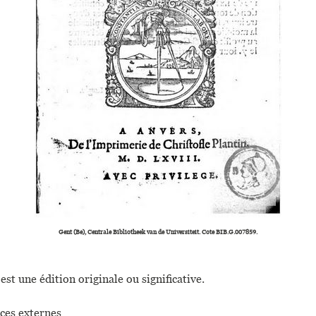
Gent (Be), Centrale Bibliotheek van de Universiteit. Cote BIB.G.007859.
est une édition originale ou significative.
ces externes