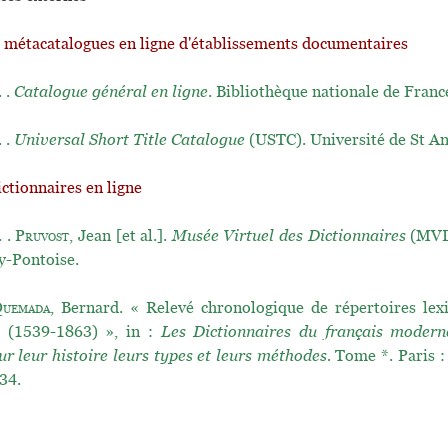
t métacatalogues en ligne d'établissements documentaires
. .
Catalogue général en ligne
. Bibliothèque nationale de Franc
. .
Universal Short Title Catalogue
(USTC). Université de St A
ictionnaires en ligne
. .
Pruvost
, Jean [et al.].
Musée Virtuel des Dictionnaires
(MVD)
y-Pontoise.
uemada
, Bernard. « Relevé chronologique de répertoires lex
s (1539-1863) », in :
Les Dictionnaires du français moder
ur leur histoire leurs types et leurs méthodes.
Tome *. Paris :
34.