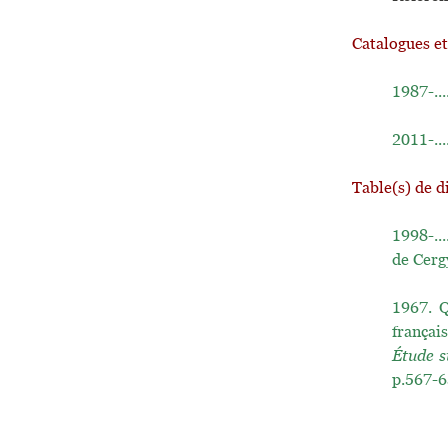
Catalogues e
1987-...
2011-...
Table(s) de d
1998-...
de Cerg
1967.
Q
françai
Étude s
p.567-6