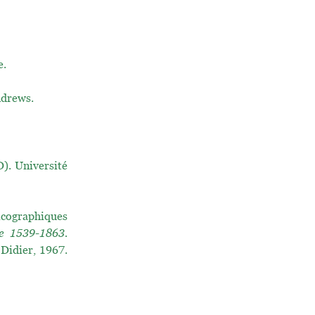
e.
ndrews.
. Université
icographiques
ne 1539-1863.
 Didier, 1967.