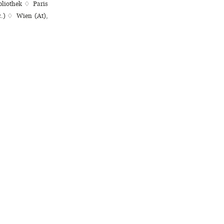
bliothek ♢ Paris
tc.) ♢ Wien (At),