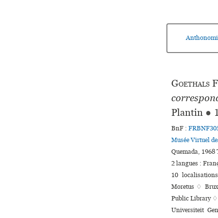
Anthonomi
Goethals
F
correspond
Plantin
●
BnF :
FRBNF30
Musée Virtuel d
Quemada, 1968 T
2 langues :
Fran
10 localisatio
Moretus ♢ Bruxe
Public Library ♢
Universiteit Ge