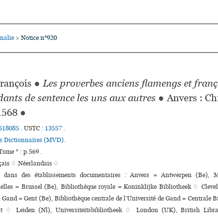
nalie
Notice n°920
>
rançois
●
Les proverbes anciens flamengs et franç
ants de sentence les uns aux autres
●
Anvers : Ch
1568
●
518085
.
USTC :
13557
.
es Dictionnaires (MVD).
ome * : p.569 .
çais ♢
Néerlandais ♢
ns dans des établissements documentaires : Anvers = Antwerpen (Be), 
lles = Brussel (Be), Bibliothèque royale = Koninklijke Bibliotheek ♢ Clev
 Gand = Gent (Be), Bibliothèque centrale de l’Université de Gand = Centrale B
nt ♢ Leiden (Nl), Universiteitsbibliotheek ♢ London (UK), British Libra