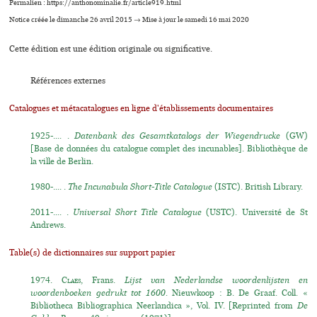
Permalien : https://anthonominalie.fr/article919.html
Notice créée le dimanche 26 avril 2015 → Mise à jour le samedi 16 mai 2020
Cette édition est une édition originale ou significative.
Références externes
Catalogues et métacatalogues en ligne d'établissements documentaires
1925-.... .
Datenbank des Gesamtkatalogs der Wiegendrucke
(GW)
[Base de données du catalogue complet des incunables]. Bibliothèque de
la ville de Berlin.
1980-.... .
The Incunabula Short-Title Catalogue
(ISTC). British Library.
2011-.... .
Universal Short Title Catalogue
(USTC). Université de St
Andrews.
Table(s) de dictionnaires sur support papier
1974.
Claes
, Frans.
Lijst van Nederlandse woordenlijsten en
woordenboeken gedrukt tot 1600.
Nieuwkoop : B. De Graaf. Coll. «
Bibliotheca Bibliographica Neerlandica », Vol. IV. [Reprinted from
De