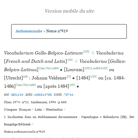
Anthonominalie
Notice n°919
>
USTC
Vocabularium Gallo-Belgico-Latinum
♢
Vocabularius
ISTC
[
French and Dutch and Latin
]
♢
Vocabularius
[
Gallico-
Claes74/Lind94
ISTC/Lind94/USTC
Belgico-Latinus
]
●
[Louvain]
ou
GW
[!?]
USTC
[Utrecht]
: Johann Veldener
●
[1484]
ou [ca. 1484-
Claes74/Lind94
ISTC
1486]
ou [après 1484]
●
GW :
M51154
. ISTC :
iv00314700
.
USTC :
70744
.
Claes, 1974 : n°11 . Lindemann, 1994 : p.660 .
3 langues :
Français ♢
Latin ♢
Néerlandais ♢
1 localisation dans un établissement documentaire : Copenhague = København (Dk), Det
Kongelige Bibliotek ♢
Notice
anthonominalie
n°919.