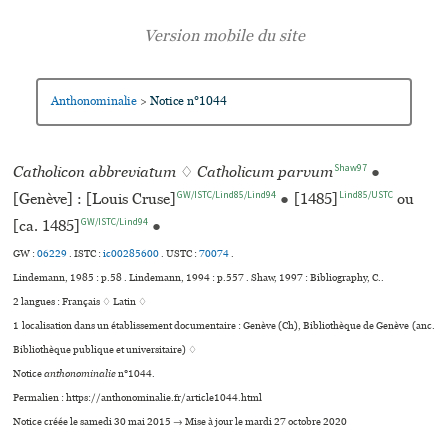
Anthonominalie
Notice n°1044
>
Shaw97
Catholicon abbreviatum
♢
Catholicum parvum
●
GW/ISTC/Lind85/Lind94
Lind85/USTC
[Genève] : [Louis Cruse]
●
[1485]
ou
GW/ISTC/Lind94
[ca. 1485]
●
GW :
06229
. ISTC :
ic00285600
.
USTC :
70074
.
Lindemann, 1985 : p.58 . Lindemann, 1994 : p.557 . Shaw, 1997 : Bibliography, C..
2 langues :
Français ♢
Latin ♢
1 localisation dans un établissement documentaire : Genève (Ch), Bibliothèque de Genève (anc.
Bibliothèque publi­que et uni­ver­si­taire) ♢
Notice
anthonominalie
n°1044.
Permalien : https://anthonominalie.fr/article1044.html
Notice créée le samedi 30 mai 2015 → Mise à jour le mardi 27 octobre 2020