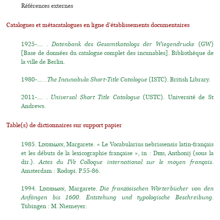
Références externes
Catalogues et métacatalogues en ligne d'établissements documentaires
1925-.... .
Datenbank des Gesamtkatalogs der Wiegendrucke
(GW)
[Base de données du catalogue complet des incunables]. Bibliothèque de
la ville de Berlin.
1980-.... .
The Incunabula Short-Title Catalogue
(ISTC). British Library.
2011-.... .
Universal Short Title Catalogue
(USTC). Université de St
Andrews.
Table(s) de dictionnaires sur support papier
1985.
Lindemann
, Margarete. « Le Vocabularius nebrissensis latin-français
et les débuts de la lexicographie française », in :
Dees
, Anthonij (sous la
dir.).
Actes du IVe Colloque international sur le moyen français
.
Amsterdam : Rodopi. P.55-86.
1994.
Lindemann
, Margarete.
Die französischen Wörterbücher von den
Anfängen bis 1600. Entstehung und typologische Beschreibung.
Tübingen : M. Niemeyer.