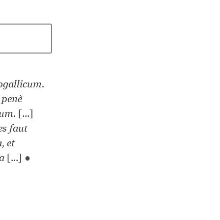
ogallicum.
 penè
tum.
[...]
es faut
, et
a
[...]
●