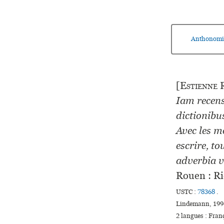
Anthonomi
[
Estienne
R
Iam recens
dictionibu
Avec les mo
escrire, to
adverbia v
Rouen : Ri
USTC :
78368
.
Lindemann, 1994
2 langues :
Fran