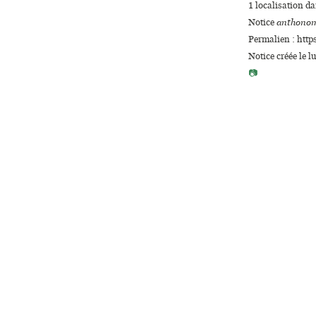
1 localisation d
Notice
anthonom
Permalien : http
Notice créée le l
📷