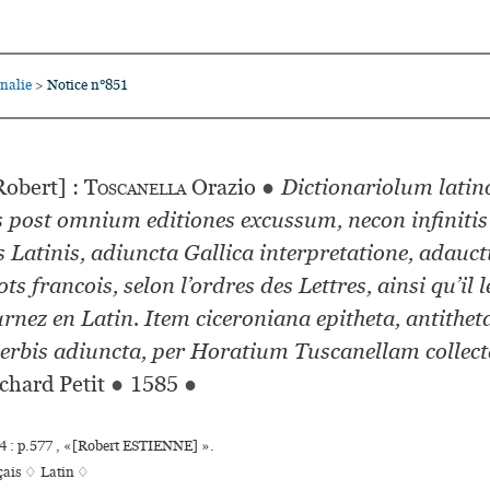
nalie
Notice n°851
>
obert] :
Toscanella
Orazio
●
Dictionariolum latin
 post omnium editiones excussum, necon infinitis
s Latinis, adiuncta Gallica interpretatione, adauc
ts francois, selon l’ordres des Lettres, ainsi qu’il l
urnez en Latin. Item ciceroniana epitheta, antitheta
erbis adiuncta, per Horatium Tuscanellam collect
chard Petit
●
1585
●
 : p.577 , «[Robert ESTIENNE] ».
çais ♢
Latin ♢