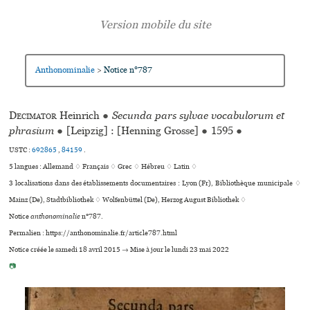
Anthonominalie
Notice n°787
>
Decimator
Heinrich
●
Secunda pars sylvae vocabulorum et
phrasium
●
[Leipzig] : [Henning Grosse]
●
1595
●
USTC :
692865
,
84159
.
5 langues :
Allemand ♢
Français ♢
Grec ♢
Hébreu ♢
Latin ♢
3 localisations dans des établissements documentaires : Lyon (Fr), Bibliothèque muni­ci­pale ♢
Mainz (De), Stadtbibliothek ♢ Wolfenbüttel (De), Herzog August Bibliothek ♢
Notice
anthonominalie
n°787.
Permalien : https://anthonominalie.fr/article787.html
Notice créée le samedi 18 avril 2015 → Mise à jour le lundi 23 mai 2022
📷