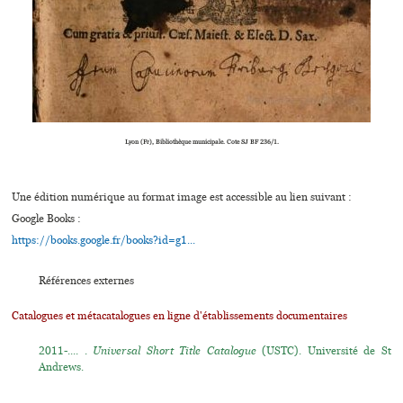
Lyon (Fr), Bibliothèque muni­ci­pale. Cote SJ BF 236/1.
Une édition numérique au format image est accessible au lien suivant :
Google Books :
https://books.google.fr/books?id=g1...
Références externes
Catalogues et métacatalogues en ligne d'établissements documentaires
2011-.... .
Universal Short Title Catalogue
(USTC). Université de St
Andrews.