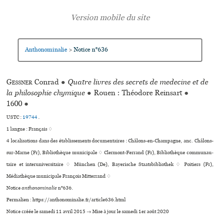
Anthonominalie
Notice n°636
>
Gessner
Conrad
●
Quatre livres des secrets de medecine et de
la philosophie chymique
●
Rouen : Théodore Reinsart
●
1600
●
USTC :
19744
.
1 langue :
Français ♢
4 localisations dans des établissements documentaires : Châlons-en-Champagne, anc. Châlons-
sur-Marne (Fr), Bibliothèque muni­ci­pale ♢ Clermont-Ferrand (Fr), Bibliothèque com­mu­nau­
taire et inte­ru­ni­ver­si­taire ♢ München (De), Bayerische Staatsbibliothek ♢ Poitiers (Fr),
Médiathèque muni­ci­pale François Mitterrand ♢
Notice
anthonominalie
n°636.
Permalien : https://anthonominalie.fr/article636.html
Notice créée le samedi 11 avril 2015 → Mise à jour le samedi 1er août 2020