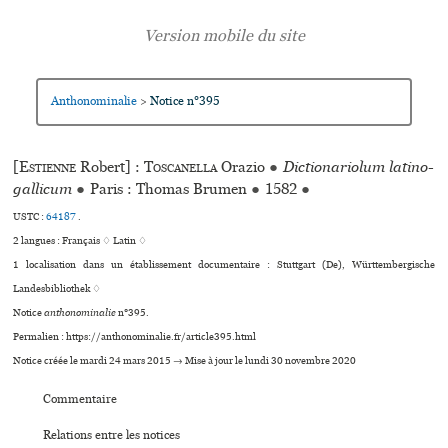
Anthonominalie
Notice n°395
>
[
Estienne
Robert] :
Toscanella
Orazio
●
Dictionariolum latino-
gallicum
●
Paris : Thomas Brumen
●
1582
●
USTC :
64187
.
2 langues :
Français ♢
Latin ♢
1 localisation dans un établissement documentaire : Stuttgart (De), Württembergische
Landesbibliothek ♢
Notice
anthonominalie
n°395.
Permalien : https://anthonominalie.fr/article395.html
Notice créée le mardi 24 mars 2015 → Mise à jour le lundi 30 novembre 2020
Commentaire
Relations entre les notices