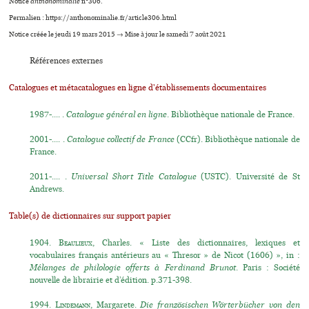
Notice
anthonominalie
n°306.
Permalien : https://anthonominalie.fr/article306.html
Notice créée le jeudi 19 mars 2015 → Mise à jour le samedi 7 août 2021
Références externes
Catalogues et métacatalogues en ligne d'établissements documentaires
1987-.... .
Catalogue général en ligne
. Bibliothèque nationale de France.
2001-.... .
Catalogue collectif de France
(CCfr). Bibliothèque nationale de
France.
2011-.... .
Universal Short Title Catalogue
(USTC). Université de St
Andrews.
Table(s) de dictionnaires sur support papier
1904.
Beaulieux
, Charles. « Liste des dictionnaires, lexiques et
vocabulaires français antérieurs au « Thresor » de Nicot (1606) », in :
Mélanges de philologie offerts à Ferdinand Brunot
. Paris : Société
nouvelle de librairie et d’édition. p.371-398.
1994.
Lindemann
, Margarete.
Die französischen Wörterbücher von den