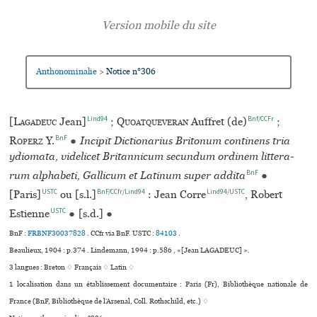
Anthonominalie
Notice n°306
>
Lind94
Bnf/CCFr
[
Lagadeuc
Jean]
;
Quoatqueveran
Auffret (de)
;
BnF
Roperz
Y.
●
Incipit Dictionarius Britonum conti­nens tria
ydio­mata, vide­li­cet Britannicum secun­dum ordi­nem lit­te­ra­
BnF
rum alpha­beti, Gallicum et Latinum super addita
●
USTC
BnF/CCfr/Lind94
Lind94/USTC
[Paris]
ou [s.l.]
: Jean Corre
, Robert
USTC
Estienne
●
[s.d.]
●
BnF :
FRBNF30037828
. CCfr via BnF.
USTC :
84103
.
Beaulieux, 1904 : p.374 . Lindemann, 1994 : p.586 , «[Jean LAGADEUC] ».
3 langues :
Breton ♢
Français ♢
Latin ♢
1 localisation dans un établissement documentaire : Paris (Fr), Bibliothèque nationale de
France (BnF, Bibliothèque de l’Arsenal, Coll. Rothschild, etc.) ♢