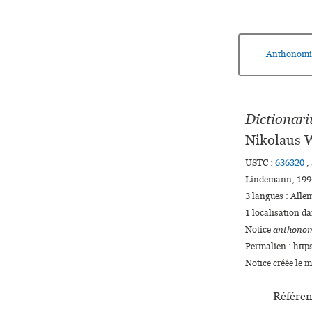
Anthonomi
Dictionar
Nikolaus 
USTC :
636320
,
Lindemann, 1994
3 langues :
Alle
1 localisation da
Notice
anthonom
Permalien : http
Notice créée le 
Référen