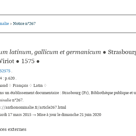
nalie
Notice n°267
>
ium latinum, gallicum et germanicum
●
Strasbourg
Wiriot
●
1575
●
52575
.
 : p.620 .
mand ♢
Français ♢
Latin ♢
ns un établissement documentaire : Strasbourg (Fr), Bibliothèque publi­que et uni
inalie
n°267.
s://anthonominalie.fr/article267.html
mardi 17 mars 2015 → Mise à jour le dimanche 21 juin 2020
ces externes