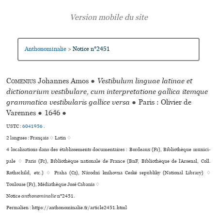
Anthonominalie
Notice n°2451
>
Comenius
Johannes Amos
●
Vestibulum linguae latinae et
dictionarium vestibulare, cum interpretatione gallica itemque
grammatica vestibularis gallice versa
●
Paris : Olivier de
Varennes
●
1646
●
USTC :
6041956
.
2 langues :
Français ♢
Latin ♢
4 localisations dans des établissements documentaires : Bordeaux (Fr), Bibliothèque muni­ci­
pale ♢ Paris (Fr), Bibliothèque nationale de France (BnF, Bibliothèque de l’Arsenal, Coll.
Rothschild, etc.) ♢ Praha (Cz), Národní kni­hovna Ceské repu­bliky (National Library) ♢
Toulouse (Fr), Médiathèque José Cabanis ♢
Notice
anthonominalie
n°2451.
Permalien : https://anthonominalie.fr/article2451.html