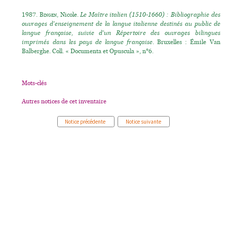
1987.
Bingen
, Nicole.
Le Maître italien (1510-1660) : Bibliographie des
ouvrages d'enseignement de la langue italienne destinés au public de
langue française, suivie d'un Répertoire des ouvrages bilingues
imprimés dans les pays de langue française
. Bruxelles : Émile Van
Balberghe. Coll. « Documenta et Opuscula », n°6.
Mots-clés
Autres notices de cet inventaire
Notice précédente
Notice suivante