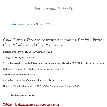
Anthonominalie
Notice n°2437
>
Canal
Pierre
●
Dictionaire françois et italien
●
Genève : Pierre
Chouet [ou] Samuel Chouet
●
1650
●
Bingen, 1987 : p.97 et 108-109 , n°12a et 12b .
2 langues :
Français ♢
Italien ♢
2 localisations dans des établissements documentaires : Marseille (Fr), Bibliothèque muni­ci­pale
L’Alcazar ♢ Nîmes (Fr), Bibliothèque muni­ci­pale Carré d’art ♢
Notice
anthonominalie
n°2437.
Permalien : https://anthonominalie.fr/article2437.html
Notice créée le jeudi 6 octobre 2022 → Mise à jour le jeudi 6 octobre 2022
Références externes
Table(s) de dictionnaires sur support papier